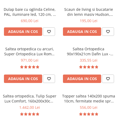
Mese gradinita
Dulap baie cu oglinda Celine,
Scaun de living si bucatarie
Scaune gradinita
PAL, iluminare led, 120 cm, 3
din lemn masiv Hudson,
usi, 3 rafturi, soft close, alb
tapiterie stofa,100 kg,
Set mese si scaune gradinita
690,00 Lei
195,00 Lei
94x50x42 cm, alb/gri
Mobilier copii
ADAUGA IN COS
ADAUGA IN COS
Mobila camera copii
Scaune birou pentru copii
Saltea ortopedica cu arcuri,
Saltea Ortopedica
Saltele patuturi copii
Super Ortopedica Lux Roma,
90x190x21cm Dafin Lux -
Paturi copii
160x200x23cm, fermitate tare,
Arcuri Bonell, Fermitate
971,00 Lei
335,55 Lei
Masa si scaune gradinita
plasa arcuri tip Bonell, fata
Medie, Vara-Iarna
vara-iarna, sistem aerisire
Seturi comode living si dormitor
perimetral, Saltex
ADAUGA IN COS
ADAUGA IN COS
Saltea ortopedica, Tulip Super
Topper saltea 140x200 spuma
Lux Comfort, 160x200x30cm,
10cm, fermitate medie spre
fermitate tare, cu plasa de
tare, spuma poliuretanica,
1.442,00 Lei
556,00 Lei
arcuri tip Bonell, sistem de
husa fixa matlasata,
aerisire banda Spaceair,
microfibra, Saltsib