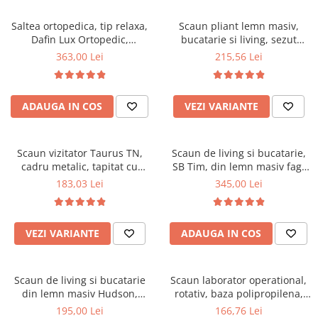
Scaune pliante
Saltele Pocket
Noptiere
Scaune birou
Saltele cu arcuri impachetate
Saltea ortopedica, tip relaxa,
Scaun pliant lemn masiv,
Paturi
Dafin Lux Ortopedic,
bucatarie si living, sezut
individual
Scaune profesionale
Seturi de pat si saltea
90x200x21cm, fermitate
tapitat cu piele ecologica, 100
363,00 Lei
215,56 Lei
Saltele Memory Pocket
Masute de toaleta
Scaune Lemn
medie, cu plasa de arcuri tip
kg, cires
Saltele Memory Foam
Bonell, fata vara-iarna, sistem
Mobilier living
Scaune birou copii
de aerisire cu butoni, Salt
Saltele Memory Pocket
Scaune pentru living
ADAUGA IN COS
VEZI VARIANTE
Confort
Scaune resigilate
Saltele cu plasa arcuri
Seturi comode living si vitrine
Scaune gradinita
Saltele cu spuma
Mobila living
Scaun vizitator Taurus TN,
Scaun de living si bucatarie,
Saltele cu spuma
Scaune conferinta
Comode living
cadru metalic, tapitat cu
SB Tim, din lemn masiv fag,
Saltele cu spuma poliuretanica
Scaune terasa si outdoor
Set mese plus scaune
stofa, stivuibil, 120 kg, negru
tapiterie stofa, lacuit, 120 kg,
183,03 Lei
345,00 Lei
96x43x40 cm, Alb/Rosu
Saltele Latex
Mobilier birou
Saltele Memory
Scaune ergonomice
Saltele 140x200
VEZI VARIANTE
ADAUGA IN COS
Etajere Birou
Saltele 160x200
Dulap birou
Birouri
Saltele 180x200
Scaun de living si bucatarie
Scaun laborator operational,
Scaune pentru birou
din lemn masiv Hudson,
rotativ, baza polipropilena,
Top saltele
tapiterie stofa,100 kg,
piele ecologica, inaltime
195,00 Lei
166,76 Lei
Scaune pentru vizitatori