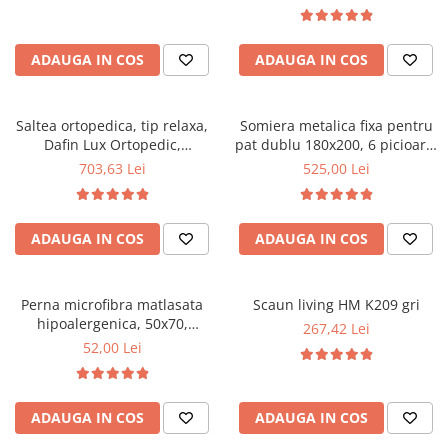
Top saltele 5 cm
94x50x42 cm, nuc/maro
ajustabila, 100 kg, negru
Scaune manager
Top saltele 10 cm
Mobilier bucatarie
Top saltele memory 5 cm
ADAUGA IN COS
ADAUGA IN COS
Mese bucatarie
Top saltele MemoHR 6.5 cm
Scaune pentru bucatarie
Saltele ieftine
Mobila bucatarie
Saltea ortopedica, tip relaxa,
Somiera metalica fixa pentru
Saltele cu plasa de arcuri
Dafin Lux Ortopedic,
pat dublu 180x200, 6 picioare,
Seturi mese si scaune bucatarie
Saltele cu spuma
160x200x21cm, fermitate
32 lamele lemn fag, benzi
703,63 Lei
525,00 Lei
Mobilier hol
medie, cu plasa de arcuri tip
textile, suport saltea ferm,
Bonell, fata vara-iarna, sistem
negru
Mobila hol
de aerisire cu butoni, Salt
Suporturi si rafturi pantofi
ADAUGA IN COS
ADAUGA IN COS
Confort
Portmantouri
Pantofare
Perna microfibra matlasata
Scaun living HM K209 gri
Seturi mobilier hol
hipoalergenica, 50x70,
267,42 Lei
Stender haine
umplutura bilute siliconizate,
52,00 Lei
lavabila la 95°C, alb
Suport pentru umerase
Etajere
Cuiere
ADAUGA IN COS
ADAUGA IN COS
Mobilier gradinita