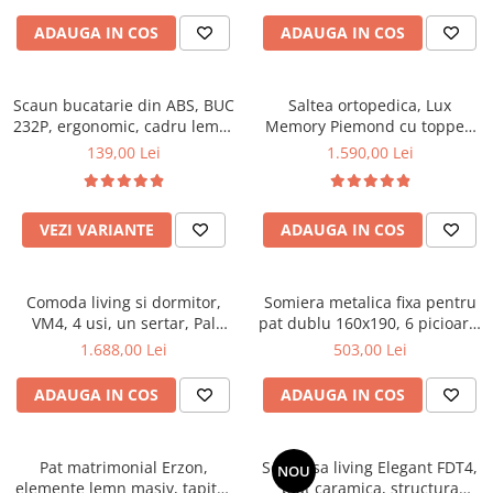
Saltsib
ADAUGA IN COS
ADAUGA IN COS
Scaun bucatarie din ABS, BUC
Saltea ortopedica, Lux
232P, ergonomic, cadru lemn,
Memory Piemond cu topper,
100 kg
160x200x32cm, fermitate tare,
139,00 Lei
1.590,00 Lei
cu plasa arcuri, memory foam
2,5 cm, husa matlasata,
sistem de aerisire perimetral,
VEZI VARIANTE
ADAUGA IN COS
greutate maxima sustinuta
120 kg/utilizator, Saltex
Comoda living si dormitor,
Somiera metalica fixa pentru
VM4, 4 usi, un sertar, Pal
pat dublu 160x190, 6 picioare,
melaminat, cu insertii MDF,
30 lamele lemn fag, benzi
1.688,00 Lei
503,00 Lei
Nuc
textile, suport saltea ferm,
negru
ADAUGA IN COS
ADAUGA IN COS
Pat matrimonial Erzon,
Set masa living Elegant FDT4,
NOU
elemente lemn masiv, tapitat
blat caramica, structura