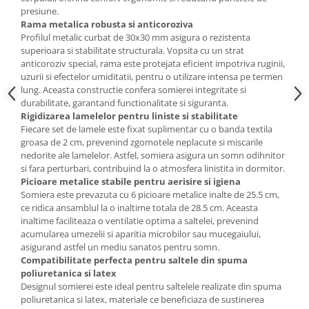
presiune.
Rama metalica robusta si anticoroziva
Profilul metalic curbat de 30x30 mm asigura o rezistenta
superioara si stabilitate structurala. Vopsita cu un strat
anticoroziv special, rama este protejata eficient impotriva ruginii,
uzurii si efectelor umiditatii, pentru o utilizare intensa pe termen
lung. Aceasta constructie confera somierei integritate si
durabilitate, garantand functionalitate si siguranta.
Rigidizarea lamelelor pentru liniste si stabilitate
Fiecare set de lamele este fixat suplimentar cu o banda textila
groasa de 2 cm, prevenind zgomotele neplacute si miscarile
nedorite ale lamelelor. Astfel, somiera asigura un somn odihnitor
si fara perturbari, contribuind la o atmosfera linistita in dormitor.
Picioare metalice stabile pentru aerisire si igiena
Somiera este prevazuta cu 6 picioare metalice inalte de 25.5 cm,
ce ridica ansamblul la o inaltime totala de 28.5 cm. Aceasta
inaltime faciliteaza o ventilatie optima a saltelei, prevenind
acumularea umezelii si aparitia microbilor sau mucegaiului,
asigurand astfel un mediu sanatos pentru somn.
Compatibilitate perfecta pentru saltele din spuma
poliuretanica si latex
Designul somierei este ideal pentru saltelele realizate din spuma
poliuretanica si latex, materiale ce beneficiaza de sustinerea