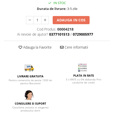
Top saltele 5 cm
IN STOC
Scaune manager
Top saltele 10 cm
Durata de livrare:
3-5 zile
Mobilier bucatarie
Top saltele memory 5 cm
Mese bucatarie
ADAUGA IN COS
Top saltele MemoHR 6.5 cm
Scaune pentru bucatarie
Saltele ieftine
Cod Produs:
00004218
Mobila bucatarie
Ai nevoie de ajutor?
0377101513
/
0729005977
Saltele cu plasa de arcuri
Seturi mese si scaune bucatarie
Saltele cu spuma
Mobilier hol
Adauga la Favorite
Cere informatii
Mobila hol
Suporturi si rafturi pantofi
Portmantouri
Pantofare
PLATA IN RATE
LIVRARE GRATUITA
Seturi mobilier hol
5 x RATE cu 0% dobanda Prin
Pentru comenzile de peste 1500 lei
cardurile de credit
pentru Bucuresti
Stender haine
Suport pentru umerase
Etajere
CONSILIERE SI SUPORT
Cuiere
Consiliere avizata in alegerea
produsului dorit
Mobilier gradinita