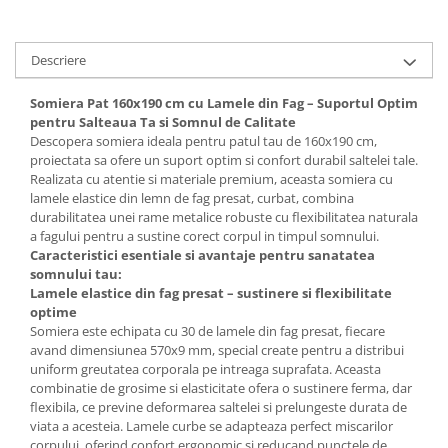
Mese gradinita
Scaune gradinita
Descriere
Set mese si scaune gradinita
Mobilier copii
Somiera Pat 160x190 cm cu Lamele din Fag – Suportul Optim
pentru Salteaua Ta si Somnul de Calitate
Mobila camera copii
Descopera somiera ideala pentru patul tau de 160x190 cm,
Scaune birou pentru copii
proiectata sa ofere un suport optim si confort durabil saltelei tale.
Realizata cu atentie si materiale premium, aceasta somiera cu
Saltele patuturi copii
lamele elastice din lemn de fag presat, curbat, combina
Paturi copii
durabilitatea unei rame metalice robuste cu flexibilitatea naturala
a fagului pentru a sustine corect corpul in timpul somnului.
Masa si scaune gradinita
Caracteristici esentiale si avantaje pentru sanatatea
Seturi comode living si dormitor
somnului tau:
Lamele elastice din fag presat – sustinere si flexibilitate
optime
Somiera este echipata cu 30 de lamele din fag presat, fiecare
avand dimensiunea 570x9 mm, special create pentru a distribui
uniform greutatea corporala pe intreaga suprafata. Aceasta
combinatie de grosime si elasticitate ofera o sustinere ferma, dar
flexibila, ce previne deformarea saltelei si prelungeste durata de
viata a acesteia. Lamele curbe se adapteaza perfect miscarilor
corpului, oferind confort ergonomic si reducand punctele de