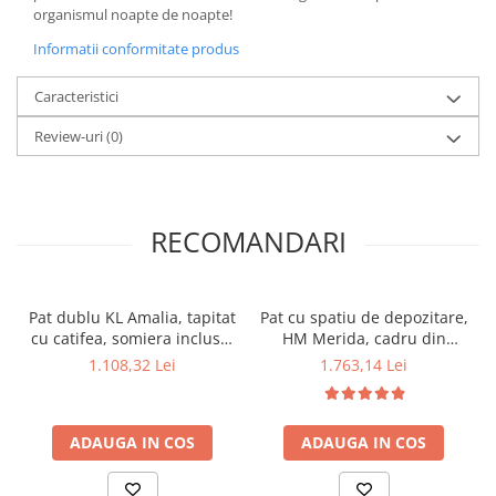
organismul noapte de noapte!
Informatii conformitate produs
Caracteristici
Review-uri
(0)
RECOMANDARI
Pat dublu KL Amalia, tapitat
Pat cu spatiu de depozitare,
cu catifea, somiera inclusa,
HM Merida, cadru din
structura lemn masiv,
lemn, somiera inclusa,
1.108,32 Lei
1.763,14 Lei
160x200 cm, gri
stofa, 160x200, bej
ADAUGA IN COS
ADAUGA IN COS