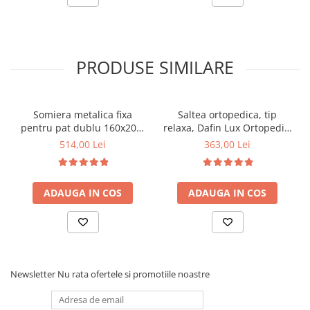
PRODUSE SIMILARE
Somiera metalica fixa
Saltea ortopedica, tip
pentru pat dublu 160x200,
relaxa, Dafin Lux Ortopedic,
6 picioare, 32 lamele lemn
90x200x21cm, fermitate
514,00 Lei
363,00 Lei
fag, benzi textile, suport
medie, cu plasa de arcuri
saltea ferm, negru
tip Bonell, fata vara-iarna,
sistem de aerisire cu
ADAUGA IN COS
ADAUGA IN COS
butoni, Salt Confort
Newsletter
Nu rata ofertele si promotiile noastre