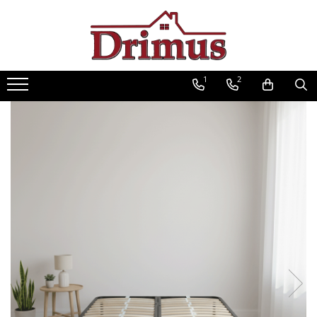
Saltele
Textile
Seturi saltele
Mobilier
Scaune
Mese
Saltele Ortopedice
Perne
Seturi Avantaj
Decor Stil Scandinav
Scaune bar
Mese cafea
1
2
Saltele cu arcuri impachetate
Pilote
Scaune stil scandinav
Scaune ergonomice
Seturi mese si scaune
individual
Mese stil scandinav
Lenjerii pat
Scaune bucatarie
Mese pliante
Saltele cu spuma
Balansoare stil scandinav
Protectii saltele
Scaune living
Mese living
Saltele cu arcuri Drimus
Mobilier baie
Scaune ieftine
Mese bucatarii
Saltele Superortopedice
Baze cu lavoar
Scaune cu mesh
Mese cu scaune
Saltele cu plasa arcuri
Oglinzi baie
Saltele cu spuma
Fotolii
Mese gradinita
Dulapuri baie
Saltele Drimus DeLuxe
Scaune Gaming
Seturi mobilier baie
Saltele cu arcuri impachetate
Mobilier dormitor
Scaune directoriale
individual
Dulapuri
Taburete
Saltele cu plasa de arcuri
Somiere
Scaune vizitator
Saltele Hoteliere
Comode dormitor Drimus