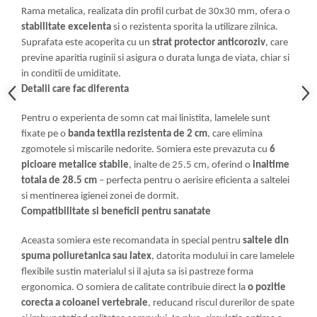
Rama metalica, realizata din profil curbat de 30x30 mm, ofera o
stabilitate excelenta
si o rezistenta sporita la utilizare zilnica.
Suprafata este acoperita cu un
strat protector anticoroziv
, care
previne aparitia ruginii si asigura o durata lunga de viata, chiar si
in conditii de umiditate.
Detalii care fac diferenta
Pentru o experienta de somn cat mai linistita, lamelele sunt
fixate pe o
banda textila rezistenta de 2 cm
, care elimina
zgomotele si miscarile nedorite. Somiera este prevazuta cu
6
picioare metalice stabile
, inalte de 25.5 cm, oferind o
inaltime
totala de 28.5 cm
– perfecta pentru o aerisire eficienta a saltelei
si mentinerea igienei zonei de dormit.
Compatibilitate si beneficii pentru sanatate
Aceasta somiera este recomandata in special pentru
saltele din
spuma poliuretanica sau latex
, datorita modului in care lamelele
flexibile sustin materialul si il ajuta sa isi pastreze forma
ergonomica. O somiera de calitate contribuie direct la
o pozitie
corecta a coloanei vertebrale
, reducand riscul durerilor de spate