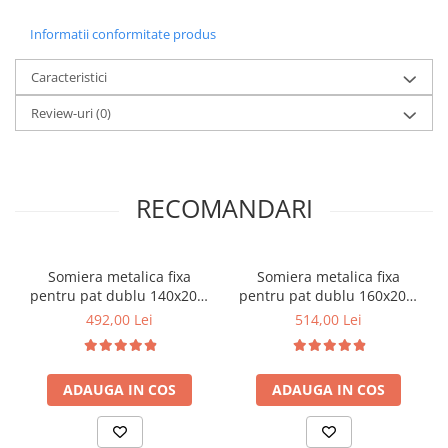
Informatii conformitate produs
Caracteristici
Review-uri
(0)
RECOMANDARI
Somiera metalica fixa
Somiera metalica fixa
pentru pat dublu 140x200,
pentru pat dublu 160x200,
6 picioare, 32 lamele lemn
6 picioare, 32 lamele lemn
492,00 Lei
514,00 Lei
fag, benzi textile, suport
fag, benzi textile, suport
saltea ferm, negru
saltea ferm, negru
ADAUGA IN COS
ADAUGA IN COS