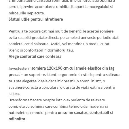
si imbunatatind calitatea somnului. In plus, circulatia optima a
aerului previne acumularea umiditatii, aparitia mucegaiului si
mirosurile neplacute.
Sfaturi utile pentru intretinere
Pentru a te bucura cat mai mult de beneficiile acestei somiere,
evita sa aplici greutate directa pe lamele si aeriseste periodic atat
somiera, cat si salteaua. Astfel, vei mentine un mediu curat,
igienic si confortabil in dormitorul tau.
Alege confortul care conteaza
Investeste in
somiera 120x190 cm cu lamele elastice din fag
presat
– un suport rezistent, ergonomic si estetic pentru salteaua
ta. Este alegerea ideala daca iti doresti un somn linistit, o
sustinere corecta a corpului si o durata de viata extinsa pentru
saltea.
Transforma fiecare noapte intr-o experienta de relaxare
completa cu somiera care combina tehnologia moderna si
naturaletea lemnului pentru
un somn sanatos, confortabil si
odihnitor
!