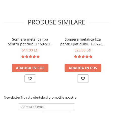
PRODUSE SIMILARE
Somiera metalica fixa
Somiera metalica fixa
pentru pat dublu 160x200,
pentru pat dublu 180x200,
6 picioare, 32 lamele lemn
6 picioare, 32 lamele lemn
514,00 Lei
525,00 Lei
fag, benzi textile, suport
fag, benzi textile, suport
saltea ferm, negru
saltea ferm, negru
ADAUGA IN COS
ADAUGA IN COS
Newsletter
Nu rata ofertele si promotiile noastre