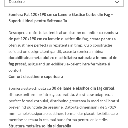
Descriere
Mese gradinita
Scaune gradinita
Somiera Pat 120x190 cm cu Lamele Elastice Curbe din Fag –
Suportul Ideal pentru Salteaua Ta
Set mese si scaune gradinita
Mobilier copii
Descopera confortul autentic al unui somn odihnitor cu
somiera
Mobila camera copii
de pat 120x190 cm cu lamele elastice din fag
, creata pentru a
Scaune birou pentru copii
oferi sustinere perfecta si rezistenta in timp. Cu o constructie
solida si un design atent gandit, aceasta somiera imbina
Saltele patuturi copii
durabilitatea metalului
cu
elasticitatea naturala a lemnului de
Paturi copii
fag presat
, asigurand un echilibru excelent intre fermitate si
Masa si scaune gradinita
confort.
Seturi comode living si dormitor
Confort si sustinere superioara
Somiera este echipata cu
30 de lamele elastice din fag curbat
,
dispuse uniform pe intreaga suprafata. Acestea se adapteaza
perfect formei corpului, distribuind greutatea in mod echilibrat si
prevenind punctele de presiune. Datorita dimensiunii de 570x9
mm, lamelele asigura o sustinere ferma, dar placut flexibila, care
mentine salteaua in cea mai buna forma pentru ani de zile.
Structura metalica solida si durabila