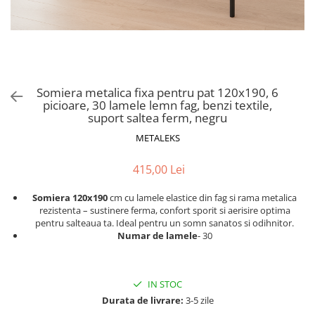
Scaune pliante
Saltele Pocket
Noptiere
Scaune birou
Saltele cu arcuri impachetate
Paturi
individual
Scaune profesionale
Seturi de pat si saltea
Saltele Memory Pocket
Masute de toaleta
Scaune Lemn
Saltele Memory Foam
Mobilier living
Scaune birou copii
Somiera metalica fixa pentru pat 120x190, 6
Saltele Memory Pocket
Scaune pentru living
picioare, 30 lamele lemn fag, benzi textile,
Scaune resigilate
Saltele cu plasa arcuri
suport saltea ferm, negru
Seturi comode living si vitrine
Scaune gradinita
Saltele cu spuma
METALEKS
Mobila living
Saltele cu spuma
Scaune conferinta
Comode living
415,00 Lei
Saltele cu spuma poliuretanica
Scaune terasa si outdoor
Set mese plus scaune
Saltele Latex
Mobilier birou
Somiera 120x190
cm cu lamele elastice din fag si rama metalica
rezistenta – sustinere ferma, confort sporit si aerisire optima
Saltele Memory
Scaune ergonomice
pentru salteaua ta. Ideal pentru un somn sanatos si odihnitor.
Saltele 140x200
Etajere Birou
Numar de lamele
- 30
Saltele 160x200
Dulap birou
Birouri
Saltele 180x200
IN STOC
Scaune pentru birou
Top saltele
Durata de livrare:
3-5 zile
Scaune pentru vizitatori