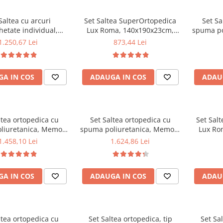
Saltea cu arcuri
Set Saltea SuperOrtopedica
Set Sa
etate individual,
Lux Roma, 140x190x23cm,
spuma po
t Spring Milano,
fermitate tare, cu plasa arcuri
Fo
1.250,67 Lei
873,44 Lei
0x24cm, fermitate
tip bonell, reversibila, sistem
140x190x2
pre soft, sistem de
aerisire perimetral, Saltex
sistem de
e perimetral, Saltex
plus 2 perne matlasate
Saltex p
A IN COS
ADAUGA IN COS
ADAU
2 perne matlasate
microfibra 50x70cm, lavabile
microfib
ra 50x70cm, lavabile
la 60°C
la 60°C
ltea ortopedica cu
Set Saltea ortopedica cu
Set Sal
liuretanica, Memory
spuma poliuretanica, Memory
Lux Ro
am 5 cm Paris,
Foam 5 cm Paris,
fermitate
1.458,10 Lei
1.624,86 Lei
3cm, fermitate tare,
180x200x23cm, fermitate tare,
tip bonel
 aerisire perimetral
sistem de aerisire perimetral
aerisir
us 2 perne matlasate
Saltex plus 2 perne matlasate
plus 
A IN COS
ADAUGA IN COS
ADAU
ra 50x70cm, lavabile
microfibra 50x70cm, lavabile
microfib
la 60°C
la 60°C
ltea ortopedica cu
Set Saltea ortopedica, tip
Set Sal