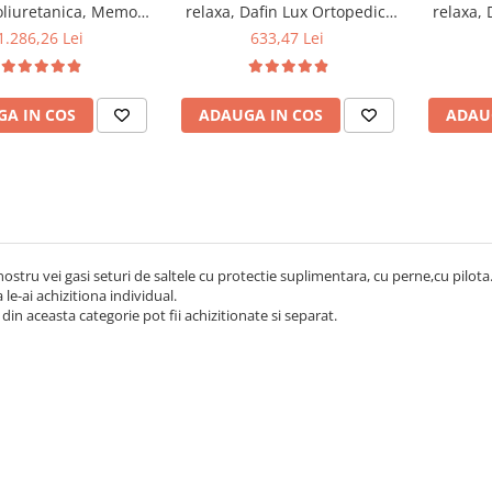
liuretanica, Memory
relaxa, Dafin Lux Ortopedic,
relaxa, 
am 5 cm Paris,
140x190x21cm, fermitate
140x20
1.286,26 Lei
633,47 Lei
3cm, fermitate tare,
medie, cu plasa de arcuri tip
medie, c
 aerisire perimetral
Bonell, fata vara-iarna, sistem
Bonell, f
us 2 perne matlasate
de aerisire cu butoni, Salt
de aeri
A IN COS
ADAUGA IN COS
ADAU
ra 50x70cm, lavabile
Confort plus 2 perne
Conf
la 60°C
matlasate microfibra
matl
50x70cm, lavabile la 60°C
50x70c
 nostru vei gasi seturi de saltele cu protectie suplimentara, cu perne,cu pilo
 le-ai achizitiona individual.
din aceasta categorie pot fii achizitionate si separat.