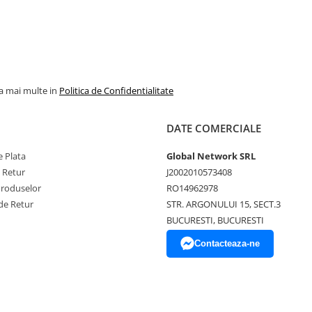
la mai multe in
Politica de Confidentialitate
DATE COMERCIALE
 Plata
Global Network SRL
e Retur
J2002010573408
Produselor
RO14962978
de Retur
STR. ARGONULUI 15, SECT.3
BUCURESTI, BUCURESTI
Contacteaza-ne