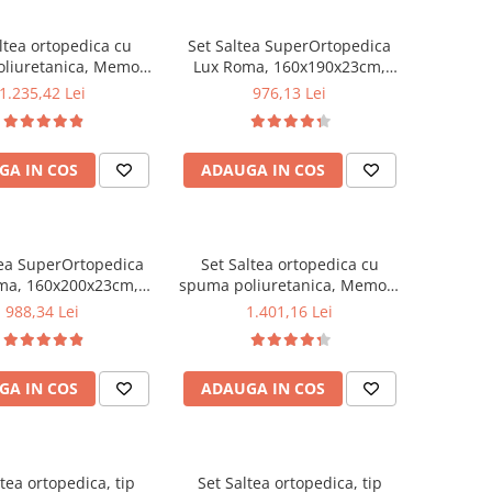
ltea ortopedica cu
Set Saltea SuperOrtopedica
liuretanica, Memory
Lux Roma, 160x190x23cm,
am 5 cm Paris,
fermitate tare, cu plasa arcuri
1.235,42 Lei
976,13 Lei
3cm, fermitate tare,
tip bonell, reversibila, sistem
 aerisire perimetral,
aerisire perimetral, Saltex
lus 2 perne matlasate
plus 2 perne matlasate
GA IN COS
ADAUGA IN COS
ra 50x70cm, lavabile
microfibra 50x70cm, lavabile
la 60°C
la 60°C
tea SuperOrtopedica
Set Saltea ortopedica cu
ma, 160x200x23cm,
spuma poliuretanica, Memory
 tare, cu plasa arcuri
Foam 5 cm Paris,
988,34 Lei
1.401,16 Lei
l, reversibila, sistem
160x190x23cm, fermitate tare,
e perimetral, Saltex,
sistem de aerisire perimetral
2 perne matlasate
Saltex plus 2 perne matlasate
GA IN COS
ADAUGA IN COS
ra 50x70cm, lavabile
microfibra 50x70cm, lavabile
la 60°C
la 60°C
tea ortopedica, tip
Set Saltea ortopedica, tip