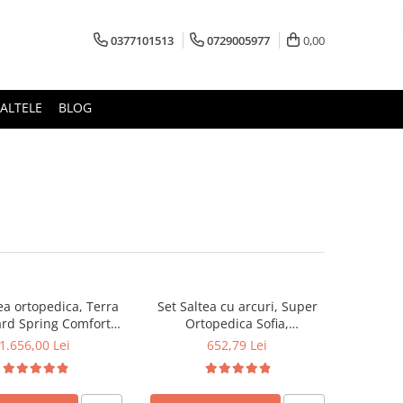
0377101513
0729005977
0,00
ALTELE
BLOG
ea ortopedica, Terra
Set Saltea cu arcuri, Super
rd Spring Comfort
Ortopedica Sofia,
x26cm, plasa arcuri
140x190x20cm, fermitate
1.656,00 Lei
652,79 Lei
usa detasabila tricot,
medie, plasa arcuri tip Bonell,
te mediu spre tare,
reversibila, sistem aerisire cu
lus 2 perne matlasate
butoni, Saltex plus 2 perne