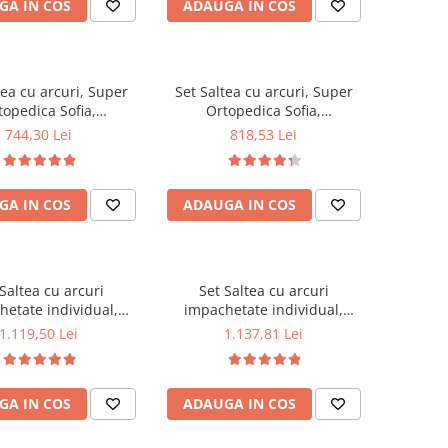
GA IN COS
ADAUGA IN COS
0x70cm, Husa
matlasate microfibra
rgenica, lavabila la
50x70cm, lavabile la 60°C
ilota vara microfibra
180x200cm
tea cu arcuri, Super
Set Saltea cu arcuri, Super
topedica Sofia,
Ortopedica Sofia,
0x20cm, fermitate
180x200x20cm, fermitate
744,30 Lei
818,53 Lei
asa arcuri tip Bonell,
medie, plasa arcuri tip Bonell,
la, sistem aerisire cu
reversibila, sistem aerisire cu
 Saltex plus 2 perne
butoni, Saltex plus 2 perne
GA IN COS
ADAUGA IN COS
asate microfibra
matlasate microfibra
m, lavabile la 60°C
50x70cm, lavabile la 60°C
Saltea cu arcuri
Set Saltea cu arcuri
hetate individual,
impachetate individual,
et Spring Milano,
Pocket Spring Milano,
1.119,50 Lei
1.137,81 Lei
0x24cm, fermitate
160x200x24cm, fermitate
pre soft, sistem de
mediu spre soft, sistem de
e perimetral, Saltex
aerisire perimetral, Saltex
GA IN COS
ADAUGA IN COS
2 perne matlasate
plus 2 perne matlasate
ra 50x70cm, lavabile
microfibra 50x70cm, lavabile
la 60°C
la 60°C