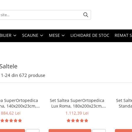
ILIER
SCAUNE
MESE
LICHIDARE DE STOC
REMAT S
Saltele
1-
24
din
672
produse
tea SuperOrtopedica
Set Saltea SuperOrtopedica
Set Salt
ma, 140x200x23cm,
Lux Roma, 180x200x23cm,
Standa
 tare, cu plasa arcuri
fermitate tare, cu plasa arcuri
160x200
884,62 Lei
1.112,39 Lei
l, reversibila, sistem
tip bonell, reversibila, sistem
Bonell, h
e perimetral, Saltex
aerisire perimetral, Saltex,
fermita
2 perne matlasate
plus 2 perne matlasate
Saltsib p