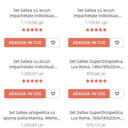
la 60°C
la 60°C
Mese gradinita
Set Saltea cu arcuri
Set Saltea cu arcuri
Scaune gradinita
impachetate individual,
impachetate individual,
Pocket Spring Milano,
Pocket Spring Milano,
Set mese si scaune gradinita
1.119,50 Lei
1.137,81 Lei
160x190x24cm, fermitate
160x200x24cm, fermitate
Mobilier copii
mediu spre soft, sistem de
mediu spre soft, sistem de
aerisire perimetral, Saltex
aerisire perimetral, Saltex
Mobila camera copii
ADAUGA IN COS
ADAUGA IN COS
plus 2 perne matlasate
plus 2 perne matlasate
Scaune birou pentru copii
microfibra 50x70cm, lavabile
microfibra 50x70cm, lavabile
Saltele patuturi copii
la 60°C
la 60°C
Paturi copii
Set Saltea cu arcuri
Set Saltea SuperOrtopedica
impachetate individual,
Lux Roma, 140x190x23cm,
Masa si scaune gradinita
Pocket Spring Milano,
fermitate tare, cu plasa arcuri
1.250,67 Lei
873,44 Lei
Seturi comode living si dormitor
180x200x24cm, fermitate
tip bonell, reversibila, sistem
mediu spre soft, sistem de
aerisire perimetral, Saltex
aerisire perimetral, Saltex
plus 2 perne matlasate
ADAUGA IN COS
ADAUGA IN COS
plus 2 perne matlasate
microfibra 50x70cm, lavabile
microfibra 50x70cm, lavabile
la 60°C
la 60°C
Set Saltea ortopedica cu
Set Saltea SuperOrtopedica
spuma poliuretanica, Memory
Lux Roma, 160x190x23cm,
Foam 5 cm Paris,
fermitate tare, cu plasa arcuri
1.235,42 Lei
976,13 Lei