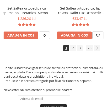
Set Saltea ortopedica cu
Set Saltea ortopedica, tip
spuma poliuretanica, Memory
relaxa, Dafin Lux Ortopedic,
Foam 5 cm Paris,
140x190x21cm, fermitate
1.286,26 Lei
633,47 Lei
140x200x23cm, fermitate tare,
medie, cu plasa de arcuri tip
sistem de aerisire perimetral
Bonell, fata vara-iarna, sistem
Saltex plus 2 perne matlasate
de aerisire cu butoni, Salt
ADAUGA IN COS
ADAUGA IN COS
microfibra 50x70cm, lavabile
Confort plus 2 perne
la 60°C
matlasate microfibra
50x70cm, lavabile la 60°C
1
2
3
28
...
Pe site-ul nostru vei gasi seturi de saltele cu protectie suplimentara, cu
perne,cu pilota. Daca cumperi produsele la set vei economisi mai multi
bani decat daca le-ai achizitiona individual.
Produsele din aceasta categorie pot fii achizitionate si separat.
Newsletter
Nu rata ofertele si promotiile noastre