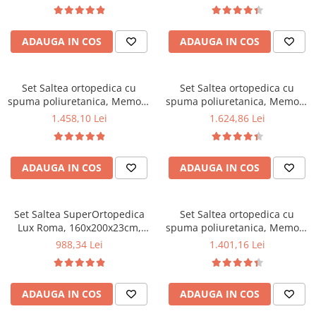
140x190x23cm, fermitate tare,
tip bonell, reversibila, sistem
sistem de aerisire perimetral,
aerisire perimetral, Saltex
Saltex plus 2 perne matlasate
plus 2 perne matlasate
ADAUGA IN COS
ADAUGA IN COS
microfibra 50x70cm, lavabile
microfibra 50x70cm, lavabile
la 60°C
la 60°C
Set Saltea ortopedica cu
Set Saltea ortopedica cu
spuma poliuretanica, Memory
spuma poliuretanica, Memory
Foam 5 cm Paris,
Foam 5 cm Paris,
1.458,10 Lei
1.624,86 Lei
160x200x23cm, fermitate tare,
180x200x23cm, fermitate tare,
sistem de aerisire perimetral
sistem de aerisire perimetral
Saltex plus 2 perne matlasate
Saltex plus 2 perne matlasate
ADAUGA IN COS
ADAUGA IN COS
microfibra 50x70cm, lavabile
microfibra 50x70cm, lavabile
la 60°C
la 60°C
Set Saltea SuperOrtopedica
Set Saltea ortopedica cu
Lux Roma, 160x200x23cm,
spuma poliuretanica, Memory
fermitate tare, cu plasa arcuri
Foam 5 cm Paris,
988,34 Lei
1.401,16 Lei
tip bonell, reversibila, sistem
160x190x23cm, fermitate tare,
aerisire perimetral, Saltex,
sistem de aerisire perimetral
plus 2 perne matlasate
Saltex plus 2 perne matlasate
ADAUGA IN COS
ADAUGA IN COS
microfibra 50x70cm, lavabile
microfibra 50x70cm, lavabile
la 60°C
la 60°C