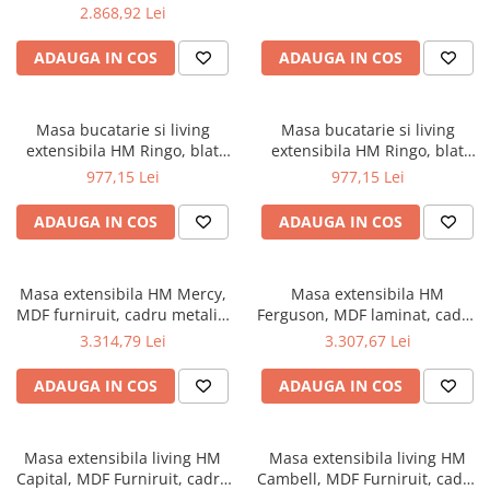
K279, piele ecologica, cadru
2.868,92 Lei
metalic, 100 kg, gri
Mese gradinita
Scaune gradinita
ADAUGA IN COS
ADAUGA IN COS
Set mese si scaune gradinita
Mobilier copii
Masa bucatarie si living
Masa bucatarie si living
Mobila camera copii
extensibila HM Ringo, blat
extensibila HM Ringo, blat
MDF, 6 persoane, 102-
MDF, 6 persoane, 102-
Scaune birou pentru copii
977,15 Lei
977,15 Lei
142x102x76 cm, stejar/negru
142x102x76 cm, alb
Saltele patuturi copii
ADAUGA IN COS
ADAUGA IN COS
Paturi copii
Masa si scaune gradinita
Seturi comode living si dormitor
Masa extensibila HM Mercy,
Masa extensibila HM
MDF furniruit, cadru metalic,
Ferguson, MDF laminat, cadru
120-160x120x76 cm, 8
metalic, 160-220x90cx75 cm,
3.314,79 Lei
3.307,67 Lei
persoane, stejar auriu/negru
10 persoane, stejar/negru
ADAUGA IN COS
ADAUGA IN COS
Masa extensibila living HM
Masa extensibila living HM
Capital, MDF Furniruit, cadru
Cambell, MDF Furniruit, cadru