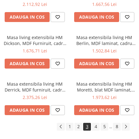
metalic, 160-200x90x76 cm, 8
metalic, 140-180x80x74 cm, 8
2.112,92 Lei
1.667,56 Lei
persoane, stejar/negru
persoane, stejar/negru
ADAUGA IN COS
ADAUGA IN COS
Masa living extensibila HM
Masa extensibila living HM
Dickson, MDF Furniruit, cadru
Berlin, MDF laminat, cadru
metalic,120-180x80x75 cm, 8
metalic, 140-180x85x76 cm, 8
1.676,71 Lei
1.502,84 Lei
persoane, stejar/negru
persoane, nuc/negru
ADAUGA IN COS
ADAUGA IN COS
Masa extensibila living HM
Masa extensibila living HM
Derrick, MDF furniruit, cadru
Moretti, blat MDF laminat,
metalic, 160-200x90x75 cm, 8
cadru metalic, 118-
2.375,26 Lei
1.973,62 Lei
persoane, stejar/negru
148x118x76 cm, 6 persoane,
stejar- antracit/negru
ADAUGA IN COS
ADAUGA IN COS
1
2
3
4
5
8
...