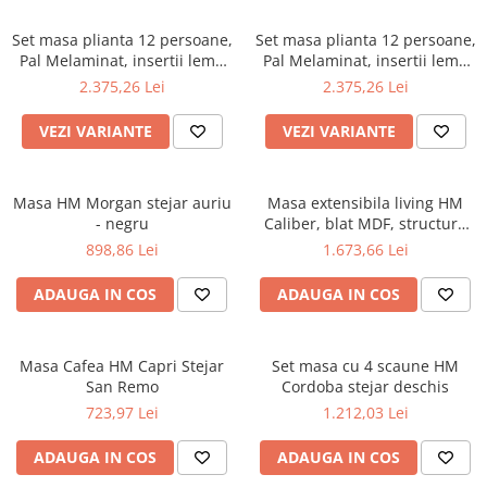
Scaune pliante
Saltele Pocket
Noptiere
Scaune birou
Set masa plianta 12 persoane,
Saltele cu arcuri impachetate
Set masa plianta 12 persoane,
Paturi
Pal Melaminat, insertii lemn
Pal Melaminat, insertii lemn
individual
Scaune profesionale
Seturi de pat si saltea
masiv, 274x75x78 cm si 6
masiv, 274x75x78 cm si 6
2.375,26 Lei
2.375,26 Lei
Saltele Memory Pocket
Masute de toaleta
scaune pliante, tapiterie piele
Scaune Lemn
scaune pliante, tapiterie piele
Saltele Memory Foam
ecologica, cires
ecologica, fag
Mobilier living
VEZI VARIANTE
VEZI VARIANTE
Scaune birou copii
Saltele Memory Pocket
Scaune pentru living
Scaune resigilate
Saltele cu plasa arcuri
Seturi comode living si vitrine
Masa HM Morgan stejar auriu
Scaune gradinita
Masa extensibila living HM
Saltele cu spuma
Mobila living
- negru
Caliber, blat MDF, structura
Saltele cu spuma
Scaune conferinta
metalica, 160-200x90x76 cm,
Comode living
898,86 Lei
1.673,66 Lei
Stejar San Remo
Saltele cu spuma poliuretanica
Scaune terasa si outdoor
Set mese plus scaune
ADAUGA IN COS
ADAUGA IN COS
Saltele Latex
Mobilier birou
Saltele Memory
Scaune ergonomice
Saltele 140x200
Etajere Birou
Masa Cafea HM Capri Stejar
Set masa cu 4 scaune HM
San Remo
Cordoba stejar deschis
Saltele 160x200
Dulap birou
723,97 Lei
1.212,03 Lei
Birouri
Saltele 180x200
Scaune pentru birou
Top saltele
ADAUGA IN COS
ADAUGA IN COS
Scaune pentru vizitatori