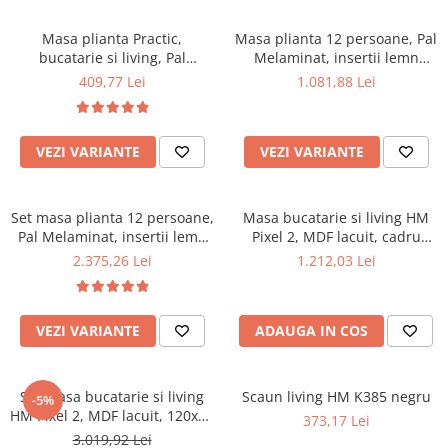
Top saltele 5 cm
Scaune manager
Top saltele 10 cm
Masa plianta Practic,
Masa plianta 12 persoane, Pal
Mobilier bucatarie
Top saltele memory 5 cm
bucatarie si living, Pal
Melaminat, insertii lemn
Mese bucatarie
Melaminat, insertii lemn
masiv, sistem cuplare blat,
Top saltele MemoHR 6.5 cm
409,77 Lei
1.081,88 Lei
masiv, 6 persoane, colturi
274x75x78 cm, stejar sonoma
Scaune pentru bucatarie
Saltele ieftine
rotunjite, 120x74x75 cm,
Mobila bucatarie
stejar sonoma
Saltele cu plasa de arcuri
Seturi mese si scaune bucatarie
VEZI VARIANTE
VEZI VARIANTE
Saltele cu spuma
Mobilier hol
Mobila hol
Set masa plianta 12 persoane,
Masa bucatarie si living HM
Suporturi si rafturi pantofi
Pal Melaminat, insertii lemn
Pixel 2, MDF lacuit, cadru
masiv, 274x75x78 cm si 6
metalic, 120x76 cm, 4
Portmantouri
2.375,26 Lei
1.212,03 Lei
scaune pliante, tapiterie piele
persoane, alb/negru
Pantofare
ecologica, stejar sonoma
Seturi mobilier hol
VEZI VARIANTE
ADAUGA IN COS
Stender haine
Suport pentru umerase
Etajere
Set masa bucatarie si living
Scaun living HM K385 negru
-5%
HM Pixel 2, MDF lacuit, 120x76
Cuiere
373,17 Lei
cm, alb/negru si 4 scaune HM
3.019,92 Lei
Mobilier gradinita