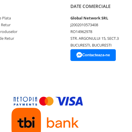
DATE COMERCIALE
 Plata
Global Network SRL
e Retur
J2002010573408
Produselor
RO14962978
de Retur
STR. ARGONULUI 15, SECT.3
BUCURESTI, BUCURESTI
Contacteaza-ne