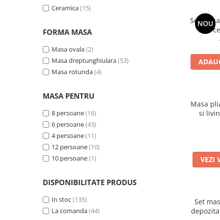
Alb Antichizat
(2)
Top saltele 5 cm
Scaune manager
Ceramica
(15)
Top saltele 10 cm
Set masa 
Mobilier bucatarie
NOU
Top saltele memory 5 cm
blat c
FORMA MASA
Mese bucatarie
metali
Top saltele MemoHR 6.5 cm
alb/gri s
Scaune pentru bucatarie
Masa ovala
(2)
Saltele ieftine
tapiteri
Masa dreptunghiulara
(53)
Mobila bucatarie
ADAUG
Saltele cu plasa de arcuri
Masa rotunda
(4)
Seturi mese si scaune bucatarie
Saltele cu spuma
Mobilier hol
MASA PENTRU
Mobila hol
Masa pli
8 persoane
(16)
si liv
Suporturi si rafturi pantofi
colturi r
6 persoane
(43)
Portmantouri
160
4 persoane
(11)
Pantofare
12 persoane
(10)
Seturi mobilier hol
10 persoane
(1)
VEZI 
Stender haine
Suport pentru umerase
DISPONIBILITATE PRODUS
Etajere
In stoc
(135)
Set mas
Cuiere
La comanda
(44)
depozitar
Mobilier gradinita