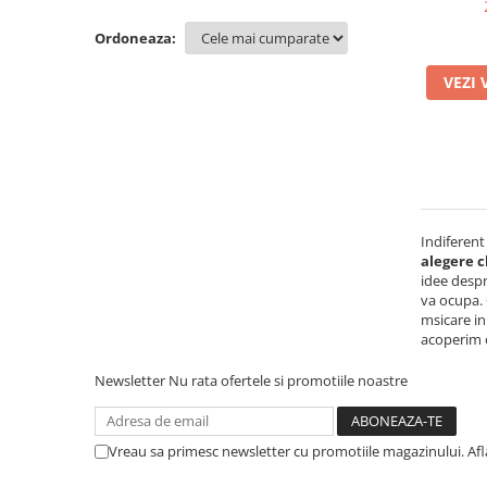
Melamina
scaune pl
Mese gradinita
Ordoneaza:
cu pi
Scaune gradinita
VEZI 
Set mese si scaune gradinita
Mobilier copii
Mobila camera copii
Scaune birou pentru copii
Saltele patuturi copii
Paturi copii
Indiferent
Masa si scaune gradinita
alegere c
idee despr
Seturi comode living si dormitor
va ocupa. 
msicare in
acoperim o
Newsletter
Nu rata ofertele si promotiile noastre
Vreau sa primesc newsletter cu promotiile magazinului. Af