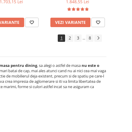
nat, insertii lemn
Melaminat, colturi rotunjite, 6
1.703,15 Lei
1.848,55 Lei
 colturi rotunjite,
persoane, 160x80x75 cm si 6
x75 cm si 6 scaune
scaune pliante lemn, tapitate
te, tapitate, piele
cu piele ecologica, fag
 VARIANTE
VEZI VARIANTE
cologica, fag
1
2
3
8
...
masa pentru dining
, sa alegi o astfel de masa
nu este o
 mari batai de cap, mai ales atunci cand nu ai nici cea mai vaga
tie de mobilierul deja existent, precum si de spatiu pe care-l
 crea impresia de aglomerare si iti va limita libertatea de
e marimi, forme si culori astfel incat sa ne asiguram ca