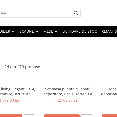
ILIER
SCAUNE
MESE
LICHIDARE DE STOC
REMAT S
1-
24
din
179
produse
living Elegant FDT4,
Set masa plianta cu spatiu
Masu
aramica, structura
depozitare, usa si sertar, Pal
depozitar
ca, 140x80x75 cm,
Melaminat, 160x96x80 cm si 6
MDF, 
1.579,00 Lei
2.169,87 Lei
o si 6 scaune Doina
scaune pliante lemn, tapitate
iterie catifea, 90 kg,
cu piele ecologica, nuc
bej