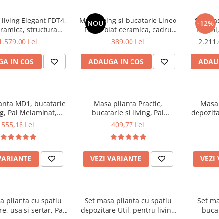
living Elegant FDT4,
Masa living si bucatarie Lineo
Set mas
NOU
-12%
eramica, structura
FDT1, blat ceramica, cadru
Miami,
ca, 140x80x75 cm,
metalic, 6 persoane,
120/150
1.579,00 Lei
389,00 Lei
2.211,
i 6 scaune Rizea FDC4,
140x80x75 cm, alb/maro
scaune V
e catifea, 90 kg, gri
94x49
A IN COS
ADAUGA IN COS
ADAU
anta MD1, bucatarie
Masa plianta Practic,
Masa 
ing, Pal Melaminat,
bucatarie si living, Pal
depozita
otunjite, 6 persoane,
Melaminat, insertii lemn
Melamin
555,18 Lei
409,77 Lei
x80x75 cm, fag
masiv, 6 persoane, colturi
masiv, 
rotunjite, 120x74x75 cm,
160
stejar sonoma
VARIANTE
VEZI VARIANTE
VEZI
a plianta cu spatiu
Set masa plianta cu spatiu
Set ma
e, usa si sertar, Pal
depozitare Util, pentru living
bucat