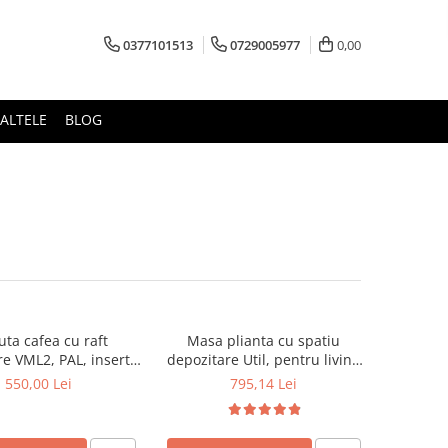
0377101513
0729005977
0,00
ALTELE
BLOG
ta cafea cu raft
Masa plianta cu spatiu
e VML2, PAL, insertii
depozitare Util, pentru living
125x65x53 cm, Nuc
si bucatarie, PAL, structura
550,00 Lei
795,14 Lei
lemn masiv, cu role, 6
persoane, 160x96x80 cm, fag