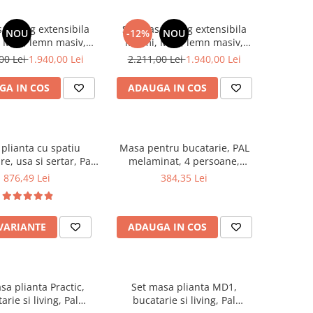
a living extensibila
Set masa living extensibila
NOU
-12%
NOU
 MDF, lemn masiv,
Miami, MDF, lemn masiv,
 x 80 x 73.8 cm si 6
120/150 x 80 x 73.8 cm si 6
00 Lei
1.940,00 Lei
2.211,00 Lei
1.940,00 Lei
ienna, tapitat stofa,
scaune Vienna, tapitat stofa,
x40 cm, nuc/maro
94x49x40 cm, alb/gri
GA IN COS
ADAUGA IN COS
plianta cu spatiu
Masa pentru bucatarie, PAL
re, usa si sertar, Pal
melaminat, 4 persoane,
at, structura lemn
100x60x73 cm, stejar
876,49 Lei
384,35 Lei
cu role, 8 persoane,
x96x80 cm, fag
 VARIANTE
ADAUGA IN COS
sa plianta Practic,
Set masa plianta MD1,
arie si living, Pal
bucatarie si living, Pal