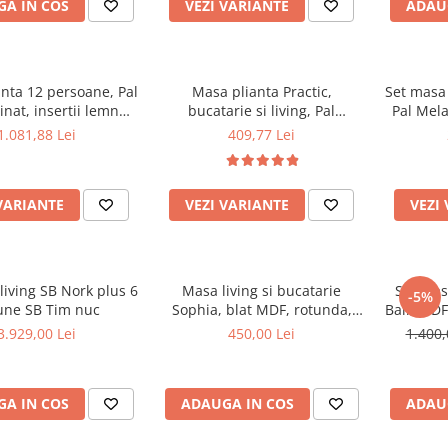
A IN COS
VEZI VARIANTE
ADAU
nta 12 persoane, Pal
Masa plianta Practic,
Set masa 
nat, insertii lemn
bucatarie si living, Pal
Pal Mela
istem cuplare blat,
Melaminat, insertii lemn
masiv,
1.081,88 Lei
409,77 Lei
75x78 cm, wenge
masiv, 6 persoane, colturi
scaune pl
rotunjite, 120x74x75 cm,
e
wenge
VARIANTE
VEZI VARIANTE
VEZI
living SB Nork plus 6
Masa living si bucatarie
Set masa
-5%
une SB Tim nuc
Sophia, blat MDF, rotunda,
Bali, MDF
structura lemn masiv, 4
cm si 4 
3.929,00 Lei
450,00 Lei
1.400,
persoane, 90x74 cm, alb
masiv, ta
A IN COS
ADAUGA IN COS
ADAU