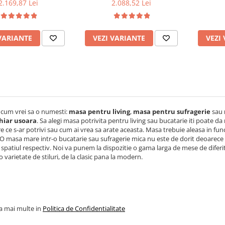
t, 160x96x80 cm si 6
si bucatarie, PAL, structura
Melami
2.169,87 Lei
2.088,52 Lei
iante lemn, tapitate
lemn masiv, cu role,
masiv,
ele ecologica, fag
160x96x80 cm si 6 scaune
120x74
pliante, tapitate, piele
plian
VARIANTE
VEZI VARIANTE
VEZI
ecologica, fag
e
 cum vrei sa o numesti:
masa pentru living
,
masa pentru sufragerie
sau
hiar usoara
.
Sa alegi masa potrivita pentru living sau bucatarie iti poate da
e ce s-ar potrivi sau cum ai vrea sa arate aceasta. Masa trebuie aleasa in func
O masa mare intr-o bucatarie sau sufragerie mica nu este de dorit deoarece va
 spatiul respectiv. Noi va punem la dispozitie o gama larga de mese de diferit
 varietate de stiluri, de la clasic pana la modern.
la mai multe in
Politica de Confidentialitate