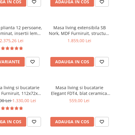
GA IN COS
ADAUGA IN COS
plianta 12 persoane,
Masa living extensibila SB
minat, insertii lemn
Nork, MDF Furniruit, structura
 274x75x78 cm si 6
lemn masiv, 8 persoane, 198-
2.375,26 Lei
1.859,00 Lei
iante, tapiterie piele
160x90x74 cm, nuc
cologica, nuc
 VARIANTE
ADAUGA IN COS
 living si bucatarie
Masa living si bucatarie
 Furniruit, 112x72x74
Elegant FDT4, blat ceramica,
scaune Vienna, lemn
cadru metalic, 6 persoane,
00 Lei
1.330,00 Lei
559,00 Lei
piterie stofa, 100 kg,
140x80x75 cm, alb/maro
nuc
GA IN COS
ADAUGA IN COS