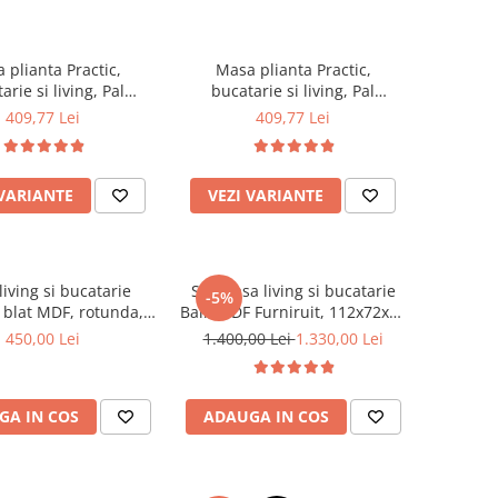
 plianta Practic,
Masa plianta Practic,
arie si living, Pal
bucatarie si living, Pal
nat, insertii lemn
Melaminat, insertii lemn
409,77 Lei
409,77 Lei
6 persoane, colturi
masiv, 6 persoane, colturi
ite, 120x74x75 cm,
rotunjite, 120x74x75 cm, nuc
wenge
 VARIANTE
VEZI VARIANTE
iving si bucatarie
Set masa living si bucatarie
-5%
 blat MDF, rotunda,
Bali, MDF Furniruit, 112x72x74
tura lemn masiv, 4
cm si 4 scaune Vienna, lemn
450,00 Lei
1.400,00 Lei
1.330,00 Lei
ne, 90x74 cm, alb
masiv, tapiterie stofa, 100 kg,
nuc
GA IN COS
ADAUGA IN COS