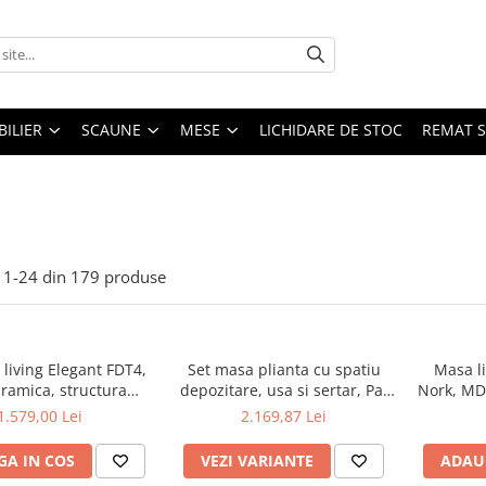
ILIER
SCAUNE
MESE
LICHIDARE DE STOC
REMAT S
1-
24
din
179
produse
living Elegant FDT4,
Set masa plianta cu spatiu
Masa li
aramica, structura
depozitare, usa si sertar, Pal
Nork, MDF
ca, 140x80x75 cm,
Melaminat, 160x96x80 cm si 6
lemn mas
1.579,00 Lei
2.169,87 Lei
o si 6 scaune Doina
scaune pliante lemn, tapitate
160
iterie catifea, 90 kg,
cu piele ecologica, nuc
A IN COS
VEZI VARIANTE
ADAU
bej