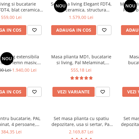
iving si bucatarie
Set masa living Elegant FDT4,
Masa livi
NOU
NOU
FDT4, blat ceramica,
blat ceramica, structura
FDT1, b
etalic, 6 persoane,
metalica, 140x80x75 cm,
meta
559,00 Lei
1.579,00 Lei
x75 cm, alb/maro
alb/gri si 6 scaune Rizea FDC4,
140x8
tapiterie catifea, 90 kg, gri
A IN COS
ADAUGA IN COS
ADAU
a living extensibila
Masa plianta MD1, bucatarie
Masa
NOU
 MDF, lemn masiv,
si living, Pal Melaminat,
bucat
 x 80 x 73.8 cm si 6
colturi rotunjite, 6 persoane,
Melami
00 Lei
1.940,00 Lei
555,18 Lei
ienna, tapitat stofa,
160x80x75 cm, fag
masiv, 
9x40 cm, alb/gri
rotunj
s
A IN COS
VEZI VARIANTE
VEZI
ntru bucatarie, PAL
Set masa plianta cu spatiu
Set mas
inat, 4 persoane,
depozitare, usa si sertar, Pal
depozitar
60x73 cm, stejar
Melaminat, 160x96x80 cm si 6
si bucat
384,35 Lei
2.169,87 Lei
scaune pliante lemn, tapitate
lemn