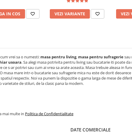
cu piele ecologica, fag
160x96
plian
A IN COS
VEZI VARIANTE
VEZI
e
 cum vrei sa o numesti:
masa pentru living
,
masa pentru sufragerie
sau
hiar usoara
.
Sa alegi masa potrivita pentru living sau bucatarie iti poate da
e ce s-ar potrivi sau cum ai vrea sa arate aceasta. Masa trebuie aleasa in func
O masa mare intr-o bucatarie sau sufragerie mica nu este de dorit deoarece va
 spatiul respectiv. Noi va punem la dispozitie o gama larga de mese de diferit
 varietate de stiluri, de la clasic pana la modern.
la mai multe in
Politica de Confidentialitate
DATE COMERCIALE