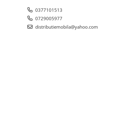
0377101513
0729005977
distributiemobila@yahoo.com