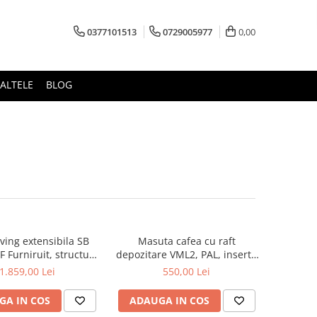
0377101513
0729005977
0,00
ALTELE
BLOG
ving extensibila SB
Masuta cafea cu raft
 Furniruit, structura
depozitare VML2, PAL, insertii
iv, 8 persoane, 198-
MDF, 125x65x53 cm, Nuc
1.859,00 Lei
550,00 Lei
x90x74 cm, nuc
GA IN COS
ADAUGA IN COS