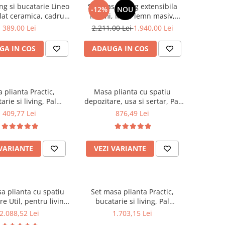
ng si bucatarie Lineo
Set masa living extensibila
-12%
NOU
lat ceramica, cadru
Miami, MDF, lemn masiv,
lic, 6 persoane,
120/150 x 80 x 73.8 cm si 6
389,00 Lei
2.211,00 Lei
1.940,00 Lei
0x75 cm, alb/maro
scaune Vienna, tapitat stofa,
94x49x40 cm, nuc/maro
GA IN COS
ADAUGA IN COS
 plianta Practic,
Masa plianta cu spatiu
arie si living, Pal
depozitare, usa si sertar, Pal
nat, insertii lemn
Melaminat, structura lemn
409,77 Lei
876,49 Lei
6 persoane, colturi
masiv, cu role, 8 persoane,
ite, 120x74x75 cm,
160x96x80 cm, fag
tejar sonoma
 VARIANTE
VEZI VARIANTE
a plianta cu spatiu
Set masa plianta Practic,
e Util, pentru living
bucatarie si living, Pal
arie, PAL, structura
Melaminat, insertii lemn
2.088,52 Lei
1.703,15 Lei
 masiv, cu role,
masiv, colturi rotunjite,