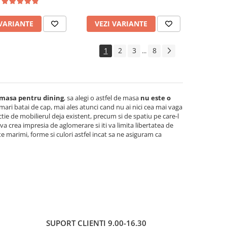
x80 cm si 6 scaune
120x74x75 cm si 6 scaune
te, tapitate, piele
pliante, tapitate, piele
 VARIANTE
VEZI VARIANTE
cologica, fag
ecologica, fag
1
2
3
8
...
masa pentru dining
, sa alegi o astfel de masa
nu este o
 mari batai de cap, mai ales atunci cand nu ai nici cea mai vaga
tie de mobilierul deja existent, precum si de spatiu pe care-l
 crea impresia de aglomerare si iti va limita libertatea de
e marimi, forme si culori astfel incat sa ne asiguram ca
SUPORT CLIENTI
9.00-16.30