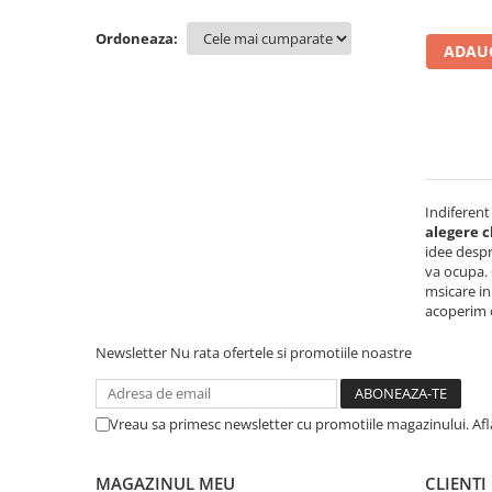
Mese gradinita
Ordoneaza:
ADAUG
Scaune gradinita
Set mese si scaune gradinita
Mobilier copii
Mobila camera copii
Scaune birou pentru copii
Saltele patuturi copii
Indiferent
alegere c
Paturi copii
idee despr
Masa si scaune gradinita
va ocupa. 
Seturi comode living si dormitor
msicare in
acoperim o
Newsletter
Nu rata ofertele si promotiile noastre
Vreau sa primesc newsletter cu promotiile magazinului. Af
MAGAZINUL MEU
CLIENTI