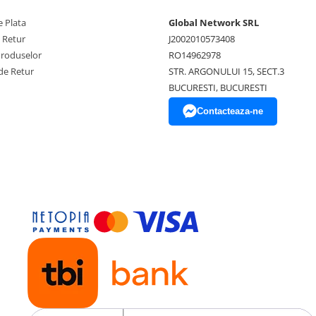
 Plata
Global Network SRL
e Retur
J2002010573408
Produselor
RO14962978
de Retur
STR. ARGONULUI 15, SECT.3
BUCURESTI, BUCURESTI
Contacteaza-ne