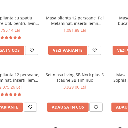
plianta cu spatiu
Masa plianta 12 persoane, Pal
Masa
e Util, pentru living
Melaminat, insertii lemn
bucat
arie, PAL, structura
masiv, sistem cuplare blat,
Melami
795,14 Lei
1.081,88 Lei
masiv, cu role, 6
274x75x78 cm, wenge
masiv, 
, 160x96x80 cm, fag
rotunj
A IN COS
VEZI VARIANTE
VEZI
plianta 12 persoane,
Set masa living SB Nork plus 6
Masa l
minat, insertii lemn
scaune SB Tim nuc
Sophia,
 274x75x78 cm si 6
struc
2.375,26 Lei
3.929,00 Lei
iante, tapiterie piele
persoa
cologica, nuc
VARIANTE
ADAUGA IN COS
ADAU