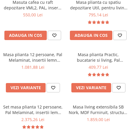
Scaune pliante
Saltele Pocket
Masuta cafea cu raft
Masa plianta cu spatiu
Noptiere
depozitare VML2, PAL, insertii
depozitare Util, pentru living
Scaune birou
Saltele cu arcuri impachetate
Paturi
MDF, 125x65x53 cm, Nuc
si bucatarie, PAL, structura
550,00 Lei
795,14 Lei
individual
Scaune profesionale
Seturi de pat si saltea
lemn masiv, cu role, 6
Saltele Memory Pocket
persoane, 160x96x80 cm, fag
Masute de toaleta
Scaune Lemn
Saltele Memory Foam
Mobilier living
ADAUGA IN COS
ADAUGA IN COS
Scaune birou copii
Saltele Memory Pocket
Scaune pentru living
Scaune resigilate
Saltele cu plasa arcuri
Seturi comode living si vitrine
Masa plianta 12 persoane, Pal
Scaune gradinita
Masa plianta Practic,
Saltele cu spuma
Mobila living
Melaminat, insertii lemn
bucatarie si living, Pal
Saltele cu spuma
Scaune conferinta
masiv, sistem cuplare blat,
Melaminat, insertii lemn
Comode living
1.081,88 Lei
409,77 Lei
274x75x78 cm, wenge
masiv, 6 persoane, colturi
Saltele cu spuma poliuretanica
Scaune terasa si outdoor
Set mese plus scaune
rotunjite, 120x74x75 cm,
Saltele Latex
Mobilier birou
wenge
VEZI VARIANTE
VEZI VARIANTE
Saltele Memory
Scaune ergonomice
Saltele 140x200
Etajere Birou
Saltele 160x200
Dulap birou
Set masa plianta 12 persoane,
Masa living extensibila SB
Pal Melaminat, insertii lemn
Nork, MDF Furniruit, structura
Birouri
Saltele 180x200
masiv, 274x75x78 cm si 6
lemn masiv, 8 persoane, 198-
2.375,26 Lei
1.859,00 Lei
Scaune pentru birou
Top saltele
scaune pliante, tapiterie piele
160x90x74 cm, nuc
Scaune pentru vizitatori
ecologica, nuc