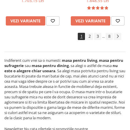
1.703,15 Lei
1.848,55 Lei
masiv, colturi rotunjite,
persoane, 160x80x75 cm si 6
120x74x75 cm si 6 scaune
scaune pliante lemn, tapitate
pliante, tapitate, piele
cu piele ecologica, fag
VEZI VARIANTE
VEZI VARIANTE
ecologica, fag
1
2
3
8
...
Indiferent cum vrei sa o numesti:
masa pentru living
,
masa pentru
sufragerie
sau
masa pentru dining
, sa alegi o astfel de masa
nu
este o alegere chiar usoara
.
Sa alegi masa potrivita pentru living sau
bucatarie iti poate da mari batai de cap, mai ales atunci cand nu ai nici
cea mai vaga idee despre ce s-ar potrivi sau cum ai vrea sa arate
aceasta. Masa trebuie aleasa in functie de mobilierul deja existent,
precum si de spatiu pe care-l va ocupa. O masa mare intr-o bucatarie
sau sufragerie mica nu este de dorit deoarece va crea impresia de
aglomerare si iti va limita libertatea de msicare in spatiul respectiv. Noi
va punem la dispozitie o gama larga de mese de diferite marimi, forme
si culori astfel incat sa ne asiguram ca acoperim o varietate de stiluri,
de la clasic pana la modern.
Newsletter
Nu rata ofertele si promotiile noastre