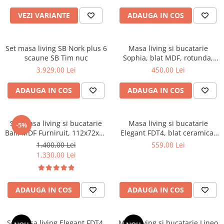
Top saltele 5 cm
Scaune manager
Top saltele 10 cm
VEZI VARIANTE
ADAUGA IN COS
Mobilier bucatarie
Top saltele memory 5 cm
Mese bucatarie
Top saltele MemoHR 6.5 cm
Set masa living SB Nork plus 6
Masa living si bucatarie
Scaune pentru bucatarie
Saltele ieftine
scaune SB Tim nuc
Sophia, blat MDF, rotunda,
Mobila bucatarie
structura lemn masiv, 4
Saltele cu plasa de arcuri
3.929,00 Lei
450,00 Lei
Seturi mese si scaune bucatarie
persoane, 90x74 cm, alb
Saltele cu spuma
Mobilier hol
ADAUGA IN COS
ADAUGA IN COS
Mobila hol
Suporturi si rafturi pantofi
Set masa living si bucatarie
Masa living si bucatarie
-5%
Portmantouri
Bali, MDF Furniruit, 112x72x74
Elegant FDT4, blat ceramica,
cm si 4 scaune Vienna, lemn
cadru metalic, 6 persoane,
Pantofare
1.400,00 Lei
559,00 Lei
masiv, tapiterie stofa, 100 kg,
140x80x75 cm, alb/maro
1.330,00 Lei
Seturi mobilier hol
nuc
Stender haine
Suport pentru umerase
ADAUGA IN COS
ADAUGA IN COS
Etajere
Cuiere
Mobilier gradinita
Set masa living Elegant FDT4,
Masa living si bucatarie Lineo