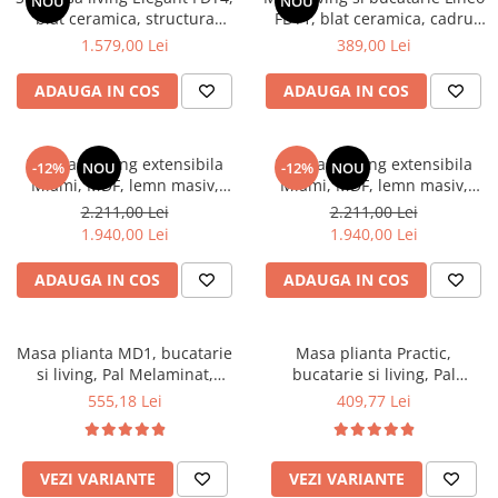
NOU
NOU
blat ceramica, structura
FDT1, blat ceramica, cadru
Mese gradinita
metalica, 140x80x75 cm,
metalic, 6 persoane,
1.579,00 Lei
389,00 Lei
Scaune gradinita
alb/gri si 6 scaune Rizea
140x80x75 cm, alb/maro
FDC4, tapiterie catifea, 90 kg,
Set mese si scaune gradinita
ADAUGA IN COS
ADAUGA IN COS
gri
Mobilier copii
Mobila camera copii
Set masa living extensibila
Set masa living extensibila
-12%
NOU
-12%
NOU
Scaune birou pentru copii
Miami, MDF, lemn masiv,
Miami, MDF, lemn masiv,
120/150 x 80 x 73.8 cm si 6
120/150 x 80 x 73.8 cm si 6
Saltele patuturi copii
2.211,00 Lei
2.211,00 Lei
scaune Vienna, tapitat stofa,
scaune Vienna, tapitat stofa,
1.940,00 Lei
1.940,00 Lei
Paturi copii
94x49x40 cm, nuc/maro
94x49x40 cm, alb/gri
Masa si scaune gradinita
ADAUGA IN COS
ADAUGA IN COS
Seturi comode living si dormitor
Masa plianta MD1, bucatarie
Masa plianta Practic,
si living, Pal Melaminat,
bucatarie si living, Pal
colturi rotunjite, 6 persoane,
Melaminat, insertii lemn
555,18 Lei
409,77 Lei
160x80x75 cm, fag
masiv, 6 persoane, colturi
rotunjite, 120x74x75 cm,
stejar sonoma
VEZI VARIANTE
VEZI VARIANTE