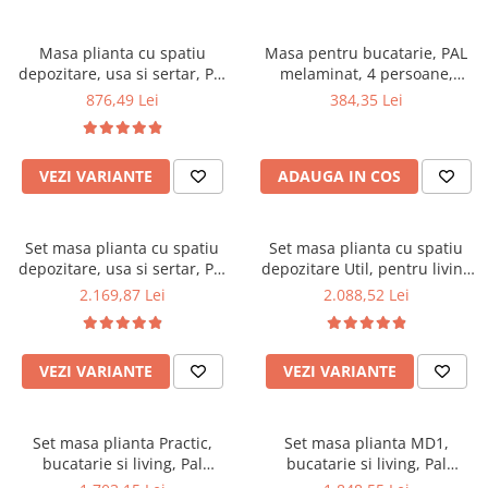
Masa plianta cu spatiu
Masa pentru bucatarie, PAL
depozitare, usa si sertar, Pal
melaminat, 4 persoane,
Melaminat, structura lemn
100x60x73 cm, stejar
876,49 Lei
384,35 Lei
masiv, cu role, 8 persoane,
160x96x80 cm, fag
VEZI VARIANTE
ADAUGA IN COS
Set masa plianta cu spatiu
Set masa plianta cu spatiu
depozitare, usa si sertar, Pal
depozitare Util, pentru living
Melaminat, 160x96x80 cm si 6
si bucatarie, PAL, structura
2.169,87 Lei
2.088,52 Lei
scaune pliante lemn, tapitate
lemn masiv, cu role,
cu piele ecologica, fag
160x96x80 cm si 6 scaune
pliante, tapitate, piele
VEZI VARIANTE
VEZI VARIANTE
ecologica, fag
Set masa plianta Practic,
Set masa plianta MD1,
bucatarie si living, Pal
bucatarie si living, Pal
Melaminat, insertii lemn
Melaminat, colturi rotunjite, 6