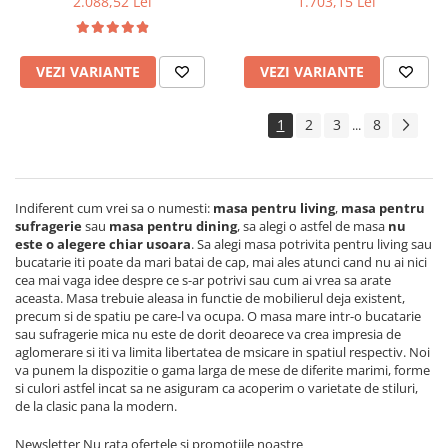
2.088,52 Lei
1.703,15 Lei
lemn masiv, cu role,
masiv, colturi rotunjite,
160x96x80 cm si 6 scaune
120x74x75 cm si 6 scaune
pliante, tapitate, piele
pliante, tapitate, piele
VEZI VARIANTE
VEZI VARIANTE
ecologica, fag
ecologica, fag
1
2
3
8
...
Indiferent cum vrei sa o numesti:
masa pentru living
,
masa pentru
sufragerie
sau
masa pentru dining
, sa alegi o astfel de masa
nu
este o alegere chiar usoara
.
Sa alegi masa potrivita pentru living sau
bucatarie iti poate da mari batai de cap, mai ales atunci cand nu ai nici
cea mai vaga idee despre ce s-ar potrivi sau cum ai vrea sa arate
aceasta. Masa trebuie aleasa in functie de mobilierul deja existent,
precum si de spatiu pe care-l va ocupa. O masa mare intr-o bucatarie
sau sufragerie mica nu este de dorit deoarece va crea impresia de
aglomerare si iti va limita libertatea de msicare in spatiul respectiv. Noi
va punem la dispozitie o gama larga de mese de diferite marimi, forme
si culori astfel incat sa ne asiguram ca acoperim o varietate de stiluri,
de la clasic pana la modern.
Newsletter
Nu rata ofertele si promotiile noastre