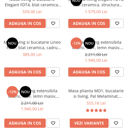
NOU
Elegant FDT4, blat ceramica,
blat ceramica, structura
Mese gradinita
cadru metalic, 6 persoane,
metalica, 140x80x75 cm,
559,00 Lei
1.579,00 Lei
Scaune gradinita
140x80x75 cm, alb/maro
alb/gri si 6 scaune Rizea
FDC4, tapiterie catifea, 90 kg,
Set mese si scaune gradinita
ADAUGA IN COS
ADAUGA IN COS
gri
Mobilier copii
Mobila camera copii
Masa living si bucatarie Lineo
Set masa living extensibila
NOU
-12%
NOU
Scaune birou pentru copii
FDT1, blat ceramica, cadru
Miami, MDF, lemn masiv,
metalic, 6 persoane,
120/150 x 80 x 73.8 cm si 6
Saltele patuturi copii
389,00 Lei
2.211,00 Lei
140x80x75 cm, alb/maro
scaune Vienna, tapitat stofa,
1.940,00 Lei
Paturi copii
94x49x40 cm, nuc/maro
Masa si scaune gradinita
ADAUGA IN COS
ADAUGA IN COS
Seturi comode living si dormitor
Set masa living extensibila
Masa plianta MD1, bucatarie
-12%
NOU
Miami, MDF, lemn masiv,
si living, Pal Melaminat,
120/150 x 80 x 73.8 cm si 6
colturi rotunjite, 6 persoane,
2.211,00 Lei
555,18 Lei
scaune Vienna, tapitat stofa,
160x80x75 cm, fag
1.940,00 Lei
94x49x40 cm, alb/gri
ADAUGA IN COS
VEZI VARIANTE