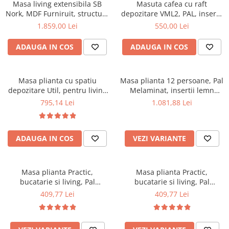
Scaune pliante
Saltele Pocket
Masa living extensibila SB
Masuta cafea cu raft
Noptiere
Nork, MDF Furniruit, structura
depozitare VML2, PAL, insertii
Scaune birou
Saltele cu arcuri impachetate
Paturi
lemn masiv, 8 persoane, 198-
MDF, 125x65x53 cm, Nuc
1.859,00 Lei
550,00 Lei
individual
Scaune profesionale
Seturi de pat si saltea
160x90x74 cm, nuc
Saltele Memory Pocket
Masute de toaleta
ADAUGA IN COS
ADAUGA IN COS
Scaune Lemn
Saltele Memory Foam
Mobilier living
Scaune birou copii
Saltele Memory Pocket
Scaune pentru living
Scaune resigilate
Masa plianta cu spatiu
Masa plianta 12 persoane, Pal
Saltele cu plasa arcuri
Seturi comode living si vitrine
depozitare Util, pentru living
Melaminat, insertii lemn
Scaune gradinita
Saltele cu spuma
si bucatarie, PAL, structura
masiv, sistem cuplare blat,
Mobila living
795,14 Lei
1.081,88 Lei
lemn masiv, cu role, 6
274x75x78 cm, wenge
Saltele cu spuma
Scaune conferinta
Comode living
persoane, 160x96x80 cm, fag
Saltele cu spuma poliuretanica
Scaune terasa si outdoor
Set mese plus scaune
ADAUGA IN COS
VEZI VARIANTE
Saltele Latex
Mobilier birou
Saltele Memory
Scaune ergonomice
Saltele 140x200
Etajere Birou
Masa plianta Practic,
Masa plianta Practic,
bucatarie si living, Pal
bucatarie si living, Pal
Saltele 160x200
Dulap birou
Melaminat, insertii lemn
Melaminat, insertii lemn
409,77 Lei
409,77 Lei
Birouri
Saltele 180x200
masiv, 6 persoane, colturi
masiv, 6 persoane, colturi
Scaune pentru birou
rotunjite, 120x74x75 cm,
rotunjite, 120x74x75 cm, nuc
Top saltele
wenge
Scaune pentru vizitatori