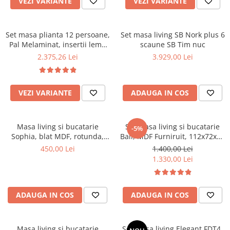
VEZI VARIANTE
VEZI VARIANTE
Top saltele 5 cm
Scaune manager
Top saltele 10 cm
Mobilier bucatarie
Top saltele memory 5 cm
Set masa plianta 12 persoane,
Set masa living SB Nork plus 6
Mese bucatarie
Top saltele MemoHR 6.5 cm
Pal Melaminat, insertii lemn
scaune SB Tim nuc
Scaune pentru bucatarie
masiv, 274x75x78 cm si 6
Saltele ieftine
2.375,26 Lei
3.929,00 Lei
scaune pliante, tapiterie piele
Mobila bucatarie
Saltele cu plasa de arcuri
ecologica, nuc
Seturi mese si scaune bucatarie
Saltele cu spuma
Mobilier hol
VEZI VARIANTE
ADAUGA IN COS
Mobila hol
Suporturi si rafturi pantofi
Masa living si bucatarie
Set masa living si bucatarie
-5%
Portmantouri
Sophia, blat MDF, rotunda,
Bali, MDF Furniruit, 112x72x74
structura lemn masiv, 4
cm si 4 scaune Vienna, lemn
Pantofare
450,00 Lei
1.400,00 Lei
persoane, 90x74 cm, alb
masiv, tapiterie stofa, 100 kg,
1.330,00 Lei
Seturi mobilier hol
nuc
Stender haine
Suport pentru umerase
ADAUGA IN COS
ADAUGA IN COS
Etajere
Cuiere
Mobilier gradinita
Masa living si bucatarie
Set masa living Elegant FDT4,