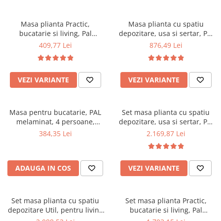
Masa plianta Practic,
Masa plianta cu spatiu
bucatarie si living, Pal
depozitare, usa si sertar, Pal
Melaminat, insertii lemn
Melaminat, structura lemn
409,77 Lei
876,49 Lei
masiv, 6 persoane, colturi
masiv, cu role, 8 persoane,
rotunjite, 120x74x75 cm,
160x96x80 cm, fag
stejar sonoma
VEZI VARIANTE
VEZI VARIANTE
Masa pentru bucatarie, PAL
Set masa plianta cu spatiu
melaminat, 4 persoane,
depozitare, usa si sertar, Pal
100x60x73 cm, stejar
Melaminat, 160x96x80 cm si 6
384,35 Lei
2.169,87 Lei
scaune pliante lemn, tapitate
cu piele ecologica, fag
ADAUGA IN COS
VEZI VARIANTE
Set masa plianta cu spatiu
Set masa plianta Practic,
depozitare Util, pentru living
bucatarie si living, Pal
si bucatarie, PAL, structura
Melaminat, insertii lemn