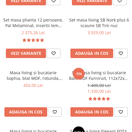
VEZI VARIANTE
VEZI VARIANTE
Top saltele 5 cm
Scaune manager
Top saltele 10 cm
Mobilier bucatarie
Top saltele memory 5 cm
Set masa plianta 12 persoane,
Set masa living SB Nork plus 6
Mese bucatarie
Top saltele MemoHR 6.5 cm
Pal Melaminat, insertii lemn
scaune SB Tim nuc
Scaune pentru bucatarie
masiv, 274x75x78 cm si 6
Saltele ieftine
2.375,26 Lei
3.929,00 Lei
scaune pliante, tapiterie piele
Mobila bucatarie
Saltele cu plasa de arcuri
ecologica, nuc
Seturi mese si scaune bucatarie
Saltele cu spuma
Mobilier hol
VEZI VARIANTE
ADAUGA IN COS
Mobila hol
Suporturi si rafturi pantofi
Masa living si bucatarie
Set masa living si bucatarie
-5%
Portmantouri
Sophia, blat MDF, rotunda,
Bali, MDF Furniruit, 112x72x74
structura lemn masiv, 4
cm si 4 scaune Vienna, lemn
Pantofare
450,00 Lei
1.400,00 Lei
persoane, 90x74 cm, alb
masiv, tapiterie stofa, 100 kg,
1.330,00 Lei
Seturi mobilier hol
nuc
Stender haine
Suport pentru umerase
ADAUGA IN COS
ADAUGA IN COS
Etajere
Cuiere
Mobilier gradinita
Masa living si bucatarie
Set masa living Elegant FDT4,