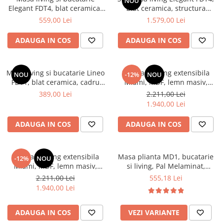
NOU
Elegant FDT4, blat ceramica,
blat ceramica, structura
Mese gradinita
cadru metalic, 6 persoane,
metalica, 140x80x75 cm,
559,00 Lei
1.579,00 Lei
Scaune gradinita
140x80x75 cm, alb/maro
alb/gri si 6 scaune Rizea
FDC4, tapiterie catifea, 90 kg,
Set mese si scaune gradinita
ADAUGA IN COS
ADAUGA IN COS
gri
Mobilier copii
Mobila camera copii
Masa living si bucatarie Lineo
Set masa living extensibila
NOU
-12%
NOU
Scaune birou pentru copii
FDT1, blat ceramica, cadru
Miami, MDF, lemn masiv,
metalic, 6 persoane,
120/150 x 80 x 73.8 cm si 6
Saltele patuturi copii
389,00 Lei
2.211,00 Lei
140x80x75 cm, alb/maro
scaune Vienna, tapitat stofa,
1.940,00 Lei
Paturi copii
94x49x40 cm, nuc/maro
Masa si scaune gradinita
ADAUGA IN COS
ADAUGA IN COS
Seturi comode living si dormitor
Set masa living extensibila
Masa plianta MD1, bucatarie
-12%
NOU
Miami, MDF, lemn masiv,
si living, Pal Melaminat,
120/150 x 80 x 73.8 cm si 6
colturi rotunjite, 6 persoane,
2.211,00 Lei
555,18 Lei
scaune Vienna, tapitat stofa,
160x80x75 cm, fag
1.940,00 Lei
94x49x40 cm, alb/gri
ADAUGA IN COS
VEZI VARIANTE