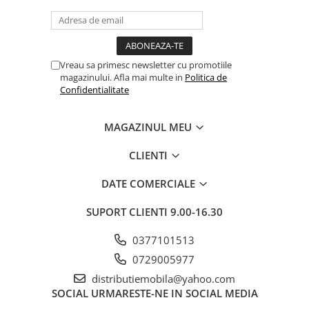
Mese gradinita
Scaune gradinita
Set mese si scaune gradinita
Vreau sa primesc newsletter cu promotiile
Mobilier copii
magazinului. Afla mai multe in
Politica de
Confidentialitate
Mobila camera copii
Scaune birou pentru copii
MAGAZINUL MEU
Saltele patuturi copii
Paturi copii
CLIENTI
Masa si scaune gradinita
Seturi comode living si dormitor
DATE COMERCIALE
SUPORT CLIENTI
9.00-16.30
0377101513
0729005977
distributiemobila@yahoo.com
SOCIAL
URMARESTE-NE IN SOCIAL MEDIA