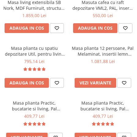
Scaune pliante
Saltele Pocket
Masa living extensibila SB
Masuta cafea cu raft
Noptiere
Nork, MDF Furniruit, structura
depozitare VML2, PAL, insertii
Scaune birou
Saltele cu arcuri impachetate
Paturi
lemn masiv, 8 persoane, 198-
MDF, 125x65x53 cm, Nuc
1.859,00 Lei
550,00 Lei
individual
Scaune profesionale
Seturi de pat si saltea
160x90x74 cm, nuc
Saltele Memory Pocket
Masute de toaleta
ADAUGA IN COS
ADAUGA IN COS
Scaune Lemn
Saltele Memory Foam
Mobilier living
Scaune birou copii
Saltele Memory Pocket
Scaune pentru living
Scaune resigilate
Masa plianta cu spatiu
Masa plianta 12 persoane, Pal
Saltele cu plasa arcuri
Seturi comode living si vitrine
depozitare Util, pentru living
Melaminat, insertii lemn
Scaune gradinita
Saltele cu spuma
si bucatarie, PAL, structura
masiv, sistem cuplare blat,
Mobila living
795,14 Lei
1.081,88 Lei
lemn masiv, cu role, 6
274x75x78 cm, wenge
Saltele cu spuma
Scaune conferinta
Comode living
persoane, 160x96x80 cm, fag
Saltele cu spuma poliuretanica
Scaune terasa si outdoor
Set mese plus scaune
ADAUGA IN COS
VEZI VARIANTE
Saltele Latex
Mobilier birou
Saltele Memory
Scaune ergonomice
Saltele 140x200
Etajere Birou
Masa plianta Practic,
Masa plianta Practic,
bucatarie si living, Pal
bucatarie si living, Pal
Saltele 160x200
Dulap birou
Melaminat, insertii lemn
Melaminat, insertii lemn
409,77 Lei
409,77 Lei
Birouri
Saltele 180x200
masiv, 6 persoane, colturi
masiv, 6 persoane, colturi
Scaune pentru birou
rotunjite, 120x74x75 cm,
rotunjite, 120x74x75 cm, nuc
Top saltele
wenge
Scaune pentru vizitatori