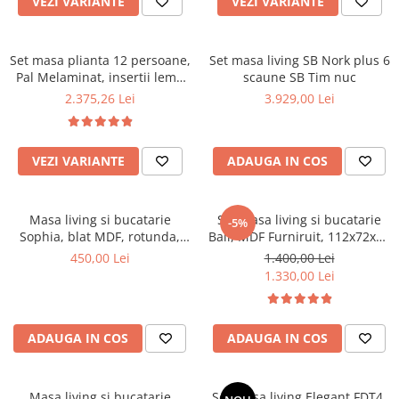
VEZI VARIANTE
VEZI VARIANTE
Top saltele 5 cm
Scaune manager
Top saltele 10 cm
Mobilier bucatarie
Top saltele memory 5 cm
Set masa plianta 12 persoane,
Set masa living SB Nork plus 6
Mese bucatarie
Top saltele MemoHR 6.5 cm
Pal Melaminat, insertii lemn
scaune SB Tim nuc
Scaune pentru bucatarie
masiv, 274x75x78 cm si 6
Saltele ieftine
2.375,26 Lei
3.929,00 Lei
scaune pliante, tapiterie piele
Mobila bucatarie
Saltele cu plasa de arcuri
ecologica, nuc
Seturi mese si scaune bucatarie
Saltele cu spuma
Mobilier hol
VEZI VARIANTE
ADAUGA IN COS
Mobila hol
Suporturi si rafturi pantofi
Masa living si bucatarie
Set masa living si bucatarie
-5%
Portmantouri
Sophia, blat MDF, rotunda,
Bali, MDF Furniruit, 112x72x74
structura lemn masiv, 4
cm si 4 scaune Vienna, lemn
Pantofare
450,00 Lei
1.400,00 Lei
persoane, 90x74 cm, alb
masiv, tapiterie stofa, 100 kg,
1.330,00 Lei
Seturi mobilier hol
nuc
Stender haine
Suport pentru umerase
ADAUGA IN COS
ADAUGA IN COS
Etajere
Cuiere
Mobilier gradinita
Masa living si bucatarie
Set masa living Elegant FDT4,