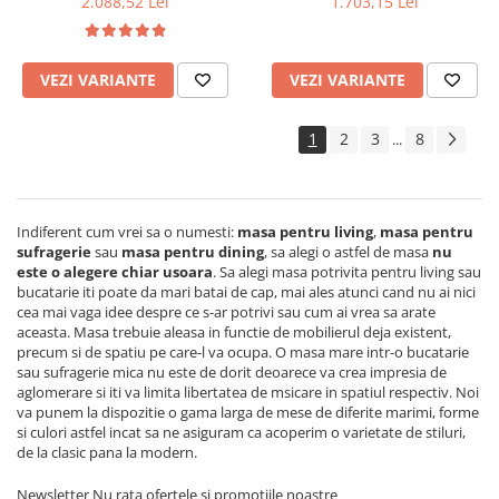
2.088,52 Lei
1.703,15 Lei
lemn masiv, cu role,
masiv, colturi rotunjite,
160x96x80 cm si 6 scaune
120x74x75 cm si 6 scaune
pliante, tapitate, piele
pliante, tapitate, piele
VEZI VARIANTE
VEZI VARIANTE
ecologica, fag
ecologica, fag
1
2
3
8
...
Indiferent cum vrei sa o numesti:
masa pentru living
,
masa pentru
sufragerie
sau
masa pentru dining
, sa alegi o astfel de masa
nu
este o alegere chiar usoara
.
Sa alegi masa potrivita pentru living sau
bucatarie iti poate da mari batai de cap, mai ales atunci cand nu ai nici
cea mai vaga idee despre ce s-ar potrivi sau cum ai vrea sa arate
aceasta. Masa trebuie aleasa in functie de mobilierul deja existent,
precum si de spatiu pe care-l va ocupa. O masa mare intr-o bucatarie
sau sufragerie mica nu este de dorit deoarece va crea impresia de
aglomerare si iti va limita libertatea de msicare in spatiul respectiv. Noi
va punem la dispozitie o gama larga de mese de diferite marimi, forme
si culori astfel incat sa ne asiguram ca acoperim o varietate de stiluri,
de la clasic pana la modern.
Newsletter
Nu rata ofertele si promotiile noastre