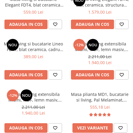
NOU
Elegant FDT4, blat ceramica,
blat ceramica, structura
Mese gradinita
cadru metalic, 6 persoane,
metalica, 140x80x75 cm,
559,00 Lei
1.579,00 Lei
Scaune gradinita
140x80x75 cm, alb/maro
alb/gri si 6 scaune Rizea
FDC4, tapiterie catifea, 90 kg,
Set mese si scaune gradinita
ADAUGA IN COS
ADAUGA IN COS
gri
Mobilier copii
Mobila camera copii
Masa living si bucatarie Lineo
Set masa living extensibila
NOU
-12%
NOU
Scaune birou pentru copii
FDT1, blat ceramica, cadru
Miami, MDF, lemn masiv,
metalic, 6 persoane,
120/150 x 80 x 73.8 cm si 6
Saltele patuturi copii
389,00 Lei
2.211,00 Lei
140x80x75 cm, alb/maro
scaune Vienna, tapitat stofa,
1.940,00 Lei
Paturi copii
94x49x40 cm, nuc/maro
Masa si scaune gradinita
ADAUGA IN COS
ADAUGA IN COS
Seturi comode living si dormitor
Set masa living extensibila
Masa plianta MD1, bucatarie
-12%
NOU
Miami, MDF, lemn masiv,
si living, Pal Melaminat,
120/150 x 80 x 73.8 cm si 6
colturi rotunjite, 6 persoane,
2.211,00 Lei
555,18 Lei
scaune Vienna, tapitat stofa,
160x80x75 cm, fag
1.940,00 Lei
94x49x40 cm, alb/gri
ADAUGA IN COS
VEZI VARIANTE