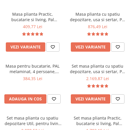
Masa plianta Practic,
Masa plianta cu spatiu
bucatarie si living, Pal
depozitare, usa si sertar, Pal
Melaminat, insertii lemn
Melaminat, structura lemn
409,77 Lei
876,49 Lei
masiv, 6 persoane, colturi
masiv, cu role, 8 persoane,
rotunjite, 120x74x75 cm,
160x96x80 cm, fag
stejar sonoma
VEZI VARIANTE
VEZI VARIANTE
Masa pentru bucatarie, PAL
Set masa plianta cu spatiu
melaminat, 4 persoane,
depozitare, usa si sertar, Pal
100x60x73 cm, stejar
Melaminat, 160x96x80 cm si 6
384,35 Lei
2.169,87 Lei
scaune pliante lemn, tapitate
cu piele ecologica, fag
ADAUGA IN COS
VEZI VARIANTE
Set masa plianta cu spatiu
Set masa plianta Practic,
depozitare Util, pentru living
bucatarie si living, Pal
si bucatarie, PAL, structura
Melaminat, insertii lemn