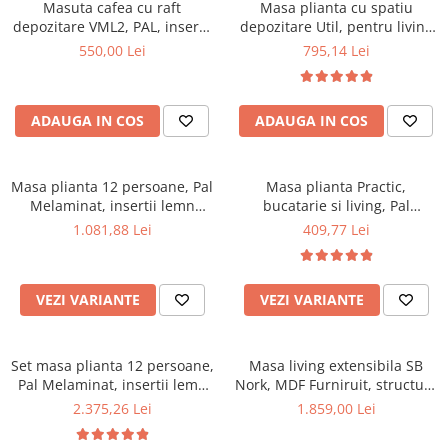
Scaune pliante
Saltele Pocket
Masuta cafea cu raft
Masa plianta cu spatiu
Noptiere
depozitare VML2, PAL, insertii
depozitare Util, pentru living
Scaune birou
Saltele cu arcuri impachetate
Paturi
MDF, 125x65x53 cm, Nuc
si bucatarie, PAL, structura
550,00 Lei
795,14 Lei
individual
Scaune profesionale
Seturi de pat si saltea
lemn masiv, cu role, 6
Saltele Memory Pocket
persoane, 160x96x80 cm, fag
Masute de toaleta
Scaune Lemn
Saltele Memory Foam
Mobilier living
ADAUGA IN COS
ADAUGA IN COS
Scaune birou copii
Saltele Memory Pocket
Scaune pentru living
Scaune resigilate
Saltele cu plasa arcuri
Seturi comode living si vitrine
Masa plianta 12 persoane, Pal
Scaune gradinita
Masa plianta Practic,
Saltele cu spuma
Mobila living
Melaminat, insertii lemn
bucatarie si living, Pal
Saltele cu spuma
Scaune conferinta
masiv, sistem cuplare blat,
Melaminat, insertii lemn
Comode living
1.081,88 Lei
409,77 Lei
274x75x78 cm, wenge
masiv, 6 persoane, colturi
Saltele cu spuma poliuretanica
Scaune terasa si outdoor
Set mese plus scaune
rotunjite, 120x74x75 cm,
Saltele Latex
Mobilier birou
wenge
VEZI VARIANTE
VEZI VARIANTE
Saltele Memory
Scaune ergonomice
Saltele 140x200
Etajere Birou
Saltele 160x200
Dulap birou
Set masa plianta 12 persoane,
Masa living extensibila SB
Pal Melaminat, insertii lemn
Nork, MDF Furniruit, structura
Birouri
Saltele 180x200
masiv, 274x75x78 cm si 6
lemn masiv, 8 persoane, 198-
2.375,26 Lei
1.859,00 Lei
Scaune pentru birou
Top saltele
scaune pliante, tapiterie piele
160x90x74 cm, nuc
Scaune pentru vizitatori
ecologica, nuc