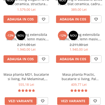
NOU
NOU
blat ceramica, structura
FDT1, blat ceramica, cadru
Mese gradinita
metalica, 140x80x75 cm,
metalic, 6 persoane,
1.579,00 Lei
389,00 Lei
Scaune gradinita
alb/gri si 6 scaune Rizea
140x80x75 cm, alb/maro
FDC4, tapiterie catifea, 90 kg,
Set mese si scaune gradinita
ADAUGA IN COS
ADAUGA IN COS
gri
Mobilier copii
Mobila camera copii
Set masa living extensibila
Set masa living extensibila
-12%
NOU
-12%
NOU
Scaune birou pentru copii
Miami, MDF, lemn masiv,
Miami, MDF, lemn masiv,
120/150 x 80 x 73.8 cm si 6
120/150 x 80 x 73.8 cm si 6
Saltele patuturi copii
2.211,00 Lei
2.211,00 Lei
scaune Vienna, tapitat stofa,
scaune Vienna, tapitat stofa,
1.940,00 Lei
1.940,00 Lei
Paturi copii
94x49x40 cm, nuc/maro
94x49x40 cm, alb/gri
Masa si scaune gradinita
ADAUGA IN COS
ADAUGA IN COS
Seturi comode living si dormitor
Masa plianta MD1, bucatarie
Masa plianta Practic,
si living, Pal Melaminat,
bucatarie si living, Pal
colturi rotunjite, 6 persoane,
Melaminat, insertii lemn
555,18 Lei
409,77 Lei
160x80x75 cm, fag
masiv, 6 persoane, colturi
rotunjite, 120x74x75 cm,
stejar sonoma
VEZI VARIANTE
VEZI VARIANTE