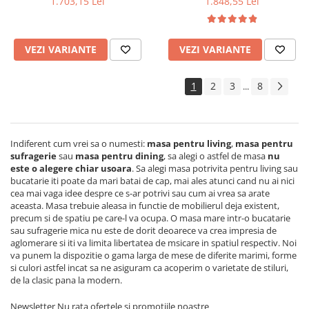
1.703,15 Lei
1.848,55 Lei
masiv, colturi rotunjite,
persoane, 160x80x75 cm si 6
120x74x75 cm si 6 scaune
scaune pliante lemn, tapitate
pliante, tapitate, piele
cu piele ecologica, fag
VEZI VARIANTE
VEZI VARIANTE
ecologica, fag
1
2
3
8
...
Indiferent cum vrei sa o numesti:
masa pentru living
,
masa pentru
sufragerie
sau
masa pentru dining
, sa alegi o astfel de masa
nu
este o alegere chiar usoara
.
Sa alegi masa potrivita pentru living sau
bucatarie iti poate da mari batai de cap, mai ales atunci cand nu ai nici
cea mai vaga idee despre ce s-ar potrivi sau cum ai vrea sa arate
aceasta. Masa trebuie aleasa in functie de mobilierul deja existent,
precum si de spatiu pe care-l va ocupa. O masa mare intr-o bucatarie
sau sufragerie mica nu este de dorit deoarece va crea impresia de
aglomerare si iti va limita libertatea de msicare in spatiul respectiv. Noi
va punem la dispozitie o gama larga de mese de diferite marimi, forme
si culori astfel incat sa ne asiguram ca acoperim o varietate de stiluri,
de la clasic pana la modern.
Newsletter
Nu rata ofertele si promotiile noastre