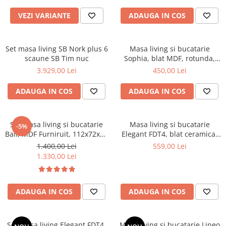
Top saltele 5 cm
Scaune manager
Top saltele 10 cm
VEZI VARIANTE
ADAUGA IN COS
Mobilier bucatarie
Top saltele memory 5 cm
Mese bucatarie
Top saltele MemoHR 6.5 cm
Set masa living SB Nork plus 6
Masa living si bucatarie
Scaune pentru bucatarie
Saltele ieftine
scaune SB Tim nuc
Sophia, blat MDF, rotunda,
Mobila bucatarie
structura lemn masiv, 4
Saltele cu plasa de arcuri
3.929,00 Lei
450,00 Lei
Seturi mese si scaune bucatarie
persoane, 90x74 cm, alb
Saltele cu spuma
Mobilier hol
ADAUGA IN COS
ADAUGA IN COS
Mobila hol
Suporturi si rafturi pantofi
Set masa living si bucatarie
Masa living si bucatarie
-5%
Portmantouri
Bali, MDF Furniruit, 112x72x74
Elegant FDT4, blat ceramica,
cm si 4 scaune Vienna, lemn
cadru metalic, 6 persoane,
Pantofare
1.400,00 Lei
559,00 Lei
masiv, tapiterie stofa, 100 kg,
140x80x75 cm, alb/maro
1.330,00 Lei
Seturi mobilier hol
nuc
Stender haine
Suport pentru umerase
ADAUGA IN COS
ADAUGA IN COS
Etajere
Cuiere
Mobilier gradinita
Set masa living Elegant FDT4,
Masa living si bucatarie Lineo