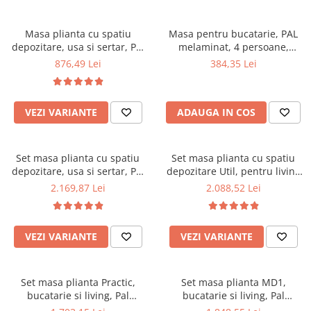
Masa plianta cu spatiu
Masa pentru bucatarie, PAL
depozitare, usa si sertar, Pal
melaminat, 4 persoane,
Melaminat, structura lemn
100x60x73 cm, stejar
876,49 Lei
384,35 Lei
masiv, cu role, 8 persoane,
160x96x80 cm, fag
VEZI VARIANTE
ADAUGA IN COS
Set masa plianta cu spatiu
Set masa plianta cu spatiu
depozitare, usa si sertar, Pal
depozitare Util, pentru living
Melaminat, 160x96x80 cm si 6
si bucatarie, PAL, structura
2.169,87 Lei
2.088,52 Lei
scaune pliante lemn, tapitate
lemn masiv, cu role,
cu piele ecologica, fag
160x96x80 cm si 6 scaune
pliante, tapitate, piele
VEZI VARIANTE
VEZI VARIANTE
ecologica, fag
Set masa plianta Practic,
Set masa plianta MD1,
bucatarie si living, Pal
bucatarie si living, Pal
Melaminat, insertii lemn
Melaminat, colturi rotunjite, 6