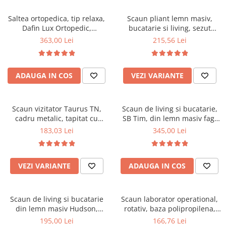
Scaune pliante
Saltele Pocket
Noptiere
Scaune birou
Saltele cu arcuri impachetate
Saltea ortopedica, tip relaxa,
Scaun pliant lemn masiv,
Paturi
Dafin Lux Ortopedic,
bucatarie si living, sezut
individual
Scaune profesionale
Seturi de pat si saltea
90x200x21cm, fermitate
tapitat cu piele ecologica, 100
363,00 Lei
215,56 Lei
Saltele Memory Pocket
Masute de toaleta
Scaune Lemn
medie, cu plasa de arcuri tip
kg, cires
Saltele Memory Foam
Bonell, fata vara-iarna, sistem
Mobilier living
Scaune birou copii
de aerisire cu butoni, Salt
Saltele Memory Pocket
Scaune pentru living
ADAUGA IN COS
VEZI VARIANTE
Confort
Scaune resigilate
Saltele cu plasa arcuri
Seturi comode living si vitrine
Scaune gradinita
Saltele cu spuma
Mobila living
Scaun vizitator Taurus TN,
Scaun de living si bucatarie,
Saltele cu spuma
Scaune conferinta
Comode living
cadru metalic, tapitat cu
SB Tim, din lemn masiv fag,
Saltele cu spuma poliuretanica
Scaune terasa si outdoor
Set mese plus scaune
stofa, stivuibil, 120 kg, negru
tapiterie stofa, lacuit, 120 kg,
183,03 Lei
345,00 Lei
96x43x40 cm, Alb/Rosu
Saltele Latex
Mobilier birou
Saltele Memory
Scaune ergonomice
Saltele 140x200
VEZI VARIANTE
ADAUGA IN COS
Etajere Birou
Saltele 160x200
Dulap birou
Birouri
Saltele 180x200
Scaun de living si bucatarie
Scaun laborator operational,
Scaune pentru birou
din lemn masiv Hudson,
rotativ, baza polipropilena,
Top saltele
tapiterie stofa,100 kg,
piele ecologica, inaltime
195,00 Lei
166,76 Lei
Scaune pentru vizitatori