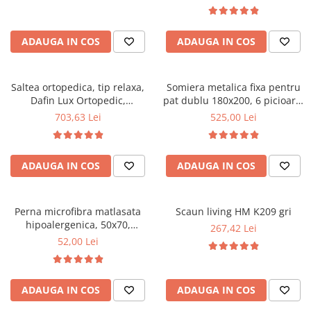
Top saltele 5 cm
94x50x42 cm, nuc/maro
ajustabila, 100 kg, negru
Scaune manager
Top saltele 10 cm
Mobilier bucatarie
Top saltele memory 5 cm
ADAUGA IN COS
ADAUGA IN COS
Mese bucatarie
Top saltele MemoHR 6.5 cm
Scaune pentru bucatarie
Saltele ieftine
Mobila bucatarie
Saltea ortopedica, tip relaxa,
Somiera metalica fixa pentru
Saltele cu plasa de arcuri
Dafin Lux Ortopedic,
pat dublu 180x200, 6 picioare,
Seturi mese si scaune bucatarie
Saltele cu spuma
160x200x21cm, fermitate
32 lamele lemn fag, benzi
703,63 Lei
525,00 Lei
Mobilier hol
medie, cu plasa de arcuri tip
textile, suport saltea ferm,
Bonell, fata vara-iarna, sistem
negru
Mobila hol
de aerisire cu butoni, Salt
Suporturi si rafturi pantofi
ADAUGA IN COS
ADAUGA IN COS
Confort
Portmantouri
Pantofare
Perna microfibra matlasata
Scaun living HM K209 gri
Seturi mobilier hol
hipoalergenica, 50x70,
267,42 Lei
Stender haine
umplutura bilute siliconizate,
52,00 Lei
lavabila la 95°C, alb
Suport pentru umerase
Etajere
Cuiere
ADAUGA IN COS
ADAUGA IN COS
Mobilier gradinita