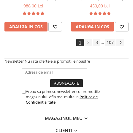
Milano, 140x200x24cm, cu
100x200x20cm, fermitate
986,00 Lei
450,00 Lei
fermitate medie spre soft,
medie, plasa arcuri tip Bonell,
sistem de aerisire perimetral,
fata vara-iarna, sistem
Saltex
aerisire cu butoni, Saltex
ADAUGA IN COS
ADAUGA IN COS
1
2
3
107
...
Newsletter
Nu rata ofertele si promotiile noastre
Vreau sa primesc newsletter cu promotiile
magazinului. Afla mai multe in
Politica de
Confidentialitate
MAGAZINUL MEU
CLIENTI