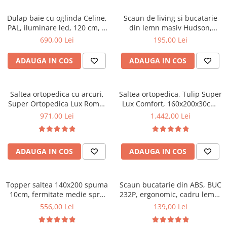
Mese gradinita
Dulap baie cu oglinda Celine,
Scaun de living si bucatarie
Scaune gradinita
PAL, iluminare led, 120 cm, 3
din lemn masiv Hudson,
usi, 3 rafturi, soft close, alb
tapiterie stofa,100 kg,
Set mese si scaune gradinita
690,00 Lei
195,00 Lei
94x50x42 cm, alb/gri
Mobilier copii
ADAUGA IN COS
ADAUGA IN COS
Mobila camera copii
Scaune birou pentru copii
Saltea ortopedica cu arcuri,
Saltea ortopedica, Tulip Super
Saltele patuturi copii
Super Ortopedica Lux Roma,
Lux Comfort, 160x200x30cm,
Paturi copii
160x200x23cm, fermitate tare,
fermitate tare, cu plasa de
971,00 Lei
1.442,00 Lei
Masa si scaune gradinita
plasa arcuri tip Bonell, fata
arcuri tip Bonell, sistem de
vara-iarna, sistem aerisire
aerisire banda Spaceair,
Seturi comode living si dormitor
perimetral, Saltex
Saltsib
ADAUGA IN COS
ADAUGA IN COS
Topper saltea 140x200 spuma
Scaun bucatarie din ABS, BUC
10cm, fermitate medie spre
232P, ergonomic, cadru lemn,
tare, spuma poliuretanica,
100 kg
556,00 Lei
139,00 Lei
husa fixa matlasata,
microfibra, Saltsib