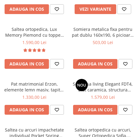
ADAUGA IN COS
VEZI VARIANTE
Saltea ortopedica, Lux
Somiera metalica fixa pentru
Memory Piemond cu topper,
pat dublu 160x190, 6 picioare,
160x200x32cm, fermitate tare,
30 lamele lemn fag, benzi
1.590,00 Lei
503,00 Lei
cu plasa arcuri, memory foam
textile, suport saltea ferm,
2,5 cm, husa matlasata,
negru
sistem de aerisire perimetral,
ADAUGA IN COS
ADAUGA IN COS
greutate maxima sustinuta
120 kg/utilizator, Saltex
Pat matrimonial Erzon,
Set masa living Elegant FDT4,
NOU
elemente lemn masiv, tapitat
blat caramica, structura
cu stofa, cu somiera,140x200
metalica, 140x80x75 cm,
1.330,00 Lei
1.579,00 Lei
cm, gri
alb/maro si 6 scaune Doina
FDC2, tapiterie catifea, 90 kg,
ADAUGA IN COS
ADAUGA IN COS
bej
Saltea cu arcuri impachetate
Saltea ortopedica cu arcuri,
individual Pocket Spring
Super Ortopedica Sofia,