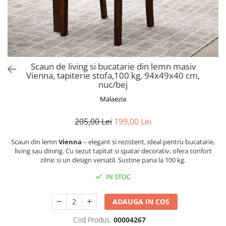
Scaune pliante
Saltele Pocket
Noptiere
Scaune birou
Saltele cu arcuri impachetate
Paturi
individual
Scaune profesionale
Seturi de pat si saltea
Saltele Memory Pocket
Masute de toaleta
Scaune Lemn
Saltele Memory Foam
Mobilier living
Scaune birou copii
Scaun de living si bucatarie din lemn masiv
Saltele Memory Pocket
Scaune pentru living
Vienna, tapiterie stofa,100 kg, 94x49x40 cm,
Scaune resigilate
Saltele cu plasa arcuri
nuc/bej
Seturi comode living si vitrine
Scaune gradinita
Saltele cu spuma
Malaezia
Mobila living
Saltele cu spuma
Scaune conferinta
Comode living
205,00 Lei
199,00 Lei
Saltele cu spuma poliuretanica
Scaune terasa si outdoor
Set mese plus scaune
Saltele Latex
Mobilier birou
Scaun din lemn
Vienna
– elegant si rezistent, ideal pentru bucatarie,
living sau dining. Cu sezut tapitat si spatar decorativ, ofera confort
Saltele Memory
Scaune ergonomice
zilnic si un design versatil. Sustine pana la 100 kg.
Saltele 140x200
Etajere Birou
IN STOC
Saltele 160x200
Dulap birou
Birouri
Saltele 180x200
ADAUGA IN COS
Scaune pentru birou
Top saltele
Cod Produs:
00004267
Scaune pentru vizitatori