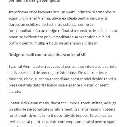
premium si design atemporal
Mese gradinita
Transforma orice incapere intr-un spatiu primitor si armonios cu
Scaune gradinita
scaunul din lemn Vienna, alegerea ideala pentru cei care isi
Set mese si scaune gradinita
doresc un echilibru perfect intre estetica, confort si
Mobilier copii
functionalitate. Cu un design rafinat si o constructie solida, acest
scaun se evidentiaza prin versatilitatea sa exceptionala, fiind
Mobila camera copii
potrivit pentru multiple tipuri de amenajari si utilizari.
Scaune birou pentru copii
Saltele patuturi copii
Design versatil care se adapteaza oricarui stil
Paturi copii
Scaunul Vienna este creat special pentru a se integra cu usurinta
Masa si scaune gradinita
in diverse stiluri de amenajare interioara. Fie ca ai un decor
Seturi comode living si dormitor
modern, clasic, rustic sau scandinav, acest model devine rapid o
piesa centrala datorita liniilor sale elegante si detaliilor atent
lucrate.
Spatarul din lemn masiv, decorat cu model romb stilizat, adauga
un plus de personalitate si rafinament, transformand un obiect
functional intr-un element decorativ de impact. Este alegerea
perfecta atat pentru locuinte contemporane, cat si pentru spatii