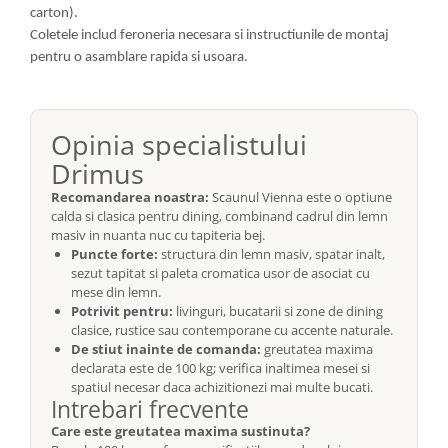
carton).
Coletele includ feroneria necesara si instructiunile de montaj
pentru o asamblare rapida si usoara.
Opinia specialistului
Drimus
Recomandarea noastra:
Scaunul Vienna este o optiune
calda si clasica pentru dining, combinand cadrul din lemn
masiv in nuanta nuc cu tapiteria bej.
Puncte forte:
structura din lemn masiv, spatar inalt,
sezut tapitat si paleta cromatica usor de asociat cu
mese din lemn.
Potrivit pentru:
livinguri, bucatarii si zone de dining
clasice, rustice sau contemporane cu accente naturale.
De stiut inainte de comanda:
greutatea maxima
declarata este de 100 kg; verifica inaltimea mesei si
spatiul necesar daca achizitionezi mai multe bucati.
Intrebari frecvente
Care este greutatea maxima sustinuta?