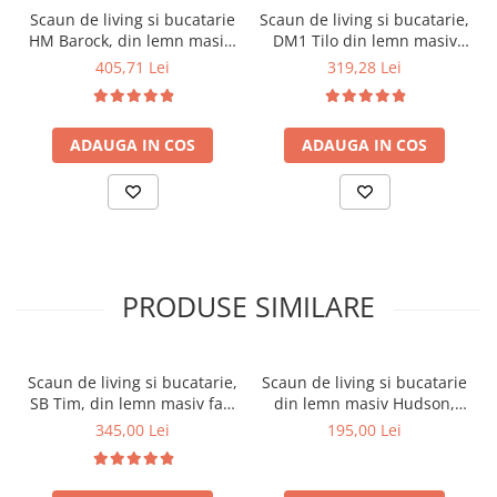
Scaun de living si bucatarie
Scaun de living si bucatarie,
HM Barock, din lemn masiv,
DM1 Tilo din lemn masiv
ergonomic, tapitat cu stofa,
fag, tapiterie stofa, 120 kg,
405,71 Lei
319,28 Lei
100 Kg, 93x45x51 cm,
96x43x40 cm, Nuc
Alb/Gri
ADAUGA IN COS
ADAUGA IN COS
PRODUSE SIMILARE
Scaun de living si bucatarie,
Scaun de living si bucatarie
SB Tim, din lemn masiv fag,
din lemn masiv Hudson,
tapiterie stofa, lacuit, 120
tapiterie stofa,100 kg,
345,00 Lei
195,00 Lei
kg, 96x43x40 cm, Alb/Rosu
94x50x42 cm, nuc/maro