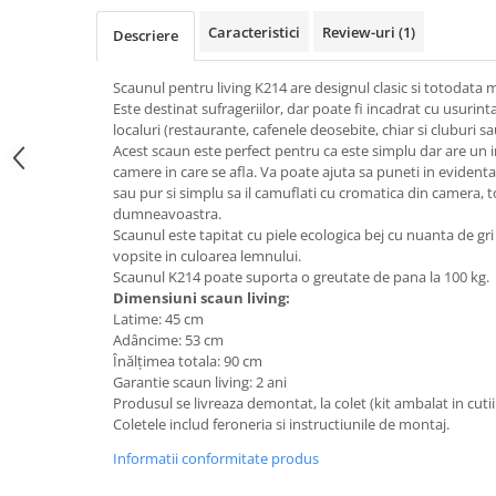
Top saltele 5 cm
Scaune manager
Top saltele 10 cm
Caracteristici
Review-uri
(1)
Descriere
Mobilier bucatarie
Top saltele memory 5 cm
Mese bucatarie
Scaunul pentru living K214 are designul clasic si totodata
Top saltele MemoHR 6.5 cm
Este destinat sufrageriilor, dar poate fi incadrat cu usurinta
Scaune pentru bucatarie
Saltele ieftine
localuri (restaurante, cafenele deosebite, chiar si cluburi sa
Mobila bucatarie
Acest scaun este perfect pentru ca este simplu dar are un 
Saltele cu plasa de arcuri
Seturi mese si scaune bucatarie
camere in care se afla. Va poate ajuta sa puneti in evidenta
Saltele cu spuma
sau pur si simplu sa il camuflati cu cromatica din camera, t
Mobilier hol
dumneavoastra.
Mobila hol
Scaunul este tapitat cu piele ecologica bej cu nuanta de gri
vopsite in culoarea lemnului.
Suporturi si rafturi pantofi
Scaunul K214 poate suporta o greutate de pana la 100 kg.
Portmantouri
Dimensiuni scaun living:
Pantofare
Latime: 45 cm
Adâncime: 53 cm
Seturi mobilier hol
Înălţimea totala: 90 cm
Stender haine
Garantie scaun living: 2 ani
Suport pentru umerase
Produsul se livreaza demontat, la colet (kit ambalat in cutii
Coletele includ feroneria si instructiunile de montaj.
Etajere
Informatii conformitate produs
Cuiere
Mobilier gradinita