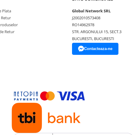
 Plata
Global Network SRL
e Retur
J2002010573408
Produselor
RO14962978
de Retur
STR. ARGONULUI 15, SECT.3
BUCURESTI, BUCURESTI
Contacteaza-ne