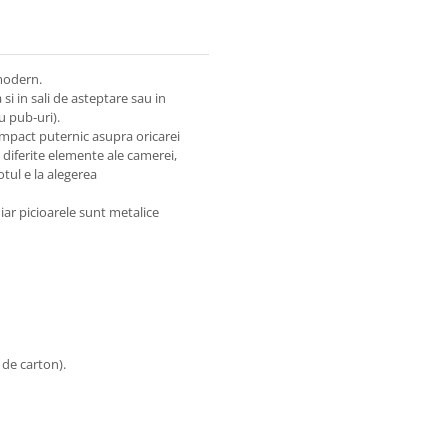
 modern.
 si in sali de asteptare sau in
u pub-uri).
impact puternic asupra oricarei
 diferite elemente ale camerei,
otul e la alegerea
 iar picioarele sunt metalice
 de carton).