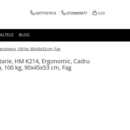
0377101513
0729005977
0,00
ALTELE
BLOG
 ecologica, 100 kg, 90x45x53 cm, Fag
atarie, HM K214, Ergonomic, Cadru
ca, 100 kg, 90x45x53 cm, Fag