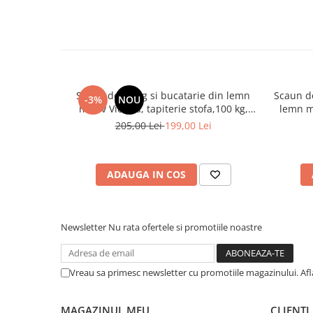
Mese gradinita
Scaune gradinita
Set mese si scaune gradinita
Mobilier copii
Mobila camera copii
Scaun de living si bucatarie din lemn
Scaun de
-3%
NOU
masiv Vienna, tapiterie stofa,100 kg,
lemn ma
Scaune birou pentru copii
94x49x40 cm, nuc/bej
120
205,00 Lei
199,00 Lei
Saltele patuturi copii
Paturi copii
Masa si scaune gradinita
ADAUGA IN COS
Seturi comode living si dormitor
Newsletter
Nu rata ofertele si promotiile noastre
Vreau sa primesc newsletter cu promotiile magazinului. Af
MAGAZINUL MEU
CLIENTI