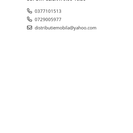
0377101513
0729005977
distributiemobila@yahoo.com