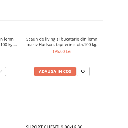
din lemn
Scaun de living si bucatarie din lemn
Scaun 
,100 kg,
masiv Hudson, tapiterie stofa,100 kg,
poliprop
o
94x50x42 cm, alb/gri
baza lem
195,00 Lei
e
ADAUGA IN COS
AD
SUPORT CLIENTI
9.00-16.30