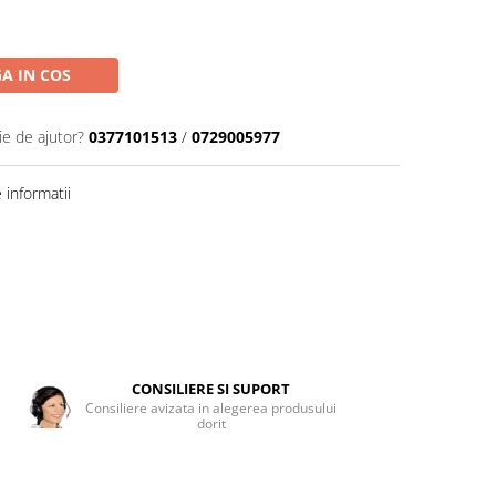
A IN COS
ie de ajutor?
0377101513
/
0729005977
informatii
CONSILIERE SI SUPORT
Consiliere avizata in alegerea produsului
dorit