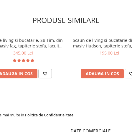
PRODUSE SIMILARE
 living si bucatarie, SB Tim, din
Scaun de living si bucatarie 
siv fag, tapiterie stofa, lacuit,
masiv Hudson, tapiterie stofa
 kg, 96x43x40 cm, Alb/Rosu
94x50x42 cm, nuc/mar
345,00 Lei
195,00 Lei
ADAUGA IN COS
ADAUGA IN COS
la mai multe in
Politica de Confidentialitate
DATE COMERCIALE