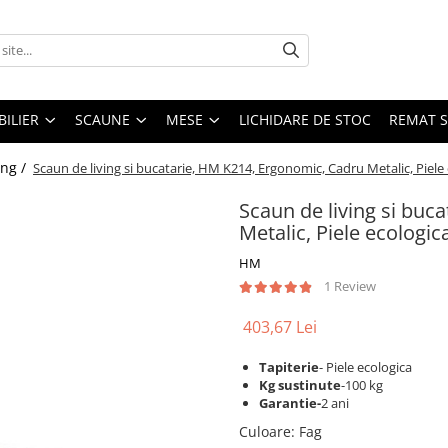
ILIER
SCAUNE
MESE
LICHIDARE DE STOC
REMAT S
ing /
Scaun de living si bucatarie, HM K214, Ergonomic, Cadru Metalic, Piele
Scaun de living si buc
Metalic, Piele ecologi
HM
1 Review
403,67 Lei
Tapiterie
- Piele ecologica
Kg sustinute
-100 kg
Garantie-
2 ani
Culoare
:
Fag