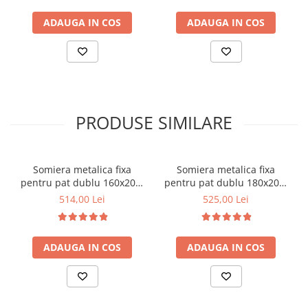
ADAUGA IN COS
ADAUGA IN COS
PRODUSE SIMILARE
Somiera metalica fixa
Somiera metalica fixa
pentru pat dublu 160x200,
pentru pat dublu 180x200,
6 picioare, 32 lamele lemn
6 picioare, 32 lamele lemn
514,00 Lei
525,00 Lei
fag, benzi textile, suport
fag, benzi textile, suport
saltea ferm, negru
saltea ferm, negru
ADAUGA IN COS
ADAUGA IN COS