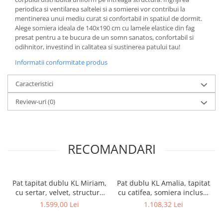
periodica si ventilarea saltelei si a somierei vor contribui la
mentinerea unui mediu curat si confortabil in spatiul de dormit.
Alege somiera ideala de 140x190 cm cu lamele elastice din fag
presat pentru a te bucura de un somn sanatos, confortabil si
odihnitor, investind in calitatea si sustinerea patului tau!
Informatii conformitate produs
Caracteristici
Review-uri
(0)
RECOMANDARI
Pat tapitat dublu KL Miriam,
Pat dublu KL Amalia, tapitat
cu sertar, velvet, structura
cu catifea, somiera inclusa,
lemn masiv, 140x200 cm,
structura lemn masiv,
1.599,00 Lei
1.108,32 Lei
gri
160x200 cm, gri