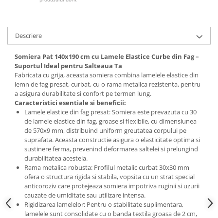
Mese gradinita
Scaune gradinita
Descriere
Set mese si scaune gradinita
Mobilier copii
Somiera Pat 140x190 cm cu Lamele Elastice Curbe din Fag –
Mobila camera copii
Suportul Ideal pentru Salteaua Ta
Fabricata cu grija, aceasta somiera combina lamelele elastice din
Scaune birou pentru copii
lemn de fag presat, curbat, cu o rama metalica rezistenta, pentru
Saltele patuturi copii
a asigura durabilitate si confort pe termen lung.
Caracteristici esentiale si beneficii:
Paturi copii
Lamele elastice din fag presat: Somiera este prevazuta cu 30
Masa si scaune gradinita
de lamele elastice din fag, groase si flexibile, cu dimensiunea
Seturi comode living si dormitor
de 570x9 mm, distribuind uniform greutatea corpului pe
suprafata. Aceasta constructie asigura o elasticitate optima si
sustinere ferma, prevenind deformarea saltelei si prelungind
durabilitatea acesteia.
Rama metalica robusta: Profilul metalic curbat 30x30 mm
ofera o structura rigida si stabila, vopsita cu un strat special
anticoroziv care protejeaza somiera impotriva ruginii si uzurii
cauzate de umiditate sau utilizare intensa.
Rigidizarea lamelelor: Pentru o stabilitate suplimentara,
lamelele sunt consolidate cu o banda textila groasa de 2 cm,