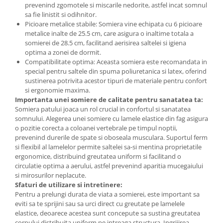
prevenind zgomotele si miscarile nedorite, astfel incat somnul
sa fie linistit si odihnitor.
Picioare metalice stabile: Somiera vine echipata cu 6 picioare
metalice inalte de 25.5 cm, care asigura o inaltime totala a
somierei de 28.5 cm, facilitand aerisirea saltelei si igiena
optima a zonei de dormit.
Compatibilitate optima: Aceasta somiera este recomandata in
special pentru saltele din spuma poliuretanica si latex, oferind
sustinerea potrivita acestor tipuri de materiale pentru confort
si ergonomie maxima.
Importanta unei somiere de calitate pentru sanatatea ta:
Somiera patului joaca un rol crucial in confortul si sanatatea
somnului. Alegerea unei somiere cu lamele elastice din fag asigura
o pozitie corecta a coloanei vertebrale pe timpul noptii,
prevenind durerile de spate si oboseala musculara. Suportul ferm
si flexibil al lamelelor permite saltelei sa-si mentina proprietatile
ergonomice, distribuind greutatea uniform si facilitand o
circulatie optima a aerului, astfel prevenind aparitia mucegaiului
si mirosurilor neplacute.
Sfaturi de utilizare si intretinere:
Pentru a prelungi durata de viata a somierei, este important sa
eviti sa te sprijini sau sa urci direct cu greutate pe lamelele
elastice, deoarece acestea sunt concepute sa sustina greutatea
corpului distribuita uniform pe intreaga structura. Ingrijirea