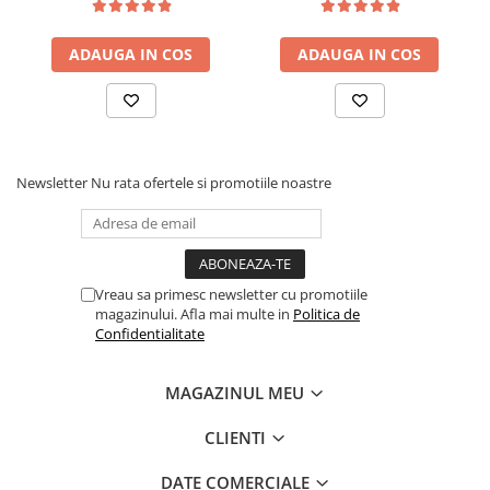
tip Bonell, fata vara-iarna,
saltea ferm, negru
sistem de aerisire cu
ADAUGA IN COS
ADAUGA IN COS
butoni, Salt Confort
Newsletter
Nu rata ofertele si promotiile noastre
Vreau sa primesc newsletter cu promotiile
magazinului. Afla mai multe in
Politica de
Confidentialitate
MAGAZINUL MEU
CLIENTI
DATE COMERCIALE