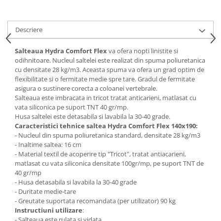
Mese gradinita
Scaune gradinita
Descriere
Set mese si scaune gradinita
Mobilier copii
Salteaua Hydra Comfort Flex
va ofera nopti linistite si
odihnitoare. Nucleul saltelei este realizat din spuma poliuretanica
Mobila camera copii
cu densitate 28 kg/m3. Aceasta spuma va ofera un grad optim de
Scaune birou pentru copii
flexibilitate si o fermitate medie spre tare. Gradul de fermitate
asigura o sustinere corecta a coloanei vertebrale.
Saltele patuturi copii
Salteaua este imbracata in tricot tratat anticarieni, matlasat cu
Paturi copii
vata siliconica pe suport TNT 40 gr/mp.
Husa saltelei este detasabila si lavabila la 30-40 grade.
Masa si scaune gradinita
Caracteristici tehnice saltea Hydra Comfort Flex 140x190:
Seturi comode living si dormitor
- Nucleul din spuma poliuretanica standard, densitate 28 kg/m3
- Inaltime saltea: 16 cm
- Material textil de acoperire tip "Tricot", tratat antiacarieni,
matlasat cu vata siliconica densitate 100gr/mp, pe suport TNT de
40 gr/mp
- Husa detasabila si lavabila la 30-40 grade
- Duritate medie-tare
- Greutate suportata recomandata (per utilizator) 90 kg
Instructiuni utilizare
:
- Salteaua este rulata si vidata.