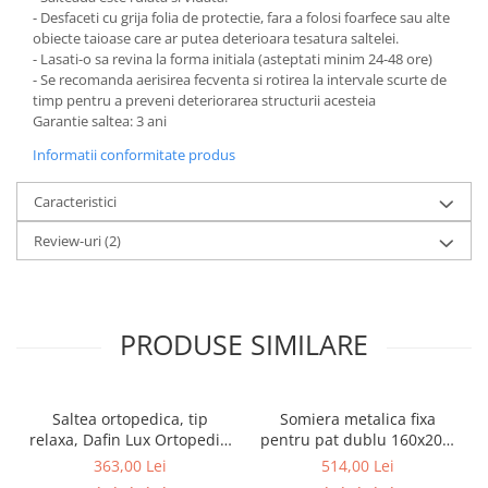
- Desfaceti cu grija folia de protectie, fara a folosi foarfece sau alte
obiecte taioase care ar putea deterioara tesatura saltelei.
- Lasati-o sa revina la forma initiala (asteptati minim 24-48 ore)
- Se recomanda aerisirea fecventa si rotirea la intervale scurte de
timp pentru a preveni deteriorarea structurii acesteia
Garantie saltea: 3 ani
Informatii conformitate produs
Caracteristici
Review-uri
(2)
PRODUSE SIMILARE
Saltea ortopedica, tip
Somiera metalica fixa
relaxa, Dafin Lux Ortopedic,
pentru pat dublu 160x200,
90x200x21cm, fermitate
6 picioare, 32 lamele lemn
363,00 Lei
514,00 Lei
medie, cu plasa de arcuri
fag, benzi textile, suport