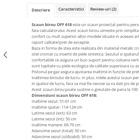
Top saltele 5 cm
Scaune manager
Top saltele 10 cm
Caracteristici
Review-uri
(2)
Descriere
Mobilier bucatarie
Top saltele memory 5 cm
Mese bucatarie
Scaun birou OFF 618
este un scaun proiectat pentru pers
Top saltele MemoHR 6.5 cm
fata calculatorului. Acest scaun birou uimeste prin simplitat
Scaune pentru bucatarie
Saltele ieftine
confort cu mult superior altor modele situate in aceeasi ar
Mobila bucatarie
raport calitate/pret de exceptie.
Saltele cu plasa de arcuri
Seturi mese si scaune bucatarie
Baza in forma de stea este realizata din material metalic cr
Saltele cu spuma
otel cromat cu insertii de piele sintetica. Sezutul si spatar
Mobilier hol
confortabile ce asigura un bun suport pentru coloana vert
Mobila hol
sunt tapitate cu piele ecologica de calitate superioara cu a
Pistonul pe gaz asigura ajustarea inaltimii in functie de pref
Suporturi si rafturi pantofi
inaltimea biroului de lucru. In plus, rolele acestui scaun p
Portmantouri
in spatiul de lucru, fara sa mai fie nevoie sa va dati jos de 
Pantofare
Acest
scaun birou
poate sustine o greutate de pana la 100 
Dimensiuni scaun birou OFF 618:
Seturi mobilier hol
Inaltime sezut: 51-61 cm
Stender haine
Inaltime spatar: 114-124 cm
Suport pentru umerase
Latime sezut (ext): 63 cm
Latime sezut (int): 50 cm
Etajere
Inaltime manere: 69-79 cm
Cuiere
Adancime sezut (total): 50 cm
Adancime sezut (utilizabil): 50 cm
Mobilier gradinita