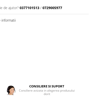
ie de ajutor?
0377101513
/
0729005977
informatii
CONSILIERE SI SUPORT
Consiliere avizata in alegerea produsului
dorit