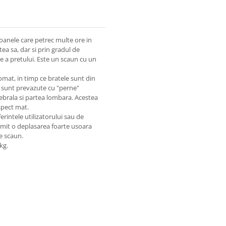
oanele care petrec multe ore in
ea sa, dar si prin gradul de
ie a pretului. Este un scaun cu un
omat, in timp ce bratele sunt din
ul sunt prevazute cu "perne"
ebrala si partea lombara. Acestea
spect mat.
erintele utilizatorului sau de
ermit o deplasarea foarte usoara
pe scaun.
kg.