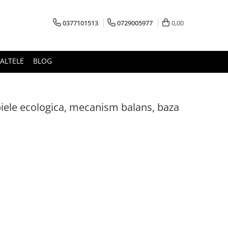
0377101513
0729005977
0,00
ALTELE
BLOG
piele ecologica, mecanism balans, baza