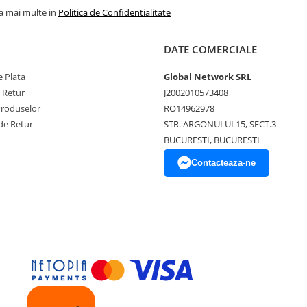
la mai multe in
Politica de Confidentialitate
DATE COMERCIALE
 Plata
Global Network SRL
e Retur
J2002010573408
Produselor
RO14962978
de Retur
STR. ARGONULUI 15, SECT.3
BUCURESTI, BUCURESTI
Contacteaza-ne