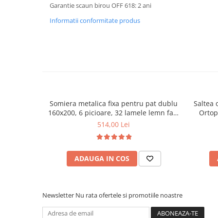
Garantie scaun birou OFF 618: 2 ani
Mese gradinita
Informatii conformitate produs
Scaune gradinita
Set mese si scaune gradinita
Mobilier copii
Mobila camera copii
Scaune birou pentru copii
Saltele patuturi copii
Paturi copii
Somiera metalica fixa pentru pat dublu
Saltea 
160x200, 6 picioare, 32 lamele lemn fag,
Ortop
Masa si scaune gradinita
benzi textile, suport saltea ferm, negru
medie, c
514,00 Lei
Seturi comode living si dormitor
vara-iar
ADAUGA IN COS
Newsletter
Nu rata ofertele si promotiile noastre