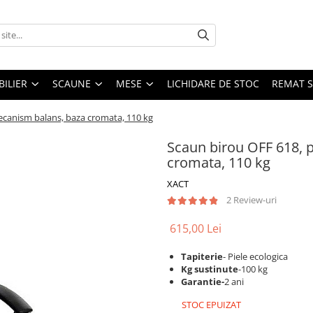
ILIER
SCAUNE
MESE
LICHIDARE DE STOC
REMAT S
mecanism balans, baza cromata, 110 kg
Scaun birou OFF 618, 
cromata, 110 kg
XACT
2 Review-uri
615,00 Lei
Tapiterie
- Piele ecologica
Kg sustinute
-100 kg
Garantie-
2 ani
STOC EPUIZAT