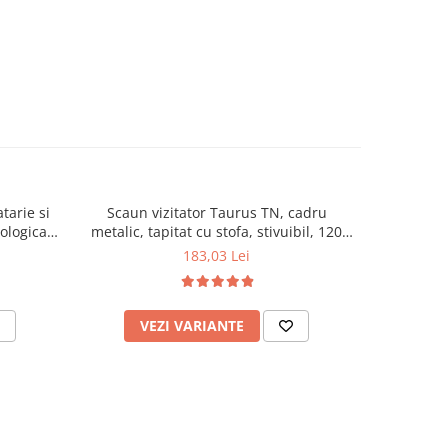
tarie si
Scaun vizitator Taurus TN, cadru
Scaun de li
cologica,
metalic, tapitat cu stofa, stivuibil, 120
lemn masiv
kg, negru
120 k
183,03 Lei
VEZI VARIANTE
AD