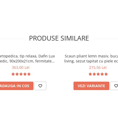
PRODUSE SIMILARE
ortopedica, tip relaxa, Dafin Lux
Scaun pliant lemn masiv, buca
edic, 90x200x21cm, fermitate
living, sezut tapitat cu piele e
u plasa de arcuri tip Bonell, fata
100 kg, cires
363,00 Lei
215,56 Lei
na, sistem de aerisire cu butoni,
Salt Confort
ADAUGA IN COS
VEZI VARIANTE