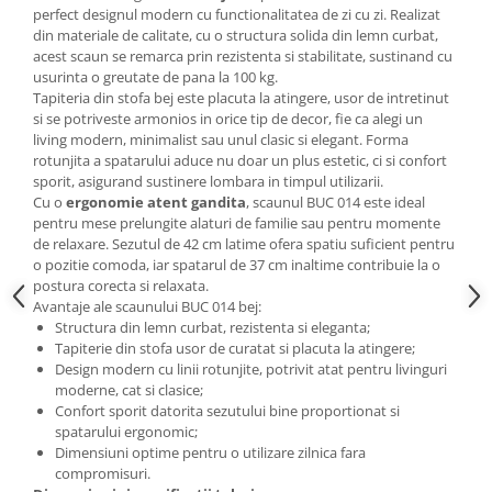
perfect designul modern cu functionalitatea de zi cu zi. Realizat
Mese gradinita
din materiale de calitate, cu o structura solida din lemn curbat,
Scaune gradinita
acest scaun se remarca prin rezistenta si stabilitate, sustinand cu
usurinta o greutate de pana la 100 kg.
Set mese si scaune gradinita
Tapiteria din stofa bej este placuta la atingere, usor de intretinut
Mobilier copii
si se potriveste armonios in orice tip de decor, fie ca alegi un
living modern, minimalist sau unul clasic si elegant. Forma
Mobila camera copii
rotunjita a spatarului aduce nu doar un plus estetic, ci si confort
Scaune birou pentru copii
sporit, asigurand sustinere lombara in timpul utilizarii.
Cu o
ergonomie atent gandita
, scaunul BUC 014 este ideal
Saltele patuturi copii
pentru mese prelungite alaturi de familie sau pentru momente
Paturi copii
de relaxare. Sezutul de 42 cm latime ofera spatiu suficient pentru
Masa si scaune gradinita
o pozitie comoda, iar spatarul de 37 cm inaltime contribuie la o
postura corecta si relaxata.
Seturi comode living si dormitor
Avantaje ale scaunului BUC 014 bej:
Structura din lemn curbat, rezistenta si eleganta;
Tapiterie din stofa usor de curatat si placuta la atingere;
Design modern cu linii rotunjite, potrivit atat pentru livinguri
moderne, cat si clasice;
Confort sporit datorita sezutului bine proportionat si
spatarului ergonomic;
Dimensiuni optime pentru o utilizare zilnica fara
compromisuri.