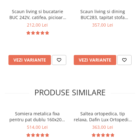
Scaun living si bucatarie
Scaun living si dining
BUC 242V, catifea, picioare
BUC283, tapitat stofa
lemn, solid, 110 kg
boucle, structura metalica,
212,00 Lei
357,00 Lei
modern,100 kg
VEZI VARIANTE
VEZI VARIANTE
PRODUSE SIMILARE
Somiera metalica fixa
Saltea ortopedica, tip
pentru pat dublu 160x200,
relaxa, Dafin Lux Ortopedic,
6 picioare, 32 lamele lemn
90x200x21cm, fermitate
514,00 Lei
363,00 Lei
fag, benzi textile, suport
medie, cu plasa de arcuri
saltea ferm, negru
tip Bonell, fata vara-iarna,