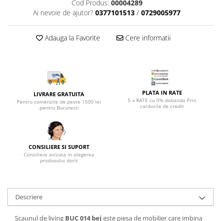
Top saltele 5 cm
Cod Produs:
00004289
Scaune manager
Ai nevoie de ajutor?
0377101513
/
0729005977
Top saltele 10 cm
Mobilier bucatarie
Top saltele memory 5 cm
Mese bucatarie
Adauga la Favorite
Cere informatii
Top saltele MemoHR 6.5 cm
Scaune pentru bucatarie
Saltele ieftine
Mobila bucatarie
Saltele cu plasa de arcuri
Seturi mese si scaune bucatarie
Saltele cu spuma
Mobilier hol
PLATA IN RATE
LIVRARE GRATUITA
5 x RATE cu 0% dobanda Prin
Mobila hol
Pentru comenzile de peste 1500 lei
cardurile de credit
pentru Bucuresti
Suporturi si rafturi pantofi
Portmantouri
Pantofare
CONSILIERE SI SUPORT
Seturi mobilier hol
Consiliere avizata in alegerea
produsului dorit
Stender haine
Suport pentru umerase
Etajere
Descriere
Cuiere
Mobilier gradinita
Scaunul de living
BUC 014 bej
este piesa de mobilier care imbina