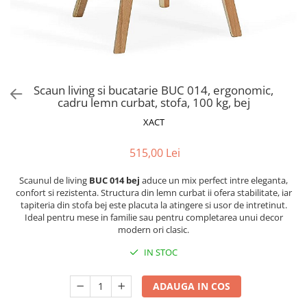
Scaune pliante
Saltele Pocket
Noptiere
Scaune birou
Saltele cu arcuri impachetate
Paturi
individual
Scaune profesionale
Seturi de pat si saltea
Saltele Memory Pocket
Masute de toaleta
Scaune Lemn
Saltele Memory Foam
Mobilier living
Scaune birou copii
Scaun living si bucatarie BUC 014, ergonomic,
Saltele Memory Pocket
Scaune pentru living
cadru lemn curbat, stofa, 100 kg, bej
Scaune resigilate
Saltele cu plasa arcuri
Seturi comode living si vitrine
XACT
Scaune gradinita
Saltele cu spuma
Mobila living
Saltele cu spuma
Scaune conferinta
515,00 Lei
Comode living
Saltele cu spuma poliuretanica
Scaune terasa si outdoor
Set mese plus scaune
Scaunul de living
BUC 014 bej
aduce un mix perfect intre eleganta,
Saltele Latex
Mobilier birou
confort si rezistenta. Structura din lemn curbat ii ofera stabilitate, iar
tapiteria din stofa bej este placuta la atingere si usor de intretinut.
Saltele Memory
Scaune ergonomice
Ideal pentru mese in familie sau pentru completarea unui decor
Saltele 140x200
Etajere Birou
modern ori clasic.
Saltele 160x200
Dulap birou
IN STOC
Birouri
Saltele 180x200
Scaune pentru birou
ADAUGA IN COS
Top saltele
Scaune pentru vizitatori