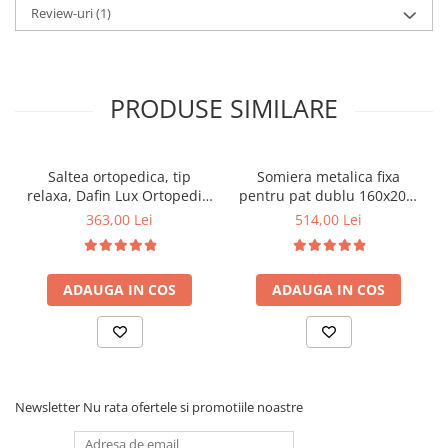
Review-uri
(1)
PRODUSE SIMILARE
Saltea ortopedica, tip
Somiera metalica fixa
relaxa, Dafin Lux Ortopedic,
pentru pat dublu 160x200,
90x200x21cm, fermitate
6 picioare, 32 lamele lemn
363,00 Lei
514,00 Lei
medie, cu plasa de arcuri
fag, benzi textile, suport
tip Bonell, fata vara-iarna,
saltea ferm, negru
sistem de aerisire cu
ADAUGA IN COS
ADAUGA IN COS
butoni, Salt Confort
Newsletter
Nu rata ofertele si promotiile noastre