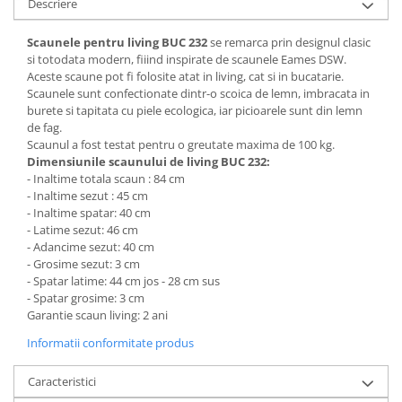
Descriere
Mese gradinita
Scaunele pentru living BUC 232
se remarca prin designul clasic
Scaune gradinita
si totodata modern, fiiind inspirate de scaunele Eames DSW.
Set mese si scaune gradinita
Aceste scaune pot fi folosite atat in living, cat si in bucatarie.
Mobilier copii
Scaunele sunt confectionate dintr-o scoica de lemn, imbracata in
burete si tapitata cu piele ecologica, iar picioarele sunt din lemn
Mobila camera copii
de fag.
Scaune birou pentru copii
Scaunul a fost testat pentru o greutate maxima de 100 kg.
Dimensiunile scaunului de living BUC 232:
Saltele patuturi copii
- Inaltime totala scaun : 84 cm
Paturi copii
- Inaltime sezut : 45 cm
- Inaltime spatar: 40 cm
Masa si scaune gradinita
- Latime sezut: 46 cm
Seturi comode living si dormitor
- Adancime sezut: 40 cm
- Grosime sezut: 3 cm
- Spatar latime: 44 cm jos - 28 cm sus
- Spatar grosime: 3 cm
Garantie scaun living: 2 ani
Informatii conformitate produs
Caracteristici