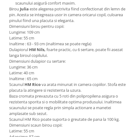
scaunului asigură confort maxim.
Birou
Julia
este alegerea potrivita fiind confectionat din lemn de
pin. Acesta se integreaza usor in camera oricarui copil, culoarea
pinului fiind una placuta si eleganta.
Dimensiuni birou pentru copii:
Lungime: 109 cm
Latime: 55 cm
Inaltime : 63 - 93 cm (inaltimea se poate regla)
Dulapiorul
HM Nils,
foarte practic, cu 6 sertare, poate fii asezat
langa biroul copilului.
Dimensiuni dulapior cu sertare:
Lungime: 36 cm
Latime: 40 cm
Inaltime : 65 cm
Scaunul
HM Rico
va arata minunat in camera copiilor. Stofa este
placuta la atingere si rezistenta la uzura.
Baza cromata prevazuta cu 5 roti din polipropilena asigura o
rezistenta sporita si o mobilitate optima produsului. Inaltimea
scaunului se poate regla prin simpla actionare a manetei
amplasate sub sezut.
Scaunul HM Rico poate suporta o greutate de pana la 100 kg.
Dimensiuni scaun birou copii:
Latime: 55 cm
Adancime: 57 cm