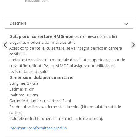
produsului dorit
Mese gradinita
Scaune gradinita
Descriere
Set mese si scaune gradinita
Mobilier copii
Dulapiorul cu sertare HM Simon
este o piesa de mobilier
Mobila camera copii
eleganta, moderna dar mai ales utila.
Acest corp pe rotile, cu sertare, se va integra perfect in camera
Scaune birou pentru copii
copilului.
Saltele patuturi copii
Cadrul este realizat din materiale de calitate superioara, usor de
Paturi copii
curatat/intretinut. PAL-ul si MDF-ul asigura durabilitatea si
rezistenta produsului.
Masa si scaune gradinita
Dimensiuni dulapior cu sertare
:
Seturi comode living si dormitor
Lungime: 37 cm
Latime: 41 cm
Inaltime : 63 cm
Garantie dulapior cu sertare: 2 ani
Produsul se livreaza demontat, la colet (kit ambalat in cutii de
carton).
Coletele includ feroneria si instructiunile de montaj.
Informatii conformitate produs