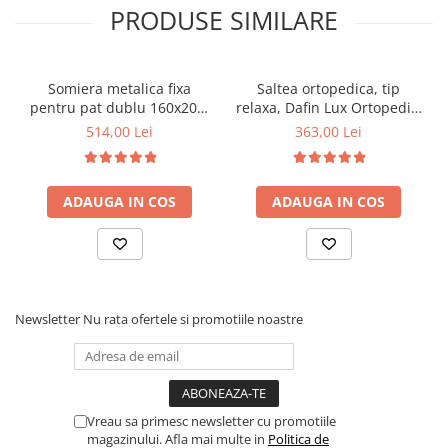
PRODUSE SIMILARE
Somiera metalica fixa
Saltea ortopedica, tip
pentru pat dublu 160x200,
relaxa, Dafin Lux Ortopedic,
6 picioare, 32 lamele lemn
90x200x21cm, fermitate
514,00 Lei
363,00 Lei
fag, benzi textile, suport
medie, cu plasa de arcuri
saltea ferm, negru
tip Bonell, fata vara-iarna,
sistem de aerisire cu
ADAUGA IN COS
ADAUGA IN COS
butoni, Salt Confort
Newsletter
Nu rata ofertele si promotiile noastre
Vreau sa primesc newsletter cu promotiile
magazinului. Afla mai multe in
Politica de