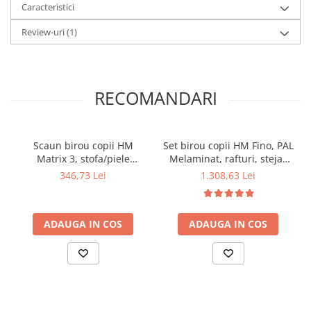
Caracteristici
Review-uri
(1)
RECOMANDARI
Scaun birou copii HM
Set birou copii HM Fino, PAL
Matrix 3, stofa/piele
Melaminat, rafturi, stejar
ecologica, inaltime
auriu/alb cu scaun HM
346,73 Lei
1.308,63 Lei
reglabila, rotire 360 ˚, roti
Andy verde, mesh, 102 kg si
pivotante, cadru metalic
dulapior rulant HM Simon
vopsit, 100 kg, negru/alb
2, cu roti, front MDF, alb
ADAUGA IN COS
ADAUGA IN COS