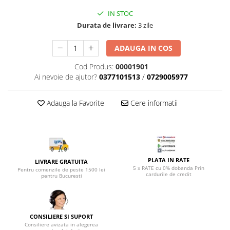
Top saltele 5 cm
Scaune manager
IN STOC
Top saltele 10 cm
Mobilier bucatarie
Durata de livrare:
3 zile
Top saltele memory 5 cm
Mese bucatarie
Top saltele MemoHR 6.5 cm
ADAUGA IN COS
Scaune pentru bucatarie
Saltele ieftine
Mobila bucatarie
Cod Produs:
00001901
Saltele cu plasa de arcuri
Ai nevoie de ajutor?
0377101513
/
0729005977
Seturi mese si scaune bucatarie
Saltele cu spuma
Mobilier hol
Adauga la Favorite
Cere informatii
Mobila hol
Suporturi si rafturi pantofi
Portmantouri
Pantofare
Seturi mobilier hol
PLATA IN RATE
LIVRARE GRATUITA
5 x RATE cu 0% dobanda Prin
Pentru comenzile de peste 1500 lei
Stender haine
cardurile de credit
pentru Bucuresti
Suport pentru umerase
Etajere
Cuiere
CONSILIERE SI SUPORT
Consiliere avizata in alegerea
Mobilier gradinita