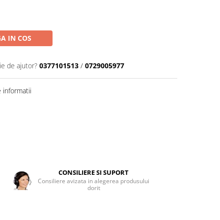
A IN COS
ie de ajutor?
0377101513
/
0729005977
informatii
CONSILIERE SI SUPORT
Consiliere avizata in alegerea produsului
dorit