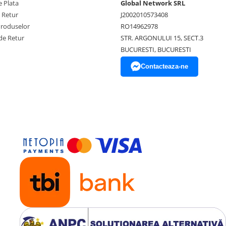
 Plata
Global Network SRL
e Retur
J2002010573408
Produselor
RO14962978
de Retur
STR. ARGONULUI 15, SECT.3
BUCURESTI, BUCURESTI
Contacteaza-ne