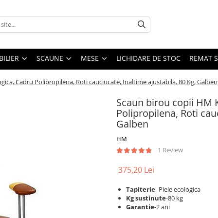
ILIER
SCAUNE
MESE
LICHIDARE DE STOC
REMAT S
ica, Cadru Polipropilena, Roti cauciucate, Inaltime ajustabila, 80 Kg, Galben
Scaun birou copii HM K
Polipropilena, Roti cau
Galben
HM
1 Review
375,20 Lei
Tapiterie
- Piele ecologica
Kg sustinute
-80 kg
Garantie-
2 ani