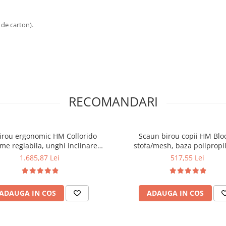
 de carton).
RECOMANDARI
birou ergonomic HM Collorido
Scaun birou copii HM Blo
ime reglabila, unghi inclinare
stofa/mesh, baza polipropi
bil, cu scaun HM Dingo verde,
mecanism de balans, cotiere ra
1.685,87 Lei
517,55 Lei
 80 kg si dulapior rulant HM
Gri/Negru
on 2, cu roti, front MDF, alb
ADAUGA IN COS
ADAUGA IN COS