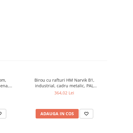
om,
Birou cu rafturi HM Narvik B1,
Scaun de b
lena,
industrial, cadru metalic, PAL
Baza fix
batabile,
melaminat, 120x64x120 cm, stejar
ecologica,
364,02 Lei
sonoma/negru
ADAUGA IN COS
AD