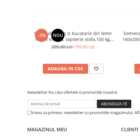
Scaun de living si bucatarie din lemn
Somiera
-3%
NOU
masiv Vienna, tapiterie stofa,100 kg,
160x200,
94x49x40 cm, nuc/bej
benzi te
205,00 Lei
199,00 Lei
ADAUGA IN COS
Newsletter
Nu rata ofertele si promotiile noastre
Vreau sa primesc newsletter cu promotiile magazinului. Af
MAGAZINUL MEU
CLIENTI