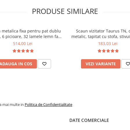
PRODUSE SIMILARE
 metalica fixa pentru pat dublu
Scaun vizitator Taurus TN, 
 6 picioare, 32 lamele lemn fag,
metalic, tapitat cu stofa, stivu
xtile, suport saltea ferm, negru
kg, negru
514,00 Lei
183,03 Lei
ADAUGA IN COS
VEZI VARIANTE
la mai multe in
Politica de Confidentialitate
DATE COMERCIALE