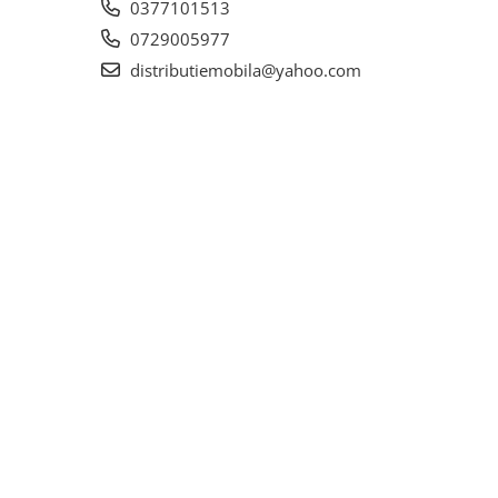
0377101513
0729005977
distributiemobila@yahoo.com