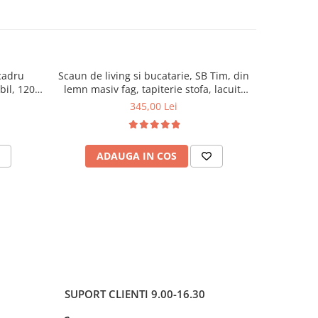
cadru
Scaun de living si bucatarie, SB Tim, din
Scaun de 
ibil, 120
lemn masiv fag, tapiterie stofa, lacuit,
masiv Hud
120 kg, 96x43x40 cm, Alb/Rosu
94
345,00 Lei
ADAUGA IN COS
AD
SUPORT CLIENTI
9.00-16.30