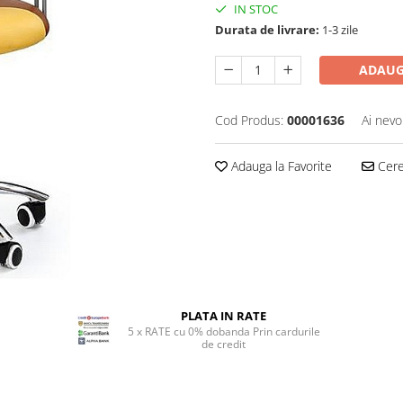
IN STOC
Durata de livrare:
1-3 zile
ADAUG
Cod Produs:
00001636
Ai nevo
Adauga la Favorite
Cere 
PLATA IN RATE
5 x RATE cu 0% dobanda Prin cardurile
de credit