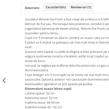
Top saltele 5 cm
Scaune manager
Top saltele 10 cm
Caracteristici
Review-uri
(1)
Descriere
Mobilier bucatarie
Top saltele memory 5 cm
Mese bucatarie
Ursuletul Winnie the Pooh a fost creat de scriitorul A.A Mi
Top saltele MemoHR 6.5 cm
detinut de fiul sau. Personajul este prietenos, sociabil si ate
Scaune pentru bucatarie
Saltele ieftine
Legendarul personaj de desen animat, Winnie the Pooh, este
Mobila bucatarie
scaunelor pentru birou.
Saltele cu plasa de arcuri
Seturi mese si scaune bucatarie
Copii vor fi incantati sa aiba in camera un scaun care sa-l
Saltele cu spuma
Copilul va fi incitat sa petreaca cat mai mult timp in fata bi
Mobilier hol
mult.
Mobila hol
Scaunul este tapitat cu piele ecologica si este prevazut pe
asigura sustinerea corecta a bratelor astfel incat copilul sa
Suporturi si rafturi pantofi
masa de lucru.
Portmantouri
Intrucat se regleza pe inaltime datorita pistonului cu gaz v
Pantofare
dumneavoastra.
Copii energici vor fi incurajati sa se miste cat mai mult int
Seturi mobilier hol
cauciucate. Datorita acestor roti cauciucate dumneavoastra n
Stender haine
eventualelor zgarieturi ce pot aparea pe podea.
Suport pentru umerase
Dimensiuni scaun birou copii:
Latime spatar: 52 cm
Etajere
Adancime sezut: 52 cm
Cuiere
Inaltime sezut: 44-54 cm
Inaltime totala: 82 - 92 cm
Mobilier gradinita