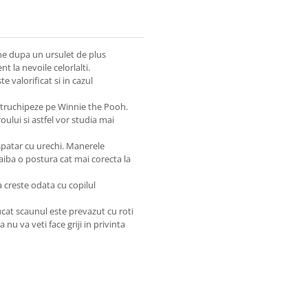
lne dupa un ursulet de plus
nt la nevoile celorlalti.
 valorificat si in cazul
 intruchipeze pe Winnie the Pooh.
roului si astfel vor studia mai
 spatar cu urechi. Manerele
 aiba o postura cat mai corecta la
a creste odata cu copilul
rucat scaunul este prevazut cu roti
u va veti face griji in privinta