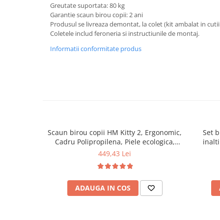
Greutate suportata: 80 kg
Mese gradinita
Garantie scaun birou copii: 2 ani
Produsul se livreaza demontat, la colet (kit ambalat in cutii
Scaune gradinita
Coletele includ feroneria si instructiunile de montaj.
Set mese si scaune gradinita
Informatii conformitate produs
Mobilier copii
Mobila camera copii
Scaune birou pentru copii
Saltele patuturi copii
Paturi copii
Masa si scaune gradinita
Seturi comode living si dormitor
Scaun birou copii HM Kitty 2, Ergonomic,
Set 
Cadru Polipropilena, Piele ecologica,
inalt
Inaltime ajustabila, 80 kg, 95x55x35 cm,
ajusta
449,43 Lei
Alb
mesh,
Sim
ADAUGA IN COS