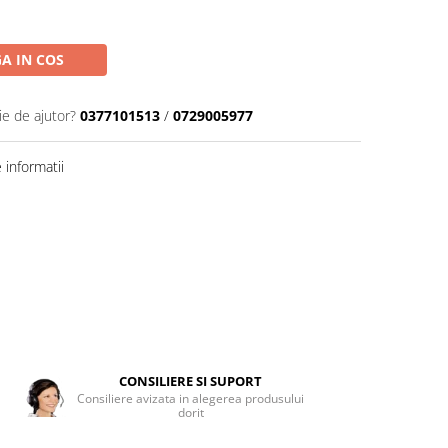
A IN COS
ie de ajutor?
0377101513
/
0729005977
informatii
CONSILIERE SI SUPORT
Consiliere avizata in alegerea produsului
dorit