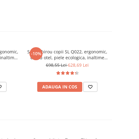
rgonomic,
Scaun birou copii SL Q022, ergonomic,
Scaun bir
-10%
-20%
inaltime
cadru otel, piele ecologica, inaltime
stofa tip
multicolor
ajustabila, roti pivotante, 60 Kg, turcoaz
698,55 Lei
628,69 Lei
4
ADAUGA IN COS
AD