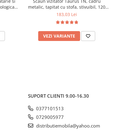
tarie si
Scaun vizitator Taurus TN, cadru
Scaun de li
cologica,
metalic, tapitat cu stofa, stivuibil, 120
lemn masiv
kg, negru
120 k
183,03 Lei
VEZI VARIANTE
AD
SUPORT CLIENTI
9.00-16.30
0377101513
0729005977
distributiemobila@yahoo.com