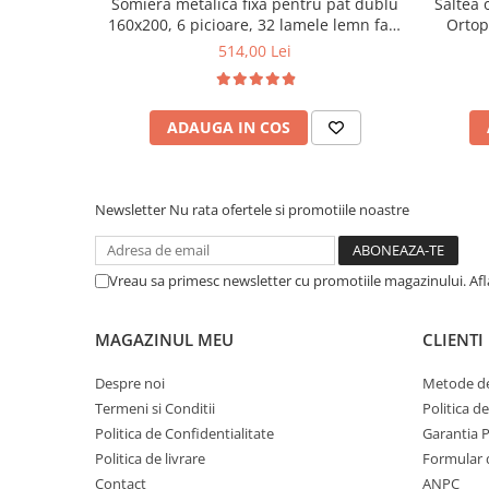
Somiera metalica fixa pentru pat dublu
Saltea 
160x200, 6 picioare, 32 lamele lemn fag,
Ortop
benzi textile, suport saltea ferm, negru
medie, c
514,00 Lei
vara-iar
ADAUGA IN COS
Newsletter
Nu rata ofertele si promotiile noastre
Vreau sa primesc newsletter cu promotiile magazinului. Af
MAGAZINUL MEU
CLIENTI
Despre noi
Metode de
Termeni si Conditii
Politica d
Politica de Confidentialitate
Garantia 
Politica de livrare
Formular 
Contact
ANPC