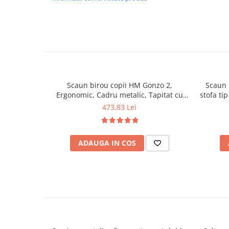
Mese gradinita
Scaune gradinita
Set mese si scaune gradinita
Mobilier copii
Mobila camera copii
Scaune birou pentru copii
Scaun birou copii HM Gonzo 2,
Scaun 
Ergonomic, Cadru metalic, Tapitat cu
stofa ti
Saltele patuturi copii
piele ecologica, Mecanism de balans, Cu
ro
473,83 Lei
Paturi copii
brate, 90 Kg, Negru
Masa si scaune gradinita
Seturi comode living si dormitor
ADAUGA IN COS