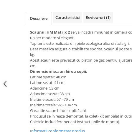
Top saltele 5 cm
Scaune manager
Top saltele 10 cm
Mobilier bucatarie
Top saltele memory 5 cm
Caracteristici
Review-uri
(1)
Descriere
Mese bucatarie
Top saltele MemoHR 6.5 cm
Scaune pentru bucatarie
Saltele ieftine
Scaunul HM Matrix 2
se va incadra minunat in camera copi
Mobila bucatarie
un aer modern si elegant.
Saltele cu plasa de arcuri
Tapiteria este realizata din piele ecologica alba si stofa gri.
Seturi mese si scaune bucatarie
Saltele cu spuma
Baza metalica asigura o stabilitate sporita. Scaunul poate 
Mobilier hol
kg.
Acest scaun este prevazut cu piston pe gaz pentru ajustarea
Mobila hol
cm.
Suporturi si rafturi pantofi
Dimensiuni scaun birou copii:
Portmantouri
Latime spatar: 48 cm
Latime sezut: 41 cm
Pantofare
Adancime: 53 cm
Seturi mobilier hol
Adancime sezut: 38 cm
Inaltime sezut: 57 - 79 cm
Stender haine
Inaltime totala: 92 - 104 cm
Suport pentru umerase
Garantie scaun birou copii: 2 ani
Etajere
Produsul se livreaza demontat, la colet (kit ambalat in cutii
Coletele includ feroneria si instructiunile de montaj.
Cuiere
Mobilier gradinita
Informatii conformitate produs