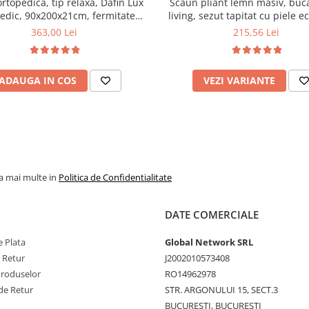
ortopedica, tip relaxa, Dafin Lux
Scaun pliant lemn masiv, buca
edic, 90x200x21cm, fermitate
living, sezut tapitat cu piele e
u plasa de arcuri tip Bonell, fata
100 kg, cires
363,00 Lei
215,56 Lei
na, sistem de aerisire cu butoni,
Salt Confort
ADAUGA IN COS
VEZI VARIANTE
la mai multe in
Politica de Confidentialitate
DATE COMERCIALE
 Plata
Global Network SRL
e Retur
J2002010573408
Produselor
RO14962978
de Retur
STR. ARGONULUI 15, SECT.3
BUCURESTI, BUCURESTI