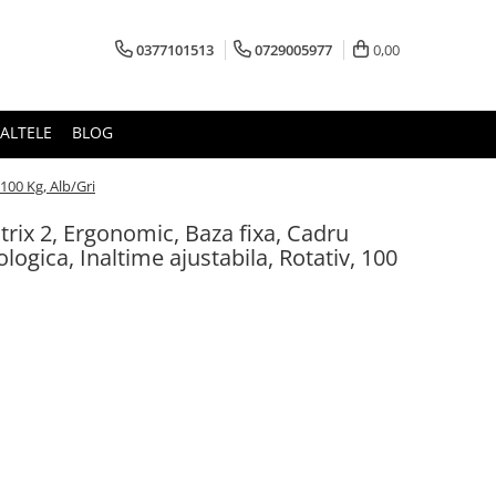
0377101513
0729005977
0,00
ALTELE
BLOG
100 Kg, Alb/Gri
rix 2, Ergonomic, Baza fixa, Cadru
logica, Inaltime ajustabila, Rotativ, 100
a