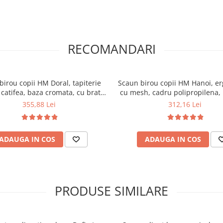
RECOMANDARI
birou copii HM Doral, tapiterie
Scaun birou copii HM Hanoi, e
p catifea, baza cromata, cu brate,
cu mesh, cadru polipropilena, 
tire 360 ˚, 90 kg, gri inchis
reglabila, rotatie 360°, 100 kg, 
355,88 Lei
312,16 Lei
ADAUGA IN COS
ADAUGA IN COS
PRODUSE SIMILARE