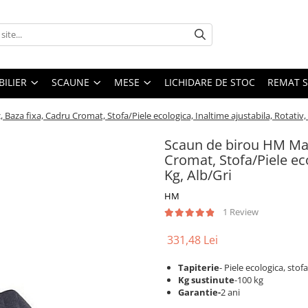
ILIER
SCAUNE
MESE
LICHIDARE DE STOC
REMAT S
aza fixa, Cadru Cromat, Stofa/Piele ecologica, Inaltime ajustabila, Rotativ, 
Scaun de birou HM Mat
Cromat, Stofa/Piele eco
Kg, Alb/Gri
HM
1 Review
331,48 Lei
Tapiterie
- Piele ecologica, stof
Kg sustinute
-100 kg
Garantie-
2 ani