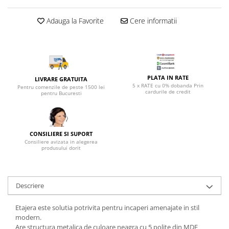
Top saltele 5 cm
Scaune manager
Top saltele 10 cm
Adauga la Favorite
Cere informatii
Mobilier bucatarie
Top saltele memory 5 cm
Mese bucatarie
Top saltele MemoHR 6.5 cm
Scaune pentru bucatarie
Saltele ieftine
Mobila bucatarie
Saltele cu plasa de arcuri
Seturi mese si scaune bucatarie
PLATA IN RATE
LIVRARE GRATUITA
Saltele cu spuma
5 x RATE cu 0% dobanda Prin
Pentru comenzile de peste 1500 lei
Mobilier hol
cardurile de credit
pentru Bucuresti
Mobila hol
Suporturi si rafturi pantofi
Portmantouri
CONSILIERE SI SUPORT
Consiliere avizata in alegerea
Pantofare
produsului dorit
Seturi mobilier hol
Stender haine
Descriere
Suport pentru umerase
Etajere
Etajera este solutia potrivita pentru incaperi amenajate in stil
Cuiere
modern.
Mobilier gradinita
Are structura metalica de culoare neagra cu 5 polite din MDF