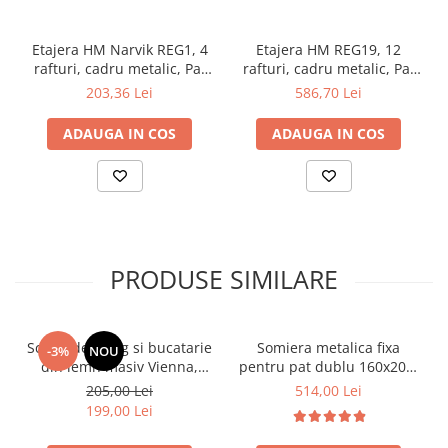
Etajera HM Narvik REG1, 4
Etajera HM REG19, 12
rafturi, cadru metalic, Pal
rafturi, cadru metalic, Pal
melaminat, negru/stejar
melaminat, negru/stejar
203,36 Lei
586,70 Lei
sonoma
sonoma
ADAUGA IN COS
ADAUGA IN COS
PRODUSE SIMILARE
Scaun de living si bucatarie
Somiera metalica fixa
-3%
NOU
din lemn masiv Vienna,
pentru pat dublu 160x200,
tapiterie stofa,100 kg,
6 picioare, 32 lamele lemn
205,00 Lei
514,00 Lei
94x49x40 cm, nuc/bej
fag, benzi textile, suport
199,00 Lei
saltea ferm, negru