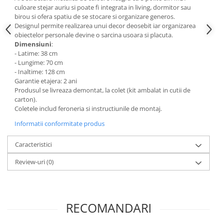
culoare stejar auriu si poate fi integrata in living, dormitor sau
Mese gradinita
birou si ofera spatiu de se stocare si organizare generos.
Scaune gradinita
Designul permite realizarea unui decor deosebit iar
organizarea
obiectelor personale devine o sarcina usoara si placuta.
Set mese si scaune gradinita
Dimensiuni
:
Mobilier copii
- Latime: 38 cm
- Lungime: 70 cm
Mobila camera copii
- Inaltime: 128 cm
Scaune birou pentru copii
Garantie etajera: 2 ani
Saltele patuturi copii
Produsul se livreaza demontat, la colet (kit ambalat in cutii de
carton).
Paturi copii
Coletele includ feroneria si instructiunile de montaj.
Masa si scaune gradinita
Informatii conformitate produs
Seturi comode living si dormitor
Caracteristici
Review-uri
(0)
RECOMANDARI