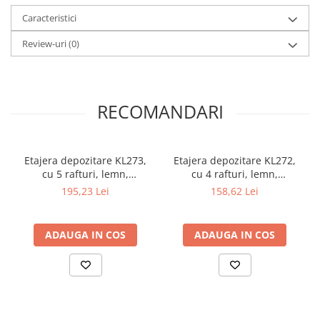
Caracteristici
Review-uri
(0)
RECOMANDARI
Etajera depozitare KL273,
Etajera depozitare KL272,
cu 5 rafturi, lemn,
cu 4 rafturi, lemn,
multifunctional, natur
multifunctional, natur
195,23 Lei
158,62 Lei
ADAUGA IN COS
ADAUGA IN COS