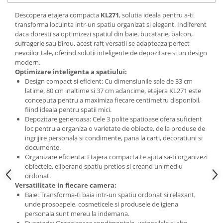
Mese gradinita
Descopera etajera compacta
KL271
, solutia ideala pentru a-ti
transforma locuinta intr-un spatiu organizat si elegant. Indiferent
Scaune gradinita
daca doresti sa optimizezi spatiul din baie, bucatarie, balcon,
Set mese si scaune gradinita
sufragerie sau birou, acest raft versatil se adapteaza perfect
Mobilier copii
nevoilor tale, oferind solutii inteligente de depozitare si un design
modern.
Mobila camera copii
Optimizare inteligenta a spatiului:
Scaune birou pentru copii
Design compact si eficient: Cu dimensiunile sale de 33 cm
latime, 80 cm inaltime si 37 cm adancime, etajera KL271 este
Saltele patuturi copii
conceputa pentru a maximiza fiecare centimetru disponibil,
Paturi copii
fiind ideala pentru spatii mici.
Masa si scaune gradinita
Depozitare generoasa: Cele 3 polite spatioase ofera suficient
loc pentru a organiza o varietate de obiecte, de la produse de
Seturi comode living si dormitor
ingrijire personala si condimente, pana la carti, decoratiuni si
documente.
Organizare eficienta: Etajera compacta te ajuta sa-ti organizezi
obiectele, eliberand spatiu pretios si creand un mediu
ordonat.
Versatilitate in fiecare camera:
Baie: Transforma-ti baia intr-un spatiu ordonat si relaxant,
unde prosoapele, cosmeticele si produsele de igiena
personala sunt mereu la indemana.