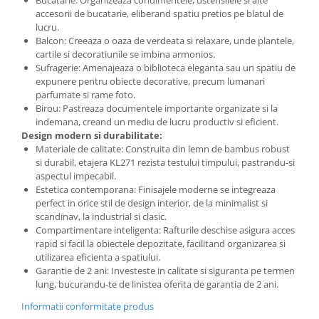
Bucatarie: Organizeaza condimentele, ustensilele si alte
accesorii de bucatarie, eliberand spatiu pretios pe blatul de
lucru.
Balcon: Creeaza o oaza de verdeata si relaxare, unde plantele,
cartile si decoratiunile se imbina armonios.
Sufragerie: Amenajeaza o biblioteca eleganta sau un spatiu de
expunere pentru obiecte decorative, precum lumanari
parfumate si rame foto.
Birou: Pastreaza documentele importante organizate si la
indemana, creand un mediu de lucru productiv si eficient.
Design modern si durabilitate:
Materiale de calitate: Construita din lemn de bambus robust
si durabil, etajera KL271 rezista testului timpului, pastrandu-si
aspectul impecabil.
Estetica contemporana: Finisajele moderne se integreaza
perfect in orice stil de design interior, de la minimalist si
scandinav, la industrial si clasic.
Compartimentare inteligenta: Rafturile deschise asigura acces
rapid si facil la obiectele depozitate, facilitand organizarea si
utilizarea eficienta a spatiului.
Garantie de 2 ani: Investeste in calitate si siguranta pe termen
lung, bucurandu-te de linistea oferita de garantia de 2 ani.
Informatii conformitate produs