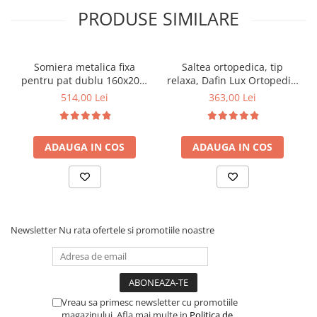
PRODUSE SIMILARE
Somiera metalica fixa
Saltea ortopedica, tip
pentru pat dublu 160x200,
relaxa, Dafin Lux Ortopedic,
6 picioare, 32 lamele lemn
90x200x21cm, fermitate
514,00 Lei
363,00 Lei
fag, benzi textile, suport
medie, cu plasa de arcuri
saltea ferm, negru
tip Bonell, fata vara-iarna,
sistem de aerisire cu
ADAUGA IN COS
ADAUGA IN COS
butoni, Salt Confort
Newsletter
Nu rata ofertele si promotiile noastre
Vreau sa primesc newsletter cu promotiile
magazinului. Afla mai multe in
Politica de