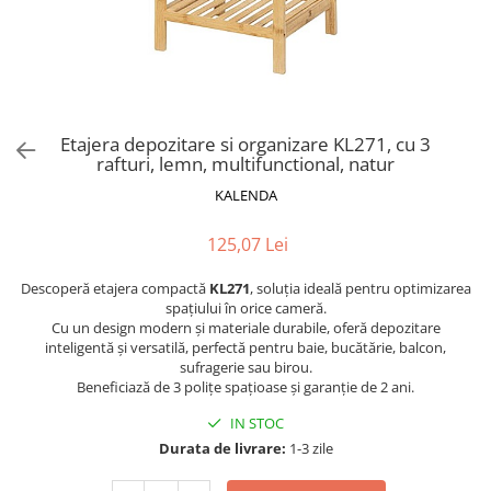
Scaune pliante
Saltele Pocket
Noptiere
Scaune birou
Saltele cu arcuri impachetate
Paturi
individual
Scaune profesionale
Seturi de pat si saltea
Saltele Memory Pocket
Masute de toaleta
Scaune Lemn
Saltele Memory Foam
Mobilier living
Scaune birou copii
Etajera depozitare si organizare KL271, cu 3
Saltele Memory Pocket
Scaune pentru living
rafturi, lemn, multifunctional, natur
Scaune resigilate
Saltele cu plasa arcuri
Seturi comode living si vitrine
KALENDA
Scaune gradinita
Saltele cu spuma
Mobila living
Saltele cu spuma
Scaune conferinta
125,07 Lei
Comode living
Saltele cu spuma poliuretanica
Scaune terasa si outdoor
Set mese plus scaune
Descoperă etajera compactă
KL271
, soluția ideală pentru optimizarea
Saltele Latex
Mobilier birou
spațiului în orice cameră.
Cu un design modern și materiale durabile, oferă depozitare
Saltele Memory
Scaune ergonomice
inteligentă și versatilă, perfectă pentru baie, bucătărie, balcon,
Saltele 140x200
Etajere Birou
sufragerie sau birou.
Beneficiază de 3 polițe spațioase și garanție de 2 ani.
Saltele 160x200
Dulap birou
Birouri
IN STOC
Saltele 180x200
Durata de livrare:
1-3 zile
Scaune pentru birou
Top saltele
Scaune pentru vizitatori