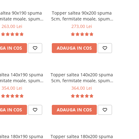
saltea 90x190 spuma
Topper saltea 90x200 spuma
mitate moale, spuma
5cm, fermitate moale, spuma
etanica, husa fixa
poliuretanica, husa fixa
263,00 Lei
273,00 Lei
, microfibra, Saltsib
matlasata, microfibra, Saltsib
GA IN COS
ADAUGA IN COS
altea 140x190 spuma
Topper saltea 140x200 spuma
mitate moale, spuma
5cm, fermitate moale, spuma
etanica, husa fixa
poliuretanica, husa fixa
354,00 Lei
364,00 Lei
, microfibra, Saltsib
matlasata, microfibra, Saltsib
GA IN COS
ADAUGA IN COS
altea 180x190 spuma
Topper saltea 180x200 spuma