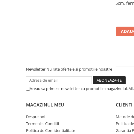
5cm, fer
Mese gradinita
poliur
matlasata
Scaune gradinita
Set mese si scaune gradinita
Mobilier copii
ADAUG
Mobila camera copii
Scaune birou pentru copii
Saltele patuturi copii
Paturi copii
Newsletter
Nu rata ofertele si promotiile noastre
Masa si scaune gradinita
Seturi comode living si dormitor
Vreau sa primesc newsletter cu promotiile magazinului. Af
MAGAZINUL MEU
CLIENTI
Despre noi
Metode de
Termeni si Conditii
Politica d
Politica de Confidentialitate
Garantia 