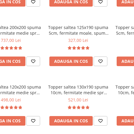
A IN COS
ADAUGA IN COS
ADAU
altea 200x200 spuma
Topper saltea 125x190 spuma
Topper s
ermitate medie spre
5cm, fermitate moale, spuma
5cm, fer
puma poliuretanica,
poliuretanica, husa fixa
poliur
737,00 Lei
327,00 Lei
 fixa matlasata,
matlasata, microfibra, Saltsib
matlasata
rofibra, Saltsib
A IN COS
ADAUGA IN COS
ADAU
altea 120x200 spuma
Topper saltea 130x190 spuma
Topper s
ermitate medie spre
10cm, fermitate medie spre
10cm, f
puma poliuretanica,
tare, spuma poliuretanica,
tare, s
498,00 Lei
521,00 Lei
 fixa matlasata,
husa fixa matlasata,
husa
rofibra, Saltsib
microfibra, Saltsib
mic
A IN COS
ADAUGA IN COS
ADAU