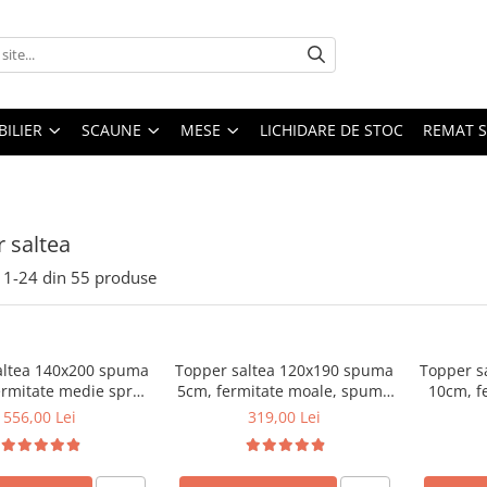
ILIER
SCAUNE
MESE
LICHIDARE DE STOC
REMAT S
 saltea
1-
24
din
55
produse
altea 140x200 spuma
Topper saltea 120x190 spuma
Topper s
ermitate medie spre
5cm, fermitate moale, spuma
10cm, f
puma poliuretanica,
poliuretanica, husa fixa
tare, s
556,00 Lei
319,00 Lei
 fixa matlasata,
matlasata, microfibra, Saltsib
husa
rofibra, Saltsib
mic