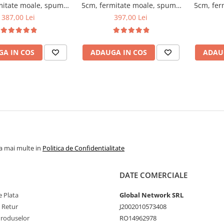
mitate moale, spuma
5cm, fermitate moale, spuma
5cm, fer
etanica, husa fixa
poliuretanica, husa fixa
poliur
387,00 Lei
397,00 Lei
, microfibra, Saltsib
matlasata, microfibra, Saltsib
matlasata
A IN COS
ADAUGA IN COS
ADAU
la mai multe in
Politica de Confidentialitate
DATE COMERCIALE
 Plata
Global Network SRL
e Retur
J2002010573408
Produselor
RO14962978