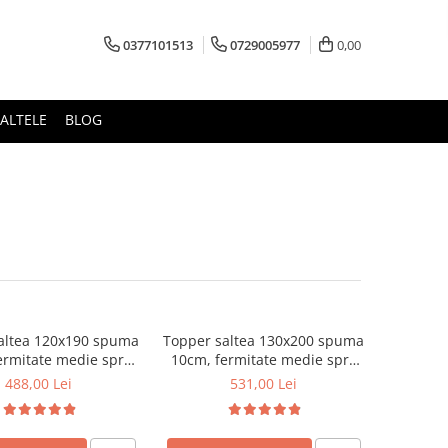
0377101513
0729005977
0,00
ALTELE
BLOG
altea 120x190 spuma
Topper saltea 130x200 spuma
ermitate medie spre
10cm, fermitate medie spre
puma poliuretanica,
tare, spuma poliuretanica,
488,00 Lei
531,00 Lei
 fixa matlasata,
husa fixa matlasata,
rofibra, Saltsib
microfibra, Saltsib