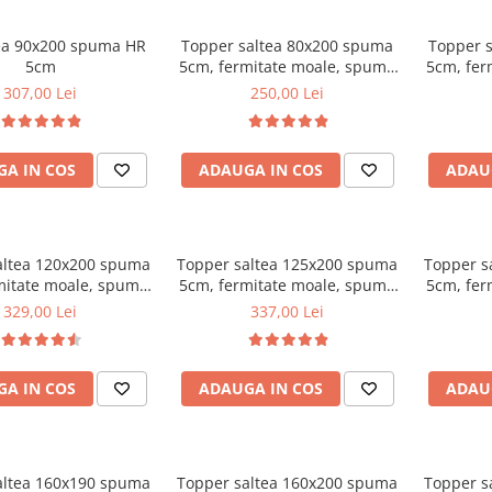
ea 90x200 spuma HR
Topper saltea 80x200 spuma
Topper 
5cm
5cm, fermitate moale, spuma
5cm, fer
poliuretanica, husa fixa
poliur
307,00 Lei
250,00 Lei
matlasata, microfibra, Saltsib
matlasata
A IN COS
ADAUGA IN COS
ADAU
altea 120x200 spuma
Topper saltea 125x200 spuma
Topper s
mitate moale, spuma
5cm, fermitate moale, spuma
5cm, fer
etanica, husa fixa
poliuretanica, husa fixa
poliur
329,00 Lei
337,00 Lei
, microfibra, Saltsib
matlasata, microfibra, Saltsib
matlasata
A IN COS
ADAUGA IN COS
ADAU
altea 160x190 spuma
Topper saltea 160x200 spuma
Topper s