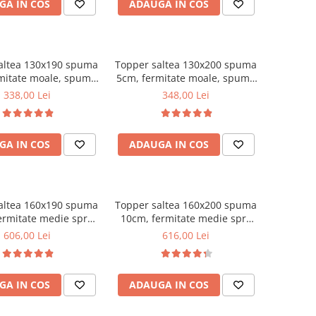
GA IN COS
ADAUGA IN COS
altea 130x190 spuma
Topper saltea 130x200 spuma
mitate moale, spuma
5cm, fermitate moale, spuma
etanica, husa fixa
poliuretanica, husa fixa
338,00 Lei
348,00 Lei
, microfibra, Saltsib
matlasata, microfibra, Saltsib
GA IN COS
ADAUGA IN COS
altea 160x190 spuma
Topper saltea 160x200 spuma
ermitate medie spre
10cm, fermitate medie spre
puma poliuretanica,
tare, spuma poliuretanica,
606,00 Lei
616,00 Lei
 fixa matlasata,
husa fixa matlasata,
rofibra, Saltsib
microfibra, Saltsib
GA IN COS
ADAUGA IN COS