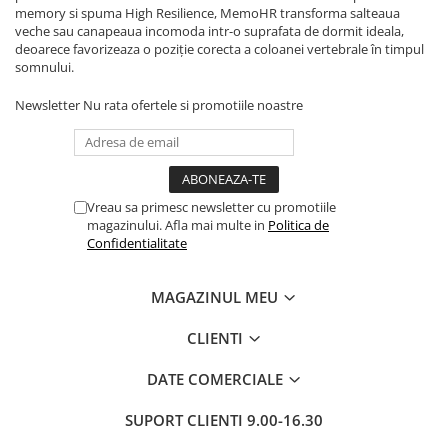
Top saltele 5 cm
memory si spuma High Resilience, MemoHR transforma salteaua
Scaune manager
Top saltele 10 cm
veche sau canapeaua incomoda intr-o suprafata de dormit ideala,
Mobilier bucatarie
deoarece favorizeaza o poziţie corecta a coloanei vertebrale în timpul
Top saltele memory 5 cm
somnului.
Mese bucatarie
Top saltele MemoHR 6.5 cm
Scaune pentru bucatarie
Newsletter
Nu rata ofertele si promotiile noastre
Saltele ieftine
Mobila bucatarie
Saltele cu plasa de arcuri
Seturi mese si scaune bucatarie
Saltele cu spuma
Mobilier hol
Vreau sa primesc newsletter cu promotiile
Mobila hol
magazinului. Afla mai multe in
Politica de
Suporturi si rafturi pantofi
Confidentialitate
Portmantouri
Pantofare
MAGAZINUL MEU
Seturi mobilier hol
CLIENTI
Stender haine
Suport pentru umerase
DATE COMERCIALE
Etajere
Cuiere
SUPORT CLIENTI
9.00-16.30
Mobilier gradinita