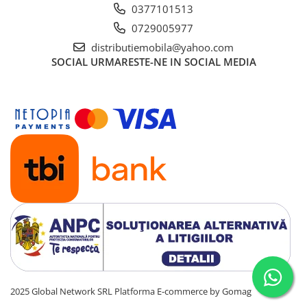
0377101513
Mese gradinita
0729005977
Scaune gradinita
distributiemobila@yahoo.com
Set mese si scaune gradinita
SOCIAL
URMARESTE-NE IN SOCIAL MEDIA
Mobilier copii
Mobila camera copii
Scaune birou pentru copii
Saltele patuturi copii
Paturi copii
Masa si scaune gradinita
Seturi comode living si dormitor
2025 Global Network SRL
Platforma E-commerce by Gomag