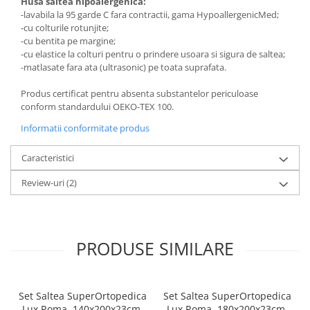
Husa saltea hipoalergenica:
-lavabila la 95 garde C fara contractii, gama HypoallergenicMed;
-cu colturile rotunjite;
-cu bentita pe margine;
-cu elastice la colturi pentru o prindere usoara si sigura de saltea;
-matlasate fara ata (ultrasonic) pe toata suprafata.
Produs certificat pentru absenta substantelor periculoase
conform standardului OEKO-TEX 100.
Informatii conformitate produs
Caracteristici
Review-uri
(2)
PRODUSE SIMILARE
Set Saltea SuperOrtopedica
Set Saltea SuperOrtopedica
Lux Roma, 140x200x23cm,
Lux Roma, 180x200x23cm,