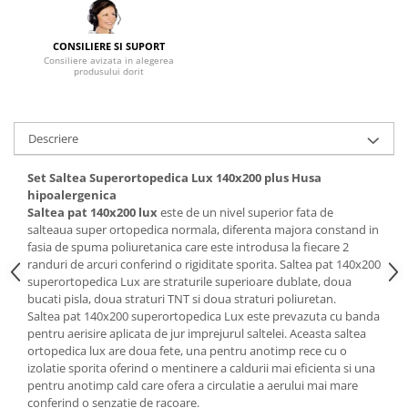
Mese gradinita
Scaune gradinita
CONSILIERE SI SUPORT
Consiliere avizata in alegerea
Set mese si scaune gradinita
produsului dorit
Mobilier copii
Mobila camera copii
Descriere
Scaune birou pentru copii
Saltele patuturi copii
Set Saltea Superortopedica Lux 140x200 plus Husa
Paturi copii
hipoalergenica
Saltea pat 140x200 lux
este de un nivel superior fata de
Masa si scaune gradinita
salteaua super ortopedica normala, diferenta majora constand in
Seturi comode living si dormitor
fasia de spuma poliuretanica care este introdusa la fiecare 2
randuri de arcuri conferind o rigiditate sporita. Saltea pat 140x200
superortopedica Lux are straturile superioare dublate, doua
bucati pisla, doua straturi TNT si doua straturi poliuretan.
Saltea pat 140x200 superortopedica Lux este prevazuta cu banda
pentru aerisire aplicata de jur imprejurul saltelei. Aceasta saltea
ortopedica lux are doua fete, una pentru anotimp rece cu o
izolatie sporita oferind o mentinere a caldurii mai eficienta si una
pentru anotimp cald care ofera a circulatie a aerului mai mare
conferind o senzatie de racoare.