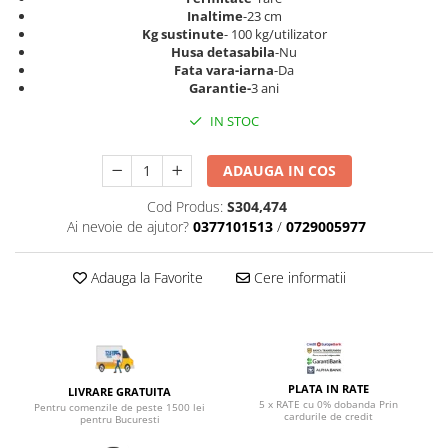
Top saltele 5 cm
Scaune manager
Inaltime
-23 cm
Top saltele 10 cm
Kg sustinute
- 100 kg/utilizator
Mobilier bucatarie
Husa detasabila
-Nu
Top saltele memory 5 cm
Fata vara-iarna
-Da
Mese bucatarie
Top saltele MemoHR 6.5 cm
Garantie-
3 ani
Scaune pentru bucatarie
Saltele ieftine
IN STOC
Mobila bucatarie
Saltele cu plasa de arcuri
Seturi mese si scaune bucatarie
Saltele cu spuma
ADAUGA IN COS
Mobilier hol
Cod Produs:
S304,474
Mobila hol
Ai nevoie de ajutor?
0377101513
/
0729005977
Suporturi si rafturi pantofi
Portmantouri
Adauga la Favorite
Cere informatii
Pantofare
Seturi mobilier hol
Stender haine
Suport pentru umerase
Etajere
PLATA IN RATE
LIVRARE GRATUITA
5 x RATE cu 0% dobanda Prin
Pentru comenzile de peste 1500 lei
Cuiere
cardurile de credit
pentru Bucuresti
Mobilier gradinita