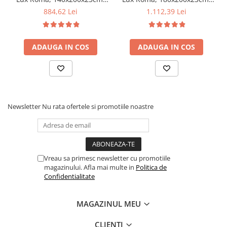
fermitate tare, cu plasa
fermitate tare, cu plasa
884,62 Lei
1.112,39 Lei
arcuri tip bonell,
arcuri tip bonell,
reversibila, sistem aerisire
reversibila, sistem aerisire
perimetral, Saltex plus 2
perimetral, Saltex, plus 2
ADAUGA IN COS
ADAUGA IN COS
perne matlasate microfibra
perne matlasate microfibra
50x70cm, lavabile la 60°C
50x70cm, lavabile la 60°C
Newsletter
Nu rata ofertele si promotiile noastre
Vreau sa primesc newsletter cu promotiile
magazinului. Afla mai multe in
Politica de
Confidentialitate
MAGAZINUL MEU
CLIENTI