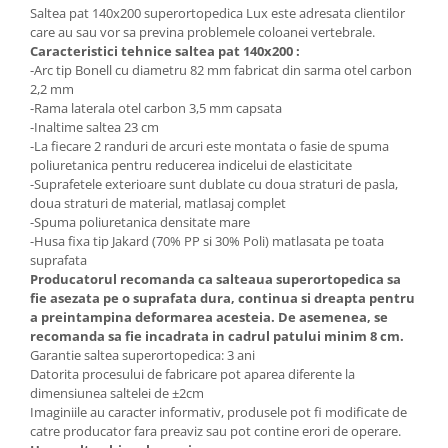
Saltea pat 140x200 superortopedica Lux este adresata clientilor
care au sau vor sa previna problemele coloanei vertebrale.
Caracteristici tehnice saltea pat 140x200 :
-Arc tip Bonell cu diametru 82 mm fabricat din sarma otel carbon
2,2 mm
-Rama laterala otel carbon 3,5 mm capsata
-Inaltime saltea 23 cm
-La fiecare 2 randuri de arcuri este montata o fasie de spuma
poliuretanica pentru reducerea indicelui de elasticitate
-Suprafetele exterioare sunt dublate cu doua straturi de pasla,
doua straturi de material, matlasaj complet
-Spuma poliuretanica densitate mare
-Husa fixa tip Jakard (70% PP si 30% Poli) matlasata pe toata
suprafata
Producatorul recomanda ca salteaua superortopedica sa
fie asezata pe o suprafata dura, continua si dreapta pentru
a preintampina deformarea acesteia. De asemenea, se
recomanda sa fie incadrata in cadrul patului minim 8 cm.
Garantie saltea superortopedica: 3 ani
Datorita procesului de fabricare pot aparea diferente la
dimensiunea saltelei de ±2cm
Imaginiile au caracter informativ, produsele pot fi modificate de
catre producator fara preaviz sau pot contine erori de operare.