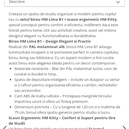
Descriere
Mese gradinita
Creeaza un spatiu de studiu organizat si modern pentru copilul
Scaune gradinita
tau cu
setul birou HM Lima B1 + scaun ergonomic HM Kitty
,
Set mese si scaune gradinita
special conceput pentru confort si eficienta. Indiferent daca este
Mobilier copii
folosit pentru teme, citit sau activitati creative, acest set imbina
designul elegant cu functionalitatea si durabilitatea.
Mobila camera copii
Birou HM Lima B1 – Design Elegant si Practic
Scaune birou pentru copii
Realizat din
PAL melaminat alb
, biroul HM Lima B1 adauga
luminozitate incaperii si se potriveste perfect in camera copilului,
Saltele patuturi copii
birou, living sau biblioteca. Cu un aspect modern si linii curate,
Paturi copii
acest birou este alegerea ideala pentru un decor contemporan.
Masa si scaune gradinita
Materiale rezistente – Blat din PAL melaminat lucios, usor de
curatat si durabil in timp.
Seturi comode living si dormitor
Spatiu de depozitare inteligent – Include un dulapior cu sertar
si 2 rafturi pentru organizarea eficienta a cartilor, rechizitelor
sau accesoriilor.
Cant ABS de inalta calitate – Protejeaza marginile biroului
impotriva uzurii si ofera un finisaj premium.
Dimensiuni potrivite – Cu o lungime de 120 cm si o inaltime de
75 cm, biroul ofera spatiu generos pentru studiu si lucru.
Scaun Ergonomic HM Kitty – Confort si Suport pentru Ore
de Studii
Un birou bine ales merita un scaun pe masura!
Scaunul