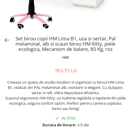
Scaune pliante
Saltele Pocket
Noptiere
Scaune birou
Saltele cu arcuri impachetate
Paturi
individual
Scaune profesionale
Seturi de pat si saltea
Saltele Memory Pocket
Masute de toaleta
Scaune Lemn
Saltele Memory Foam
Mobilier living
Scaune birou copii
Set birou copii HM Lima B1, usa si sertar, Pal
Saltele Memory Pocket
Scaune pentru living
melaminat, alb si scaun birou HM Kitty, piele
Scaune resigilate
Saltele cu plasa arcuri
ecologica, Mecanism de balans, 80 Kg, roz
Seturi comode living si vitrine
Scaune gradinita
Saltele cu spuma
HM
Mobila living
Saltele cu spuma
Scaune conferinta
Comode living
963,93 Lei
Saltele cu spuma poliuretanica
Scaune terasa si outdoor
Set mese plus scaune
Saltele Latex
Mobilier birou
Creeaza un spatiu de studiu modern si organizat cu biroul HM Lima
B1, realizat din PAL melaminat alb, rezistent si elegant. Cu dulapior,
Saltele Memory
Scaune ergonomice
sertar si raft, ofera depozitare eficienta.
Saltele 140x200
Etajere Birou
Scaunul ergonomic HM Kitty, cu inaltime reglabila si tapiterie din piele
ecologica, asigura confort optim. Perfect pentru camera copilului,
Saltele 160x200
Dulap birou
birou sau living!
Birouri
Saltele 180x200
IN STOC
Scaune pentru birou
Top saltele
Durata de livrare:
3-5 zile
Scaune pentru vizitatori