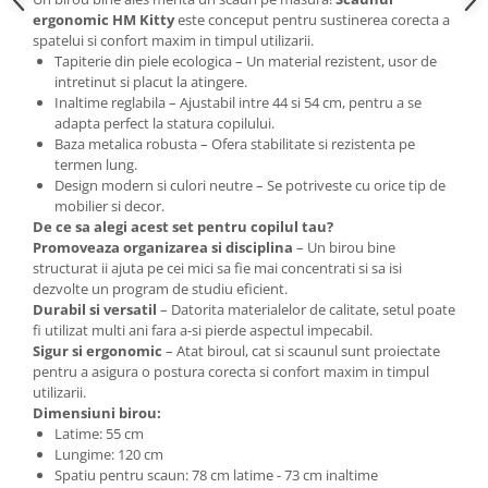
ergonomic HM Kitty
este conceput pentru sustinerea corecta a
spatelui si confort maxim in timpul utilizarii.
Tapiterie din piele ecologica – Un material rezistent, usor de
intretinut si placut la atingere.
Inaltime reglabila – Ajustabil intre 44 si 54 cm, pentru a se
adapta perfect la statura copilului.
Baza metalica robusta – Ofera stabilitate si rezistenta pe
termen lung.
Design modern si culori neutre – Se potriveste cu orice tip de
mobilier si decor.
De ce sa alegi acest set pentru copilul tau?
Promoveaza organizarea si disciplina
– Un birou bine
structurat ii ajuta pe cei mici sa fie mai concentrati si sa isi
dezvolte un program de studiu eficient.
Durabil si versatil
– Datorita materialelor de calitate, setul poate
fi utilizat multi ani fara a-si pierde aspectul impecabil.
Sigur si ergonomic
– Atat biroul, cat si scaunul sunt proiectate
pentru a asigura o postura corecta si confort maxim in timpul
utilizarii.
Dimensiuni birou:
Latime: 55 cm
Lungime: 120 cm
Spatiu pentru scaun: 78 cm latime - 73 cm inaltime