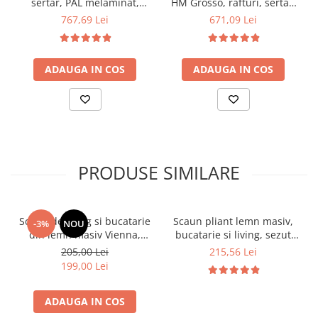
sertar, PAL melaminat,
HM Grosso, rafturi, sertar,
122x57x90 cm, stejar/gri si
PAL melaminat, 149x50x105
767,69 Lei
671,09 Lei
scaun pentru copii HM
cm, stejar auriu/alb
Coco, piele ecologica,
inaltime reglabila, 80 kg,
ADAUGA IN COS
ADAUGA IN COS
Alb
PRODUSE SIMILARE
Scaun de living si bucatarie
Scaun pliant lemn masiv,
-3%
NOU
din lemn masiv Vienna,
bucatarie si living, sezut
tapiterie stofa,100 kg,
tapitat cu piele ecologica,
205,00 Lei
215,56 Lei
94x49x40 cm, nuc/bej
100 kg, cires
199,00 Lei
ADAUGA IN COS