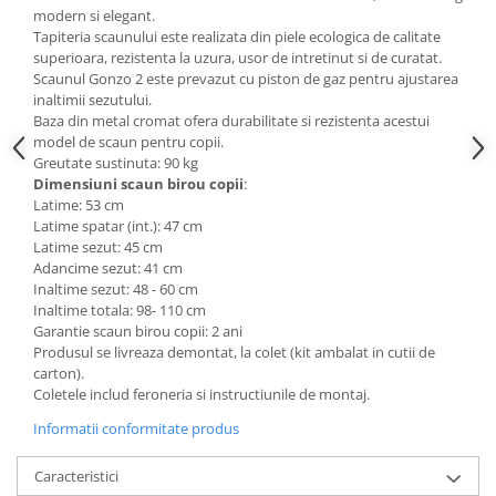
modern si elegant.
Mese gradinita
Tapiteria scaunului este realizata din piele ecologica de calitate
Scaune gradinita
superioara, rezistenta la uzura, usor de intretinut si de curatat.
Scaunul Gonzo 2 este prevazut cu piston de gaz pentru ajustarea
Set mese si scaune gradinita
inaltimii sezutului.
Mobilier copii
Baza din metal cromat ofera durabilitate si rezistenta acestui
model de scaun pentru copii.
Mobila camera copii
Greutate sustinuta: 90 kg
Scaune birou pentru copii
Dimensiuni scaun birou copii
:
Latime: 53 cm
Saltele patuturi copii
Latime spatar (int.): 47 cm
Paturi copii
Latime sezut: 45 cm
Masa si scaune gradinita
Adancime sezut: 41 cm
Inaltime sezut: 48 - 60 cm
Seturi comode living si dormitor
Inaltime totala: 98- 110 cm
Garantie scaun birou copii: 2 ani
Produsul se livreaza demontat, la colet (kit ambalat in cutii de
carton).
Coletele includ feroneria si instructiunile de montaj.
Informatii conformitate produs
Caracteristici