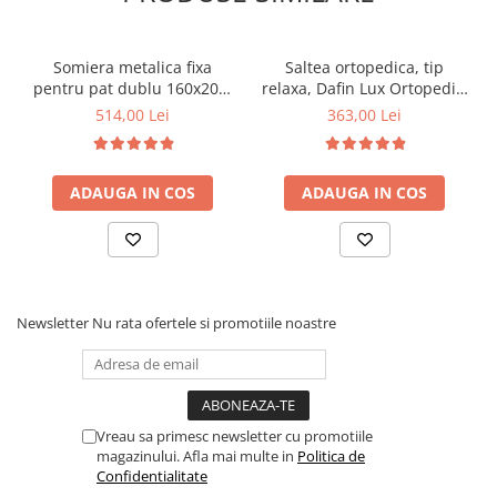
Somiera metalica fixa
Saltea ortopedica, tip
pentru pat dublu 160x200,
relaxa, Dafin Lux Ortopedic,
6 picioare, 32 lamele lemn
90x200x21cm, fermitate
514,00 Lei
363,00 Lei
fag, benzi textile, suport
medie, cu plasa de arcuri
saltea ferm, negru
tip Bonell, fata vara-iarna,
sistem de aerisire cu
ADAUGA IN COS
ADAUGA IN COS
butoni, Salt Confort
Newsletter
Nu rata ofertele si promotiile noastre
Vreau sa primesc newsletter cu promotiile
magazinului. Afla mai multe in
Politica de
Confidentialitate