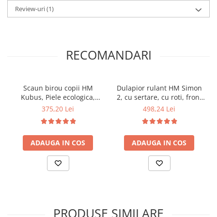
Review-uri
(1)
RECOMANDARI
Scaun birou copii HM
Dulapior rulant HM Simon
Kubus, Piele ecologica,
2, cu sertare, cu roti, front
Cadru Polipropilena, Roti
MDF, alb
375,20 Lei
498,24 Lei
cauciucate, Inaltime
ajustabila, 80 Kg, Galben
ADAUGA IN COS
ADAUGA IN COS
PRODUSE SIMILARE