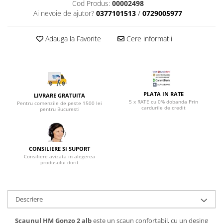
Top saltele 5 cm
Cod Produs:
00002498
Scaune manager
Ai nevoie de ajutor?
0377101513
/
0729005977
Top saltele 10 cm
Mobilier bucatarie
Top saltele memory 5 cm
Mese bucatarie
Adauga la Favorite
Cere informatii
Top saltele MemoHR 6.5 cm
Scaune pentru bucatarie
Saltele ieftine
Mobila bucatarie
Saltele cu plasa de arcuri
Seturi mese si scaune bucatarie
Saltele cu spuma
Mobilier hol
PLATA IN RATE
LIVRARE GRATUITA
5 x RATE cu 0% dobanda Prin
Mobila hol
Pentru comenzile de peste 1500 lei
cardurile de credit
pentru Bucuresti
Suporturi si rafturi pantofi
Portmantouri
Pantofare
CONSILIERE SI SUPORT
Seturi mobilier hol
Consiliere avizata in alegerea
produsului dorit
Stender haine
Suport pentru umerase
Etajere
Descriere
Cuiere
Mobilier gradinita
Scaunul HM Gonzo 2 alb
este un scaun confortabil, cu un desing