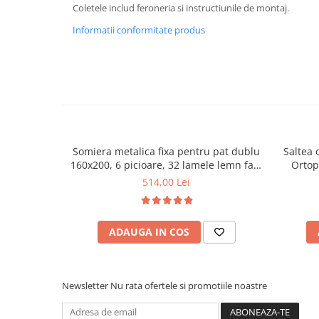
Coletele includ feroneria si instructiunile de montaj.
Mese gradinita
Informatii conformitate produs
Scaune gradinita
Set mese si scaune gradinita
Mobilier copii
Mobila camera copii
Scaune birou pentru copii
Saltele patuturi copii
Paturi copii
Somiera metalica fixa pentru pat dublu
Saltea 
160x200, 6 picioare, 32 lamele lemn fag,
Ortop
Masa si scaune gradinita
benzi textile, suport saltea ferm, negru
medie, c
514,00 Lei
Seturi comode living si dormitor
vara-iar
ADAUGA IN COS
Newsletter
Nu rata ofertele si promotiile noastre