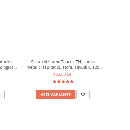
tarie si
Scaun vizitator Taurus TN, cadru
Scaun de li
cologica,
metalic, tapitat cu stofa, stivuibil, 120
lemn masiv
kg, negru
120 k
183,03 Lei
VEZI VARIANTE
AD