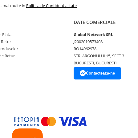
la mai multe in
Politica de Confidentialitate
DATE COMERCIALE
 Plata
Global Network SRL
e Retur
J2002010573408
Produselor
RO14962978
de Retur
STR. ARGONULUI 15, SECT.3
BUCURESTI, BUCURESTI
Contacteaza-ne