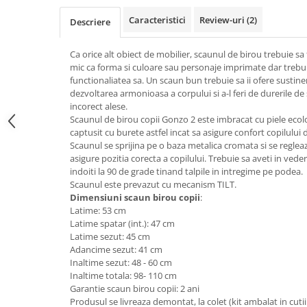
Top saltele 5 cm
Scaune manager
Top saltele 10 cm
Caracteristici
Review-uri
(2)
Descriere
Mobilier bucatarie
Top saltele memory 5 cm
Mese bucatarie
Ca orice alt obiect de mobilier, scaunul de birou trebuie sa fi
Top saltele MemoHR 6.5 cm
mic ca forma si culoare sau personaje imprimate dar trebu
Scaune pentru bucatarie
Saltele ieftine
functionaliatea sa. Un scaun bun trebuie sa ii ofere sustine
Mobila bucatarie
dezvoltarea armonioasa a corpului si a-l feri de durerile d
Saltele cu plasa de arcuri
Seturi mese si scaune bucatarie
incorect alese.
Saltele cu spuma
Scaunul de birou copii Gonzo 2 este imbracat cu piele ecol
Mobilier hol
captusit cu burete astfel incat sa asigure confort copilulu
Mobila hol
Scaunul se sprijina pe o baza metalica cromata si se regleaz
asigure pozitia corecta a copilului. Trebuie sa aveti in vede
Suporturi si rafturi pantofi
indoiti la 90 de grade tinand talpile in intregime pe podea.
Portmantouri
Scaunul este prevazut cu mecanism TILT.
Pantofare
Dimensiuni scaun birou copii
:
Latime: 53 cm
Seturi mobilier hol
Latime spatar (int.): 47 cm
Stender haine
Latime sezut: 45 cm
Suport pentru umerase
Adancime sezut: 41 cm
Inaltime sezut: 48 - 60 cm
Etajere
Inaltime totala: 98- 110 cm
Cuiere
Garantie scaun birou copii: 2 ani
Produsul se livreaza demontat, la colet (kit ambalat in cutii
Mobilier gradinita