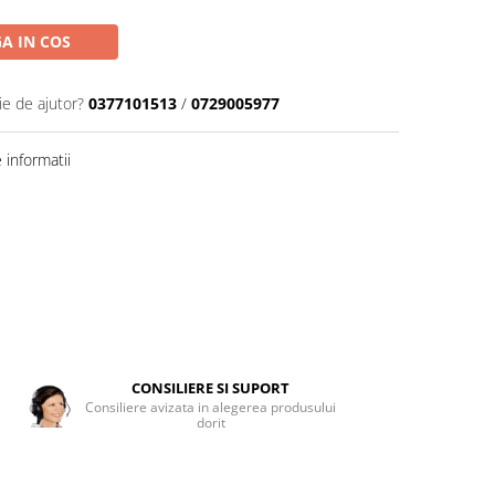
A IN COS
ie de ajutor?
0377101513
/
0729005977
informatii
CONSILIERE SI SUPORT
Consiliere avizata in alegerea produsului
dorit