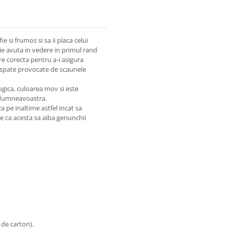
e si frumos si sa ii placa celui
ie avuta in vedere in primul rand
re corecta pentru a-i asigura
e spate provocate de scaunele
ogica, culoarea mov si este
i dumneavoastra.
a pe inaltime astfel incat sa
re ca acesta sa aiba genunchii
 de carton).