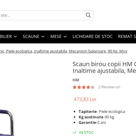
ILIER
SCAUNE
MESE
LICHIDARE DE STOC
REMAT S
, Piele ecologica, Inaltime ajustabila, Mecanism balansare, 90 Kg, Mov
Scaun birou copii HM G
Inaltime ajustabila, M
HM
2 Review-uri
473,83 Lei
Tapiterie
- Piele ecologica
Kg sustinute
-90 kg
Garantie-
2 ani
IN STOC