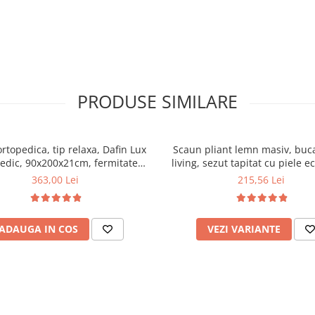
PRODUSE SIMILARE
ortopedica, tip relaxa, Dafin Lux
Scaun pliant lemn masiv, buca
edic, 90x200x21cm, fermitate
living, sezut tapitat cu piele e
u plasa de arcuri tip Bonell, fata
100 kg, cires
363,00 Lei
215,56 Lei
na, sistem de aerisire cu butoni,
Salt Confort
ADAUGA IN COS
VEZI VARIANTE