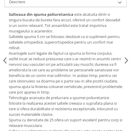
Descriere
Mese gradinita
Salteaua din spuma poliuretanica
este alcatuita dintr-o
Scaune gradinita
singura bucata de burete fara arcuri, oferind un confort deosebit
Set mese si scaune gradinita
si un somn relaxant. Tot ansamblul este tratat impotriva
Mobilier copii
mucegaiului si acarienilor.
Saltelele spuma 5 cm se folosesc deobicei ca si supliment pentru
Mobila camera copii
saltelele ortopedice, superortopedice pentru un confort mai
Scaune birou pentru copii
ridicat.
Avantajele sunt legate de faptul ca spuma ia forma corpului,
Saltele patuturi copii
astfel incat se reduce presiunea care s-ar resimti in anumiti centri
Paturi copii
nervosi sau vasculari ori pe articulatii sau muschi; durerea va fi
Masa si scaune gradinita
ameliorata la cei care au probleme iar persoanele sanatoase vor
beneficia de un somn mai odihnitor. In acelasi timp, pentru cei
Seturi comode living si dormitor
care obisnuiesc sa doarma pe o parte sau in alte pozitii ciudate,
spuma ajuta la linierea coloanei vertebrale, prevenind problemele
care pot aparea in timp.
Tehnologia avansata de prelucrare a spumei poliuretanice
folosite la realizarea acestei saltele creeaza o suprafata plana si
tare si ofera durabilitate si rezistenta exceptionale, inlocuind cu
succes materialele clasice.
Spuma cu densitate de 25 ofera un suport excelent pentru corp si
relaxare musculara.