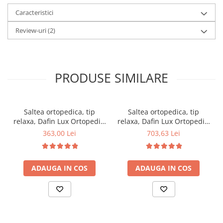
Caracteristici
Review-uri
(2)
PRODUSE SIMILARE
Saltea ortopedica, tip
Saltea ortopedica, tip
relaxa, Dafin Lux Ortopedic,
relaxa, Dafin Lux Ortopedic,
90x200x21cm, fermitate
160x200x21cm, fermitate
363,00 Lei
703,63 Lei
medie, cu plasa de arcuri
medie, cu plasa de arcuri
tip Bonell, fata vara-iarna,
tip Bonell, fata vara-iarna,
sistem de aerisire cu
sistem de aerisire cu
ADAUGA IN COS
ADAUGA IN COS
butoni, Salt Confort
butoni, Salt Confort