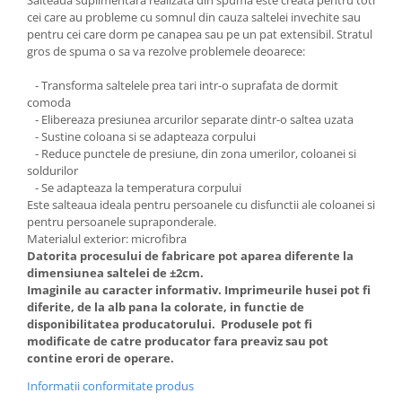
Salteaua suplimentara realizata din spuma este creata pentru toti
cei care au probleme cu somnul din cauza saltelei invechite sau
pentru cei care dorm pe canapea sau pe un pat extensibil. Stratul
gros de spuma o sa va rezolve problemele deoarece:
- Transforma saltelele prea tari intr-o suprafata de dormit
comoda
- Elibereaza presiunea arcurilor separate dintr-o saltea uzata
- Sustine coloana si se adapteaza corpului
- Reduce punctele de presiune, din zona umerilor, coloanei si
soldurilor
- Se adapteaza la temperatura corpului
Este salteaua ideala pentru persoanele cu disfunctii ale coloanei si
pentru persoanele supraponderale.
Materialul exterior: microfibra
Datorita procesului de fabricare pot aparea diferente la
dimensiunea saltelei de ±2cm.
Imaginile au caracter informativ. Imprimeurile husei pot fi
diferite, de la alb pana la colorate, in functie de
disponibilitatea producatorului. Produsele pot fi
modificate de catre producator fara preaviz sau pot
contine erori de operare.
Informatii conformitate produs