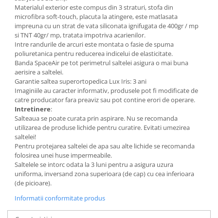
Materialul exterior este compus din 3 straturi, stofa din
microfibra soft-touch, placuta la atingere, este matlasata
impreuna cu un strat de vata siliconata ignifugata de 400gr / mp
si TNT 40gr/ mp, tratata impotriva acarienilor.
Intre randurile de arcuri este montata o fasie de spuma
poliuretanica pentru reducerea indicelui de elasticitate.
Banda SpaceAir pe tot perimetrul saltelei asigura o mai buna
aerisire a saltelei.
Garantie saltea superortopedica Lux Iris: 3 ani
Imaginiile au caracter informativ, produsele pot fi modificate de
catre producator fara preaviz sau pot contine erori de operare.
Intretinere
:
Salteaua se poate curata prin aspirare. Nu se recomanda
utilizarea de produse lichide pentru curatire. Evitati umezirea
saltelei!
Pentru protejarea saltelei de apa sau alte lichide se recomanda
folosirea unei huse impermeabile.
Saltelele se intorc odata la 3 luni pentru a asigura uzura
uniforma, inversand zona superioara (de cap) cu cea inferioara
(de picioare).
Informatii conformitate produs