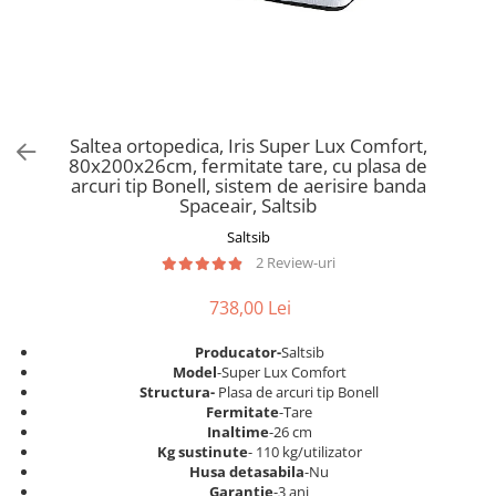
Scaune pliante
Saltele Pocket
Noptiere
Scaune birou
Saltele cu arcuri impachetate
Paturi
individual
Scaune profesionale
Seturi de pat si saltea
Saltele Memory Pocket
Masute de toaleta
Scaune Lemn
Saltele Memory Foam
Mobilier living
Scaune birou copii
Saltea ortopedica, Iris Super Lux Comfort,
Saltele Memory Pocket
Scaune pentru living
80x200x26cm, fermitate tare, cu plasa de
Scaune resigilate
Saltele cu plasa arcuri
arcuri tip Bonell, sistem de aerisire banda
Seturi comode living si vitrine
Spaceair, Saltsib
Scaune gradinita
Saltele cu spuma
Mobila living
Saltsib
Saltele cu spuma
Scaune conferinta
Comode living
2 Review-uri
Saltele cu spuma poliuretanica
Scaune terasa si outdoor
Set mese plus scaune
Saltele Latex
738,00 Lei
Mobilier birou
Saltele Memory
Scaune ergonomice
Producator-
Saltsib
Saltele 140x200
Etajere Birou
Model
-
Super Lux Comfort
Structura-
Plasa de arcuri tip Bonell
Saltele 160x200
Dulap birou
Fermitate
-Tare
Birouri
Saltele 180x200
Inaltime
-26 cm
Kg sustinute
- 110 kg/utilizator
Scaune pentru birou
Top saltele
Husa detasabila
-Nu
Scaune pentru vizitatori
Garantie
-3 ani