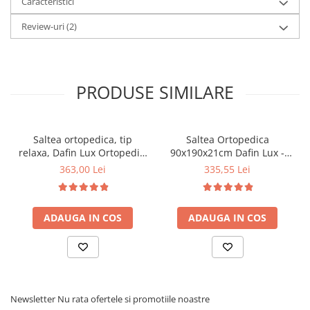
Caracteristici
Review-uri
(2)
PRODUSE SIMILARE
Saltea ortopedica, tip
Saltea Ortopedica
relaxa, Dafin Lux Ortopedic,
90x190x21cm Dafin Lux -
90x200x21cm, fermitate
Arcuri Bonell, Fermitate
363,00 Lei
335,55 Lei
medie, cu plasa de arcuri
Medie, Vara-Iarna
tip Bonell, fata vara-iarna,
sistem de aerisire cu
ADAUGA IN COS
ADAUGA IN COS
butoni, Salt Confort
Newsletter
Nu rata ofertele si promotiile noastre