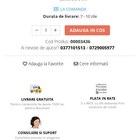
Top saltele 5 cm
Scaune manager
Top saltele 10 cm
LA COMANDA
Mobilier bucatarie
Durata de livrare:
7 - 10 zile
Top saltele memory 5 cm
Mese bucatarie
Top saltele MemoHR 6.5 cm
ADAUGA IN COS
Scaune pentru bucatarie
Saltele ieftine
Mobila bucatarie
Cod Produs:
00003436
Saltele cu plasa de arcuri
Seturi mese si scaune bucatarie
Ai nevoie de ajutor?
0377101513
/
0729005977
Saltele cu spuma
Mobilier hol
Adauga la Favorite
Cere informatii
Mobila hol
Suporturi si rafturi pantofi
Portmantouri
Pantofare
Seturi mobilier hol
PLATA IN RATE
LIVRARE GRATUITA
5 x RATE cu 0% dobanda Prin
Pentru comenzile de peste 1500 lei
Stender haine
cardurile de credit
pentru Bucuresti
Suport pentru umerase
Etajere
Cuiere
CONSILIERE SI SUPORT
Mobilier gradinita
Consiliere avizata in alegerea