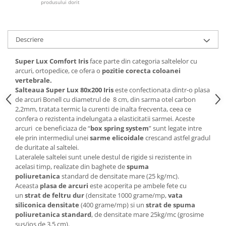
produsului dorit
Mese gradinita
Scaune gradinita
Set mese si scaune gradinita
Descriere
Mobilier copii
Super Lux Comfort
Iris
face parte din categoria saltelelor cu
Mobila camera copii
arcuri, ortopedice, ce ofera o
pozitie corecta coloanei
vertebrale.
Scaune birou pentru copii
Salteaua Super Lux 80x200 Iris
este confectionata dintr-o plasa
Saltele patuturi copii
de arcuri Bonell cu diametrul de 8 cm, din sarma otel carbon
Paturi copii
2,2mm, tratata termic la curenti de inalta frecventa, ceea ce
confera o rezistenta indelungata a elasticitatii sarmei. Aceste
Masa si scaune gradinita
arcuri ce beneficiaza de “
box spring system
” sunt legate intre
Seturi comode living si dormitor
ele prin intermediul unei
sarme elicoidale
crescand astfel gradul
de duritate al saltelei.
Lateralele saltelei sunt unele destul de rigide si rezistente in
acelasi timp, realizate din baghete de
spuma
poliuretanica
standard de densitate mare (25 kg/mc).
Aceasta
plasa de arcuri
este acoperita pe ambele fete cu
un
strat de feltru dur
(densitate 1000 grame/mp,
vata
siliconica densitate
(400 grame/mp) si un
strat de spuma
poliuretanica standard
, de densitate mare 25kg/mc (grosime
sus/jos de 3.5 cm).