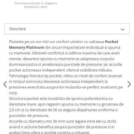
Consiliere avizata in alegerea
produsului dorit
Mese gradinita
Scaune gradinita
Set mese si scaune gradinita
Descriere
Mobilier copii
Mobila camera copii
Pluteste pe un nor intr-un confort uimitor cu salteaua
Pocket
Memory Platinum
din arcuri impachetate individual si spuma
Scaune birou pentru copii
cu memorie. Obtineti confortul si odihna maxima de care aveti
Saltele patuturi copii
nevoie, deoarece spuma cu memorie se adapteaza corpului
Paturi copii
dumneavoastra si amelioreaza punctele de presiune, iar arcurile
pocket actioneaza independent oferind stabilitate ridicata.
Masa si scaune gradinita
Tehnologia folosita tip pocket, ofera un nivel de confort avansat
Seturi comode living si dormitor
in timpul somnului deoarece actioneaza independent la
presiunea exercitata asupra lor mulandu-se perfect anatomic pe
corp.
Structura pocket este incadrata de spuma poliuretanica cu
densitate mare, apoi regasim spuma cu memorie cu grosimea de
2,5 cm si cu densitate de 50 ce asigura dispersarea uniforma a
punctelor de presiune.
Arcurile cu diametru mic 56 mm sunt legate intre ele cu stofa
avand o actiune benefica asupra punctelor de presiune si in
acelasi timp ofera o pozitie corecta a coloanei.