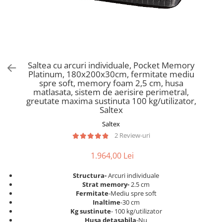
Scaune pliante
Saltele Pocket
Noptiere
Scaune birou
Saltele cu arcuri impachetate
Paturi
individual
Scaune profesionale
Seturi de pat si saltea
Saltele Memory Pocket
Masute de toaleta
Scaune Lemn
Saltele Memory Foam
Mobilier living
Scaune birou copii
Saltea cu arcuri individuale, Pocket Memory
Saltele Memory Pocket
Scaune pentru living
Platinum, 180x200x30cm, fermitate mediu
Scaune resigilate
Saltele cu plasa arcuri
spre soft, memory foam 2,5 cm, husa
Seturi comode living si vitrine
matlasata, sistem de aerisire perimetral,
Scaune gradinita
Saltele cu spuma
Mobila living
greutate maxima sustinuta 100 kg/utilizator,
Saltele cu spuma
Scaune conferinta
Saltex
Comode living
Saltele cu spuma poliuretanica
Scaune terasa si outdoor
Saltex
Set mese plus scaune
2 Review-uri
Saltele Latex
Mobilier birou
Saltele Memory
Scaune ergonomice
1.964,00 Lei
Saltele 140x200
Etajere Birou
Structura-
Arcuri individuale
Saltele 160x200
Dulap birou
Strat memory-
2.5 cm
Birouri
Saltele 180x200
Fermitate
-Mediu spre soft
Inaltime
-30 cm
Scaune pentru birou
Top saltele
Kg sustinute
- 100 kg/utilizator
Scaune pentru vizitatori
Husa detasabila
-Nu