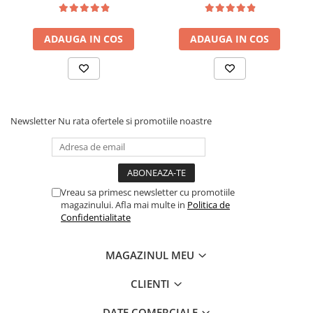
memory foam 2,5 cm, husa
memory foam 2,5 cm, husa
matlasata, sistem de
matlasata, sistem de
ADAUGA IN COS
ADAUGA IN COS
aerisire perimetral,
aerisire perimetral,
greutate maxima sustinuta
greutate maxima sustinuta
100 kg/utilizator, Saltex
100 kg/utilizator, Saltex
Newsletter
Nu rata ofertele si promotiile noastre
Vreau sa primesc newsletter cu promotiile
magazinului. Afla mai multe in
Politica de
Confidentialitate
MAGAZINUL MEU
CLIENTI
DATE COMERCIALE