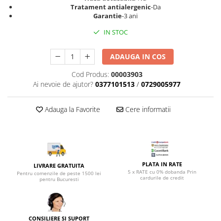
Top saltele 5 cm
Tratament antialergenic
-Da
Scaune manager
Top saltele 10 cm
Garantie
-3 ani
Mobilier bucatarie
Top saltele memory 5 cm
IN STOC
Mese bucatarie
Top saltele MemoHR 6.5 cm
Scaune pentru bucatarie
Saltele ieftine
ADAUGA IN COS
Mobila bucatarie
Saltele cu plasa de arcuri
Cod Produs:
00003903
Seturi mese si scaune bucatarie
Saltele cu spuma
Ai nevoie de ajutor?
0377101513
/
0729005977
Mobilier hol
Mobila hol
Adauga la Favorite
Cere informatii
Suporturi si rafturi pantofi
Portmantouri
Pantofare
Seturi mobilier hol
PLATA IN RATE
LIVRARE GRATUITA
Stender haine
5 x RATE cu 0% dobanda Prin
Pentru comenzile de peste 1500 lei
cardurile de credit
Suport pentru umerase
pentru Bucuresti
Etajere
Cuiere
Mobilier gradinita
CONSILIERE SI SUPORT