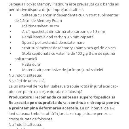
Salteaua Pocket Memory Platinum este prevazuta cu o banda air
permissive dispusa de jur imprejurul saltelei.
Salteaua cu arcuri independente cu un strat suplimentar
de 2,5 cm de Memory Foam
Inălțime saltea: 30 cm
Arc împachetat din sârmă oţel carbon de 1,8 mm
Ramă laterală oțel carbon 3,5 mm capsată
Spumă poliuretanică densitate mare
Strat suplimentar de Memory Foam visco gel de 2,5 cm
Stofă capitonată cu vatelină de 100 g și 3 cm de spumă
poliuretanică
Pâslă dură
Material air permissive de jur împrejurul saltelei
Nu îndoiți salteaua;
A se feri de umezeală;
La un interval de 1-2 luni salteaua trebuie rotită în jurul axei cap-
picioare pentru a crește durata de folosință
Producatorul recomanda ca salteaua superortopedica sa
fie asezata pe o suprafata dura, continua si dreapta pentru
a preintampina deformarea acesteia.
La un interval de 1-2
luni salteaua trebuie rotită în jurul axei cap-picioare pentru a
crește durata de folosință.
Nu îndoiți salteaua.