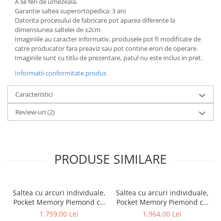
A se feri de umezeală.
Garantie saltea superortopedica: 3 ani
Datorita procesului de fabricare pot aparea diferente la
dimensiunea saltelei de ±2cm
Imaginiile au caracter informativ, produsele pot fi modificate de
catre producator fara preaviz sau pot contine erori de operare.
Imaginile sunt cu titlu de prezentare, patul nu este inclus in pret.
Informatii conformitate produs
Caracteristici
Review-uri
(2)
PRODUSE SIMILARE
Saltea cu arcuri individuale,
Saltea cu arcuri individuale,
Pocket Memory Piemond cu
Pocket Memory Piemond cu
topper, 160x200x32cm,
topper, 180x200x32cm,
1.759,00 Lei
1.964,00 Lei
fermitate medie spre soft,
fermitate medie spre soft,