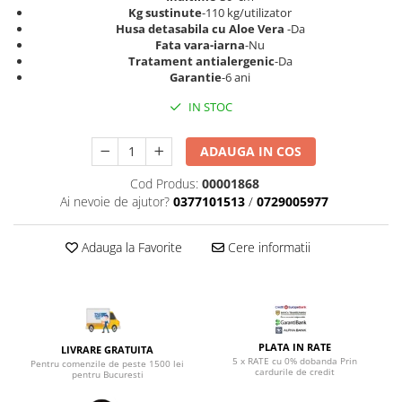
Top saltele 5 cm
Kg sustinute
-110 kg/utilizator
Scaune manager
Top saltele 10 cm
Husa detasabila cu Aloe Vera
-Da
Mobilier bucatarie
Fata vara-iarna
-Nu
Top saltele memory 5 cm
Tratament antialergenic
-Da
Mese bucatarie
Top saltele MemoHR 6.5 cm
Garantie
-6 ani
Scaune pentru bucatarie
Saltele ieftine
IN STOC
Mobila bucatarie
Saltele cu plasa de arcuri
Seturi mese si scaune bucatarie
Saltele cu spuma
ADAUGA IN COS
Mobilier hol
Cod Produs:
00001868
Mobila hol
Ai nevoie de ajutor?
0377101513
/
0729005977
Suporturi si rafturi pantofi
Portmantouri
Adauga la Favorite
Cere informatii
Pantofare
Seturi mobilier hol
Stender haine
Suport pentru umerase
PLATA IN RATE
Etajere
LIVRARE GRATUITA
5 x RATE cu 0% dobanda Prin
Pentru comenzile de peste 1500 lei
Cuiere
cardurile de credit
pentru Bucuresti
Mobilier gradinita