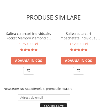
PRODUSE SIMILARE
Saltea cu arcuri individuale,
Saltea cu arcuri
Pocket Memory Piemond cu
impachetate individual,
topper, 160x200x32cm,
Neptun Memory Pocket
1.759,00 Lei
3.120,00 Lei
fermitate medie spre soft,
Comfort 160x200x30cm, 7
memory foam 2,5 cm, husa
zone de confort, spuma
matlasata, sistem de
poliuretanica HR, memory
ADAUGA IN COS
ADAUGA IN COS
aerisire perimetral,
foam 4 cm, husa detasabila
greutate maxima sustinuta
3D, hipoalergenica,
100 kg/utilizator, Saltex
fermitate medie, Saltsib
Newsletter
Nu rata ofertele si promotiile noastre