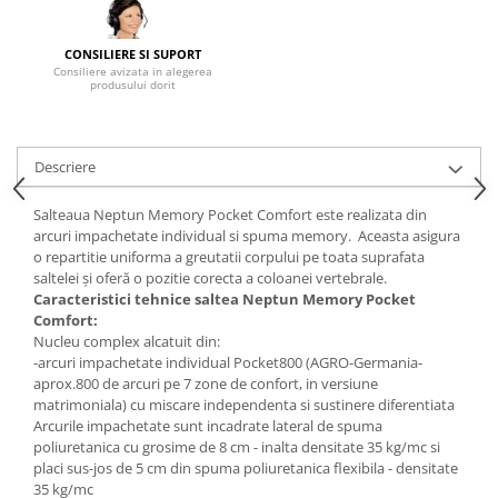
Mese gradinita
CONSILIERE SI SUPORT
Scaune gradinita
Consiliere avizata in alegerea
Set mese si scaune gradinita
produsului dorit
Mobilier copii
Mobila camera copii
Descriere
Scaune birou pentru copii
Saltele patuturi copii
Salteaua Neptun Memory Pocket Comfort este realizata din
Paturi copii
arcuri impachetate individual si spuma memory. Aceasta asigura
o repartitie uniforma a greutatii corpului pe toata suprafata
Masa si scaune gradinita
saltelei şi oferă o pozitie corecta a coloanei vertebrale.
Seturi comode living si dormitor
Caracteristici tehnice saltea
Neptun Memory Pocket
Comfort
:
Nucleu complex alcatuit din:
-arcuri impachetate individual Pocket800 (AGRO-Germania-
aprox.800 de arcuri pe 7 zone de confort, in versiune
matrimoniala) cu miscare independenta si sustinere diferentiata
Arcurile impachetate sunt incadrate lateral de spuma
poliuretanica cu grosime de 8 cm - inalta densitate 35 kg/mc si
placi sus-jos de 5 cm din spuma poliuretanica flexibila - densitate
35 kg/mc