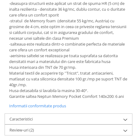
-deasupra structurii este aplicat un strat de spuma HR (5 cm) de
inalta rezilienta - densitate 36 kg/mc, dublu contur, cu o duritate
care ofera un confort sporit
-stratul de Memory foam (densitate 55 kg/mc, Austria) cu
grosime de 4 cm, este optim in ceea ce priveste reglarea tensiunii
si caldurii corpului, cat si in asigurarea gradului de confort,
necesar unei saltele din clasa Premium
-salteaua este realizata dintr-o combinatie perfecta de materiale
care ofera un confort exceptional
-aerisirea saltelei se realizeaza pe toata suprafata sa datorita
densitatii mari a materalului din care este fabricata husa
Husa interioara din TNT de 70 gr/mp.
Material textil de acoperire tip ''Tricot", tratat antiacarieni,
matlasat cu vata siliconica densitate 100 gr./mp pe suport TNT de
40gr./mp.
Husa detasabila si lavabila la masina 30-40°.
Garantie saltea
Neptun Memory Pocket Comfort 140x200: 6 ani
Informatii conformitate produs
Caracteristici
Review-uri
(2)