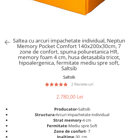
Scaune pliante
Saltele Pocket
Noptiere
Scaune birou
Saltele cu arcuri impachetate
Paturi
individual
Scaune profesionale
Seturi de pat si saltea
Saltele Memory Pocket
Masute de toaleta
Scaune Lemn
Saltele Memory Foam
Mobilier living
Scaune birou copii
Saltea cu arcuri impachetate individual, Neptun
Saltele Memory Pocket
Scaune pentru living
Memory Pocket Comfort 140x200x30cm, 7
Scaune resigilate
Saltele cu plasa arcuri
zone de confort, spuma poliuretanica HR,
Seturi comode living si vitrine
memory foam 4 cm, husa detasabila tricot,
Scaune gradinita
Saltele cu spuma
Mobila living
hipoalergenica, fermitate mediu spre soft,
Saltele cu spuma
Scaune conferinta
Saltsib
Comode living
Saltele cu spuma poliuretanica
Scaune terasa si outdoor
Saltsib
Set mese plus scaune
2 Review-uri
Saltele Latex
Mobilier birou
Saltele Memory
Scaune ergonomice
2.780,00 Lei
Saltele 140x200
Etajere Birou
Producator-
Saltsib
Saltele 160x200
Dulap birou
Structura-
Arcuri impachetate individual
Birouri
Saltele 180x200
Strat memory
-4 cm
Fermitate
-Mediu spre Soft
Scaune pentru birou
Top saltele
Zone de confort
- 7
Scaune pentru vizitatori
Inaltime
-30 cm