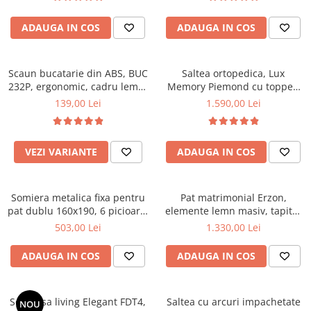
aerisire banda Spaceair,
microfibra, Saltsib
Saltsib
ADAUGA IN COS
ADAUGA IN COS
Scaun bucatarie din ABS, BUC
Saltea ortopedica, Lux
232P, ergonomic, cadru lemn,
Memory Piemond cu topper,
100 kg
160x200x32cm, fermitate tare,
139,00 Lei
1.590,00 Lei
cu plasa arcuri, memory foam
2,5 cm, husa matlasata,
sistem de aerisire perimetral,
VEZI VARIANTE
ADAUGA IN COS
greutate maxima sustinuta
120 kg/utilizator, Saltex
Somiera metalica fixa pentru
Pat matrimonial Erzon,
pat dublu 160x190, 6 picioare,
elemente lemn masiv, tapitat
30 lamele lemn fag, benzi
cu stofa, cu somiera,140x200
503,00 Lei
1.330,00 Lei
textile, suport saltea ferm,
cm, gri
negru
ADAUGA IN COS
ADAUGA IN COS
Set masa living Elegant FDT4,
Saltea cu arcuri impachetate
NOU