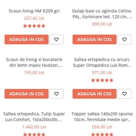
Mese gradinita
Scaun living HM K209 gri
Dulap baie cu oglinda Celine,
Scaune gradinita
PAL, iluminare led, 120 cm, 3
267,42 Lei
usi, 3 rafturi, soft close, alb
Set mese si scaune gradinita
690,00 Lei
Mobilier copii
ADAUGA IN COS
ADAUGA IN COS
Mobila camera copii
Scaune birou pentru copii
Saltele patuturi copii
Scaun de living si bucatarie
Saltea ortopedica cu arcuri,
Paturi copii
din lemn masiv Hudson,
Super Ortopedica Lux Roma,
tapiterie stofa,100 kg,
160x200x23cm, fermitate tare,
Masa si scaune gradinita
195,00 Lei
971,00 Lei
94x50x42 cm, alb/gri
plasa arcuri tip Bonell, fata
Seturi comode living si dormitor
vara-iarna, sistem aerisire
perimetral, Saltex
ADAUGA IN COS
ADAUGA IN COS
Saltea ortopedica, Tulip Super
Topper saltea 140x200 spuma
Lux Comfort, 160x200x30cm,
10cm, fermitate medie spre
fermitate tare, cu plasa de
tare, spuma poliuretanica,
1.442,00 Lei
556,00 Lei
arcuri tip Bonell, sistem de
husa fixa matlasata,