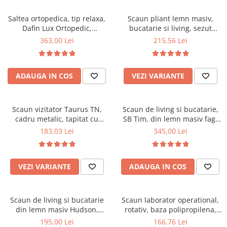
Scaune pliante
Saltele Pocket
Noptiere
Scaune birou
Saltele cu arcuri impachetate
Saltea ortopedica, tip relaxa,
Scaun pliant lemn masiv,
Paturi
Dafin Lux Ortopedic,
bucatarie si living, sezut
individual
Scaune profesionale
Seturi de pat si saltea
90x200x21cm, fermitate
tapitat cu piele ecologica, 100
363,00 Lei
215,56 Lei
Saltele Memory Pocket
Masute de toaleta
Scaune Lemn
medie, cu plasa de arcuri tip
kg, cires
Saltele Memory Foam
Bonell, fata vara-iarna, sistem
Mobilier living
Scaune birou copii
de aerisire cu butoni, Salt
Saltele Memory Pocket
Scaune pentru living
ADAUGA IN COS
VEZI VARIANTE
Confort
Scaune resigilate
Saltele cu plasa arcuri
Seturi comode living si vitrine
Scaune gradinita
Saltele cu spuma
Mobila living
Scaun vizitator Taurus TN,
Scaun de living si bucatarie,
Saltele cu spuma
Scaune conferinta
Comode living
cadru metalic, tapitat cu
SB Tim, din lemn masiv fag,
Saltele cu spuma poliuretanica
Scaune terasa si outdoor
Set mese plus scaune
stofa, stivuibil, 120 kg, negru
tapiterie stofa, lacuit, 120 kg,
183,03 Lei
345,00 Lei
96x43x40 cm, Alb/Rosu
Saltele Latex
Mobilier birou
Saltele Memory
Scaune ergonomice
Saltele 140x200
VEZI VARIANTE
ADAUGA IN COS
Etajere Birou
Saltele 160x200
Dulap birou
Birouri
Saltele 180x200
Scaun de living si bucatarie
Scaun laborator operational,
Scaune pentru birou
din lemn masiv Hudson,
rotativ, baza polipropilena,
Top saltele
tapiterie stofa,100 kg,
piele ecologica, inaltime
195,00 Lei
166,76 Lei
Scaune pentru vizitatori