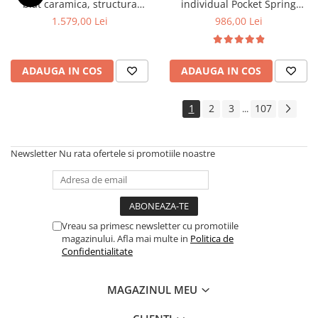
blat caramica, structura
individual Pocket Spring
metalica, 140x80x75 cm,
Milano, 140x200x24cm, cu
1.579,00 Lei
986,00 Lei
alb/maro si 6 scaune Doina
fermitate medie spre soft,
FDC2, tapiterie catifea, 90 kg,
sistem de aerisire perimetral,
bej
Saltex
ADAUGA IN COS
ADAUGA IN COS
1
2
3
107
...
Newsletter
Nu rata ofertele si promotiile noastre
Vreau sa primesc newsletter cu promotiile
magazinului. Afla mai multe in
Politica de
Confidentialitate
MAGAZINUL MEU