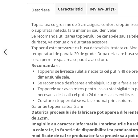
Top saltele 5 cm
Scaune manager
Top saltele 10 cm
Caracteristici
Review-uri
(1)
Descriere
Mobilier bucatarie
Top saltele memory 5 cm
Mese bucatarie
Top saltea cu grosime de 5 cm asigura confort si optimize
Top saltele MemoHR 6.5 cm
o suprafata neteda, fara imbinari sau denivelari.
Scaune pentru bucatarie
Saltele ieftine
Se recomanda utilizarea topperului pe canapele sau saltel
Mobila bucatarie
duritate, va atenua din duritatea acestora.
Saltele cu plasa de arcuri
Seturi mese si scaune bucatarie
Topperul este prevazut cu husa detasabila, tratata cu Aloe 
Saltele cu spuma
temperaturi de pana la 30 de grade. Dupa detasare husa se
Mobilier hol
ce va permite spalarea separat a acestora.
Mobila hol
Recomandari:
Topperul se livreaza rulat si necesita cel putin 48 de ore
Suporturi si rafturi pantofi
dimensiunile sale.
Portmantouri
Se recomanda desfacerea ambalajului cu grija fara a se f
Pantofare
Topperele vor avea miros pentru ca au stat sigilate in p
necesar sa le lasati cel putin 24 de ore sa se ventileze.
Seturi mobilier hol
Curatarea topperului se va face numai prin aspirare.
Stender haine
Garantie topper saltea: 2 ani
Suport pentru umerase
Datorita procesului de fabricare pot aparea diferent
de ±2cm.
Etajere
Imaginile au caracter informativ. Imprimeurile husei p
Cuiere
la colorate, in functie de disponibilitatea producator
modificate de catre producator fara preaviz sau pot 
Mobilier gradinita