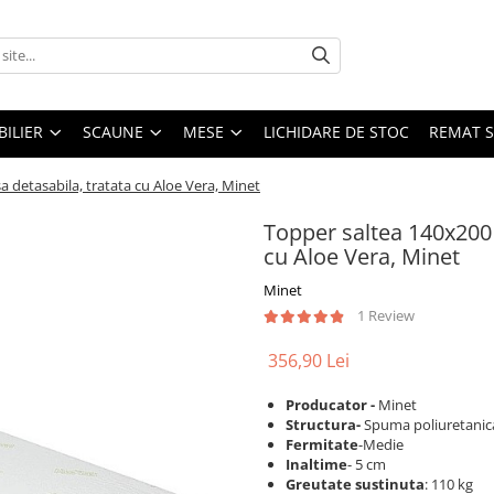
ILIER
SCAUNE
MESE
LICHIDARE DE STOC
REMAT S
 detasabila, tratata cu Aloe Vera, Minet
Topper saltea 140x200
cu Aloe Vera, Minet
Minet
1 Review
356,90 Lei
Producator -
Minet
Structura-
Spuma poliuretani
Fermitate
-Medie
Inaltime
- 5 cm
Greutate sustinuta
: 110 kg