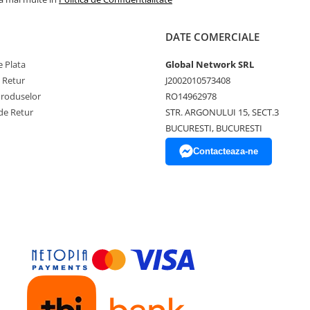
DATE COMERCIALE
 Plata
Global Network SRL
e Retur
J2002010573408
Produselor
RO14962978
de Retur
STR. ARGONULUI 15, SECT.3
BUCURESTI, BUCURESTI
Contacteaza-ne