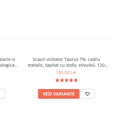
tarie si
Scaun vizitator Taurus TN, cadru
Scaun de li
cologica,
metalic, tapitat cu stofa, stivuibil, 120
lemn masiv
kg, negru
120 k
183,03 Lei
VEZI VARIANTE
AD