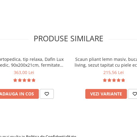
PRODUSE SIMILARE
ortopedica, tip relaxa, Dafin Lux
Scaun pliant lemn masiv, buca
edic, 90x200x21cm, fermitate
living, sezut tapitat cu piele e
u plasa de arcuri tip Bonell, fata
100 kg, cires
363,00 Lei
215,56 Lei
na, sistem de aerisire cu butoni,
Salt Confort
ADAUGA IN COS
VEZI VARIANTE
la mai multe in
Politica de Confidentialitate