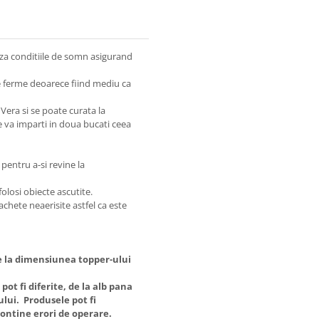
aza conditiile de somn asigurand
e ferme deoarece fiind mediu ca
Vera si se poate curata la
 va imparti in doua bucati ceea
 pentru a-si revine la
olosi obiecte ascutite.
achete neaerisite astfel ca este
e la dimensiunea topper-ului
ot fi diferite, de la alb pana
ului. Produsele pot fi
contine erori de operare.