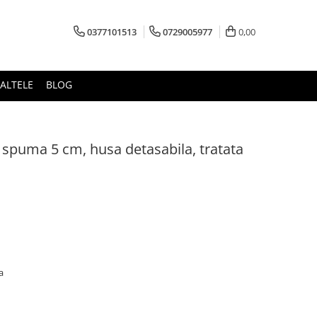
0377101513
0729005977
0,00
ALTELE
BLOG
 spuma 5 cm, husa detasabila, tratata
ca