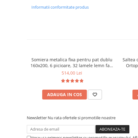
Informatii conformitate produs
Mese gradinita
Scaune gradinita
Set mese si scaune gradinita
Mobilier copii
Mobila camera copii
Scaune birou pentru copii
Saltele patuturi copii
Somiera metalica fixa pentru pat dublu
Saltea 
Paturi copii
160x200, 6 picioare, 32 lamele lemn fag,
Ortop
benzi textile, suport saltea ferm, negru
medie, c
514,00 Lei
Masa si scaune gradinita
vara-iar
Seturi comode living si dormitor
ADAUGA IN COS
Newsletter
Nu rata ofertele si promotiile noastre
Vreau sa primesc newsletter cu promotiile magazinului. Af