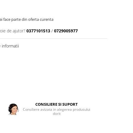
 face parte din oferta curenta
oie de ajutor?
0377101513
/
0729005977
informatii
CONSILIERE SI SUPORT
Consiliere avizata in alegerea produsului
dorit