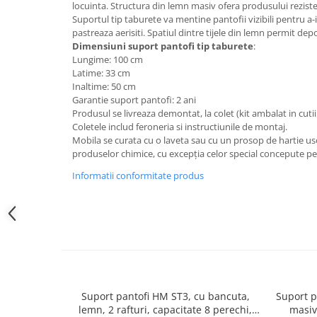
Top saltele 5 cm
locuinta. Structura din lemn masiv ofera produsului reziste
Scaune manager
Suportul tip taburete va mentine pantofii vizibili pentru a-i
Top saltele 10 cm
Mobilier bucatarie
pastreaza aerisiti. Spatiul dintre tijele din lemn permit dep
Top saltele memory 5 cm
Dimensiuni suport pantofi tip taburete
:
Mese bucatarie
Top saltele MemoHR 6.5 cm
Lungime: 100 cm
Scaune pentru bucatarie
Latime: 33 cm
Saltele ieftine
Inaltime: 50 cm
Mobila bucatarie
Saltele cu plasa de arcuri
Garantie suport pantofi: 2 ani
Seturi mese si scaune bucatarie
Produsul se livreaza demontat, la colet (kit ambalat in cutii
Saltele cu spuma
Mobilier hol
Coletele includ feroneria si instructiunile de montaj.
Mobila se curata cu o laveta sau cu un prosop de hartie uso
Mobila hol
produselor chimice, cu excepția celor special concepute pen
Suporturi si rafturi pantofi
Informatii conformitate produs
Portmantouri
Pantofare
Seturi mobilier hol
Stender haine
Suport pentru umerase
Etajere
Cuiere
Suport pantofi HM ST3, cu bancuta,
Suport p
lemn, 2 rafturi, capacitate 8 perechi,
masiv
Mobilier gradinita