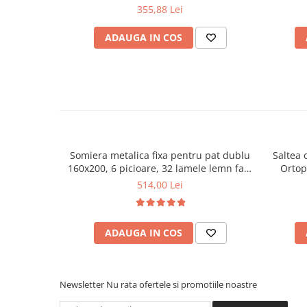
crem/wenge
355,88 Lei
Mese gradinita
Scaune gradinita
ADAUGA IN COS
Set mese si scaune gradinita
Mobilier copii
Mobila camera copii
Scaune birou pentru copii
Saltele patuturi copii
Paturi copii
Somiera metalica fixa pentru pat dublu
Saltea 
Masa si scaune gradinita
160x200, 6 picioare, 32 lamele lemn fag,
Ortop
benzi textile, suport saltea ferm, negru
medie, c
Seturi comode living si dormitor
514,00 Lei
vara-iar
ADAUGA IN COS
Newsletter
Nu rata ofertele si promotiile noastre