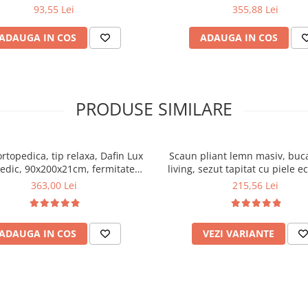
rafturi metalice, capacitate 8 
93,55 Lei
355,88 Lei
alb
ADAUGA IN COS
ADAUGA IN COS
PRODUSE SIMILARE
ortopedica, tip relaxa, Dafin Lux
Scaun pliant lemn masiv, buca
edic, 90x200x21cm, fermitate
living, sezut tapitat cu piele e
u plasa de arcuri tip Bonell, fata
100 kg, cires
363,00 Lei
215,56 Lei
na, sistem de aerisire cu butoni,
Salt Confort
ADAUGA IN COS
VEZI VARIANTE