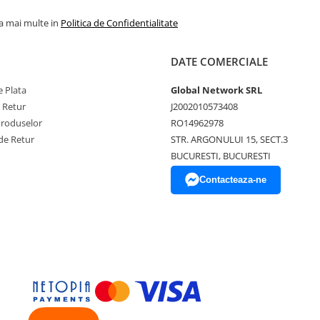
la mai multe in
Politica de Confidentialitate
DATE COMERCIALE
 Plata
Global Network SRL
e Retur
J2002010573408
Produselor
RO14962978
de Retur
STR. ARGONULUI 15, SECT.3
BUCURESTI, BUCURESTI
Contacteaza-ne