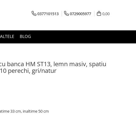
0377101513
0729005977
0,00
ALTELE
BLOG
 cu banca HM ST13, lemn masiv, spatiu
10 perechi, gri/natur
atime 33 cm, inaltime 50 cm