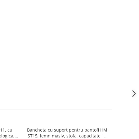
11, cu
Bancheta cu suport pentru pantofi HM
Suport pa
logica, 2
ST15, lemn masiv, stofa, capacitate 10
masiv, c