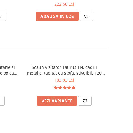
perechi,
perechi, gri/natur
222,68 Lei
ADAUGA IN COS
AD
tarie si
Scaun vizitator Taurus TN, cadru
Scaun de li
cologica,
metalic, tapitat cu stofa, stivuibil, 120
lemn masiv
kg, negru
120 k
183,03 Lei
VEZI VARIANTE
AD