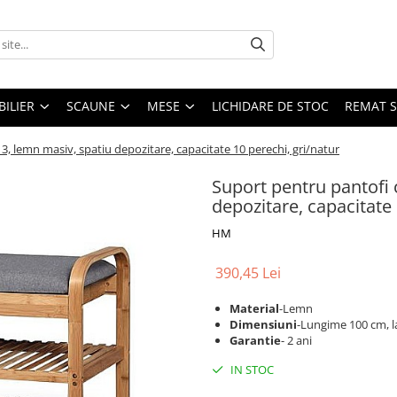
ILIER
SCAUNE
MESE
LICHIDARE DE STOC
REMAT S
 lemn masiv, spatiu depozitare, capacitate 10 perechi, gri/natur
Suport pentru pantofi
depozitare, capacitate 
HM
390,45 Lei
Material
-Lemn
Dimensiuni
-Lungime 100 cm, l
Garantie
- 2 ani
IN STOC