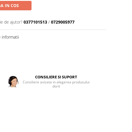
A IN COS
ie de ajutor?
0377101513
/
0729005977
informatii
CONSILIERE SI SUPORT
Consiliere avizata in alegerea produsului
dorit