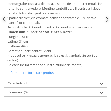
care se grabesc sa iasa din casa. Dispune de un taburet moale iar
Mese gradinita
rafturile sunt la vedere. Mentine pantofii vizibili pentru a-i alege
Scaune gradinita
rapid si totodata ii pastreaza aerisiti.
Spatiile dintre tijele cromate pemit depozitarea cu usurinta a
Set mese si scaune gradinita
pantofilor cu toc inalt.
Mobilier copii
Se potriveste atat unui hol mic cat si unuia ceva mai mare.
Dimensiuni suport pantofi tip taburete
:
Mobila camera copii
Lungime: 81 cm
Scaune birou pentru copii
Latime: 31 cm
Saltele patuturi copii
Inaltime: 49 cm
Garantie suport pantofi: 2 ani
Paturi copii
Produsul se livreaza demontat, la colet (kit ambalat in cutii de
Masa si scaune gradinita
carton).
Coletele includ feroneria si instructiunile de montaj.
Seturi comode living si dormitor
Informatii conformitate produs
Caracteristici
Review-uri
(0)