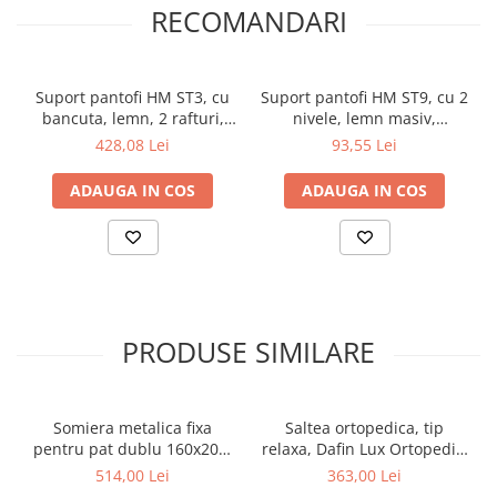
RECOMANDARI
Suport pantofi HM ST3, cu
Suport pantofi HM ST9, cu 2
bancuta, lemn, 2 rafturi,
nivele, lemn masiv,
capacitate 8 perechi,
capacitate 10 perechi, natur
428,08 Lei
93,55 Lei
alb/negru
ADAUGA IN COS
ADAUGA IN COS
PRODUSE SIMILARE
Somiera metalica fixa
Saltea ortopedica, tip
pentru pat dublu 160x200,
relaxa, Dafin Lux Ortopedic,
6 picioare, 32 lamele lemn
90x200x21cm, fermitate
514,00 Lei
363,00 Lei
fag, benzi textile, suport
medie, cu plasa de arcuri