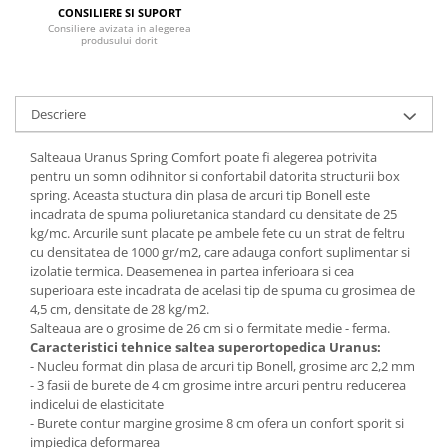
CONSILIERE SI SUPORT
Mese gradinita
Consiliere avizata in alegerea
produsului dorit
Scaune gradinita
Set mese si scaune gradinita
Mobilier copii
Descriere
Mobila camera copii
Salteaua Uranus Spring Comfort poate fi alegerea potrivita
Scaune birou pentru copii
pentru un somn odihnitor si confortabil datorita structurii box
Saltele patuturi copii
spring. Aceasta stuctura din plasa de arcuri tip Bonell este
Paturi copii
incadrata de spuma poliuretanica standard cu densitate de 25
kg/mc. Arcurile sunt placate pe ambele fete cu un strat de feltru
Masa si scaune gradinita
cu densitatea de 1000 gr/m2, care adauga confort suplimentar si
Seturi comode living si dormitor
izolatie termica. Deasemenea in partea inferioara si cea
superioara este incadrata de acelasi tip de spuma cu grosimea de
4,5 cm, densitate de 28 kg/m2.
Salteaua are o grosime de 26 cm si o fermitate medie - ferma.
Caracteristici tehnice saltea superortopedica Uranus:
- Nucleu format din plasa de arcuri tip Bonell, grosime arc 2,2 mm
- 3 fasii de burete de 4 cm grosime intre arcuri pentru reducerea
indicelui de elasticitate
- Burete contur margine grosime 8 cm ofera un confort sporit si
impiedica deformarea