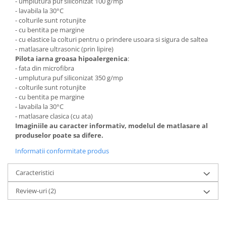
- umplutura puf siliconizat 100 g/mp
- lavabila la 30°C
- colturile sunt rotunjite
- cu bentita pe margine
- cu elastice la colturi pentru o prindere usoara si sigura de saltea
- matlasare ultrasonic (prin lipire)
Pilota iarna groasa hipoalergenica
:
- fata din microfibra
- umplutura puf siliconizat 350 g/mp
- colturile sunt rotunjite
- cu bentita pe margine
- lavabila la 30°C
- matlasare clasica (cu ata)
Imaginiile au caracter informativ, modelul de matlasare al
produselor poate sa difere.
Informatii conformitate produs
Caracteristici
Review-uri
(2)