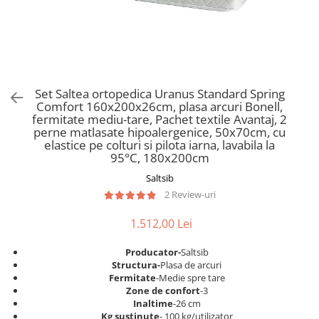
Scaune pliante
Saltele Pocket
Noptiere
Scaune birou
Saltele cu arcuri impachetate
Paturi
individual
Scaune profesionale
Seturi de pat si saltea
Saltele Memory Pocket
Masute de toaleta
Scaune Lemn
Saltele Memory Foam
Mobilier living
Scaune birou copii
Set Saltea ortopedica Uranus Standard Spring
Saltele Memory Pocket
Scaune pentru living
Comfort 160x200x26cm, plasa arcuri Bonell,
Scaune resigilate
Saltele cu plasa arcuri
fermitate mediu-tare, Pachet textile Avantaj, 2
Seturi comode living si vitrine
perne matlasate hipoalergenice, 50x70cm, cu
Scaune gradinita
Saltele cu spuma
Mobila living
elastice pe colturi si pilota iarna, lavabila la
Saltele cu spuma
Scaune conferinta
95°C, 180x200cm
Comode living
Saltele cu spuma poliuretanica
Scaune terasa si outdoor
Saltsib
Set mese plus scaune
2 Review-uri
Saltele Latex
Mobilier birou
Saltele Memory
Scaune ergonomice
1.512,00 Lei
Saltele 140x200
Etajere Birou
Producator-
Saltsib
Saltele 160x200
Dulap birou
Structura-
Plasa de arcuri
Birouri
Saltele 180x200
Fermitate
-Medie spre tare
Zone de confort
-3
Scaune pentru birou
Top saltele
Inaltime
-26 cm
Scaune pentru vizitatori
Kg sustinute
- 100 kg/utilizator