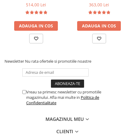
6 picioare, 32 lamele lemn
90x200x21cm, fermitate
514,00 Lei
363,00 Lei
fag, benzi textile, suport
medie, cu plasa de arcuri
saltea ferm, negru
tip Bonell, fata vara-iarna,
sistem de aerisire cu
ADAUGA IN COS
ADAUGA IN COS
butoni, Salt Confort
Newsletter
Nu rata ofertele si promotiile noastre
Vreau sa primesc newsletter cu promotiile
magazinului. Afla mai multe in
Politica de
Confidentialitate
MAGAZINUL MEU
CLIENTI