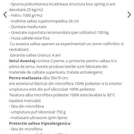
- Spuma poliuretanica incadreaza structura box spring si are
densitate 25 kg/m2
- Feltru 1000 gr/m2
- Inaltime saltea superortopedica 26 cm
- Duritate mediu-tare
- Greutate suportata recomandata (per utilizator) 100 kg
- Husa saltelei este fixa
Cu aceasta saltea speram sa experimentati un somn odihnitor si
revitalizant.
Garantie saltea Uranus: 4 ani
Setul Avantaj
contine 2 perne, o protectie pentru saltea si o
pilota de iarna. Aceste produse textile sunt fabricate din
materiale de calitate superioara, tratate antialergenic.
Perna matlasata
alba 50x70 cm:
Are exteriorul fabricat din microfibra 100% poliester si la interior
umplutura este din puf siliconizat 100% poliester.
Tesatura alba microfibra poliester 100% este lavabila la 30°C
(spalare manuala)
- fata din microfibra
- umplutura puf siliconizat 750 g
- matlasare ultrasonic (prin lipire)
Protectie saltea hipoalergenica
:
- fata dn mcrofibra