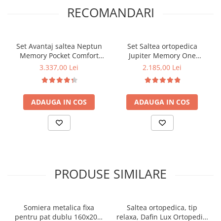
RECOMANDARI
Set Avantaj saltea Neptun
Set Saltea ortopedica
Memory Pocket Comfort
Jupiter Memory One
160x200 plus 2 perne 50
160x200x24cm, spuma
3.337,00 Lei
2.185,00 Lei
x70 plus Husa plus Pilota
poliuretanica, memory
microfibra iarna 180x200
foam 4 cm, husa
hipoalergenica, fermitate
ADAUGA IN COS
ADAUGA IN COS
mediu-tare, textile Avantaj,
2 perne matlasate 50x70cm
lavabile la 60°C, husa
antialergica, pilota iarna,
densitate 400g/m²
PRODUSE SIMILARE
Somiera metalica fixa
Saltea ortopedica, tip
pentru pat dublu 160x200,
relaxa, Dafin Lux Ortopedic,