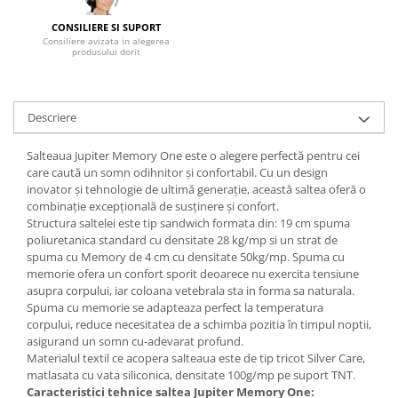
Mese gradinita
CONSILIERE SI SUPORT
Consiliere avizata in alegerea
Scaune gradinita
produsului dorit
Set mese si scaune gradinita
Mobilier copii
Descriere
Mobila camera copii
Scaune birou pentru copii
Salteaua Jupiter Memory One este o alegere perfectă pentru cei
Saltele patuturi copii
care caută un somn odihnitor și confortabil. Cu un design
Paturi copii
inovator și tehnologie de ultimă generație, această saltea oferă o
combinație excepțională de susținere și confort.
Masa si scaune gradinita
Structura saltelei este tip sandwich formata din: 19 cm spuma
Seturi comode living si dormitor
poliuretanica standard cu densitate 28 kg/mp si un strat de
spuma cu Memory de 4 cm cu densitate 50kg/mp. Spuma cu
memorie ofera un confort sporit deoarece nu exercita tensiune
asupra corpului, iar coloana vetebrala sta in forma sa naturala.
Spuma cu memorie se adapteaza perfect la temperatura
corpului, reduce necesitatea de a schimba pozitia în timpul noptii,
asigurand un somn cu-adevarat profund.
Materialul textil ce acopera salteaua este de tip tricot Silver Care,
matlasata cu vata siliconica, densitate 100g/mp pe suport TNT.
Caracteristici tehnice saltea Jupiter Memory One: