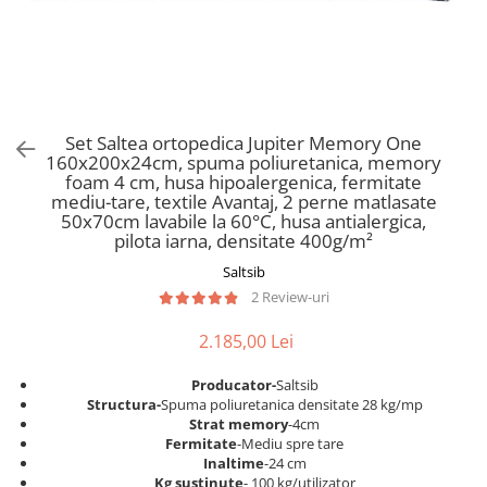
Scaune pliante
Saltele Pocket
Noptiere
Scaune birou
Saltele cu arcuri impachetate
Paturi
individual
Scaune profesionale
Seturi de pat si saltea
Saltele Memory Pocket
Masute de toaleta
Scaune Lemn
Saltele Memory Foam
Mobilier living
Scaune birou copii
Set Saltea ortopedica Jupiter Memory One
Saltele Memory Pocket
Scaune pentru living
160x200x24cm, spuma poliuretanica, memory
Scaune resigilate
Saltele cu plasa arcuri
foam 4 cm, husa hipoalergenica, fermitate
Seturi comode living si vitrine
mediu-tare, textile Avantaj, 2 perne matlasate
Scaune gradinita
Saltele cu spuma
Mobila living
50x70cm lavabile la 60°C, husa antialergica,
Saltele cu spuma
Scaune conferinta
pilota iarna, densitate 400g/m²
Comode living
Saltele cu spuma poliuretanica
Scaune terasa si outdoor
Saltsib
Set mese plus scaune
2 Review-uri
Saltele Latex
Mobilier birou
Saltele Memory
Scaune ergonomice
2.185,00 Lei
Saltele 140x200
Etajere Birou
Producator-
Saltsib
Saltele 160x200
Dulap birou
Structura-
Spuma poliuretanica densitate 28 kg/mp
Birouri
Saltele 180x200
Strat memory
-4cm
Fermitate
-Mediu spre tare
Scaune pentru birou
Top saltele
Inaltime
-24 cm
Scaune pentru vizitatori
Kg sustinute
- 100 kg/utilizator