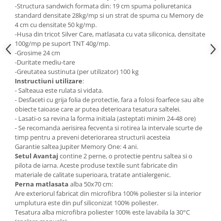
-Structura sandwich formata din: 19 cm spuma poliuretanica
standard densitate 28kg/mp si un strat de spuma cu Memory de
4 cm cu densitate 50 kg/mp.
-Husa din tricot Silver Care, matlasata cu vata siliconica, densitate
100g/mp pe suport TNT 40g/mp.
-Grosime 24 cm
-Duritate mediu-tare
-Greutatea sustinuta (per utilizator) 100 kg
Instructiuni utilizare
:
- Salteaua este rulata si vidata.
- Desfaceti cu grija folia de protectie, fara a folosi foarfece sau alte
obiecte taioase care ar putea deterioara tesatura saltelei.
- Lasati-o sa revina la forma initiala (asteptati minim 24-48 ore)
- Se recomanda aerisirea fecventa si rotirea la intervale scurte de
timp pentru a preveni deteriorarea structurii acesteia
Garantie saltea Jupiter Memory One: 4 ani.
Setul Avantaj
contine 2 perne, o protectie pentru saltea si o
pilota de iarna. Aceste produse textile sunt fabricate din
materiale de calitate superioara, tratate antialergenic.
Perna matlasata
alba 50x70 cm:
Are exteriorul fabricat din microfibra 100% poliester si la interior
umplutura este din puf siliconizat 100% poliester.
Tesatura alba microfibra poliester 100% este lavabila la 30°C