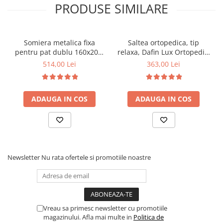
PRODUSE SIMILARE
Somiera metalica fixa
Saltea ortopedica, tip
pentru pat dublu 160x200,
relaxa, Dafin Lux Ortopedic,
6 picioare, 32 lamele lemn
90x200x21cm, fermitate
514,00 Lei
363,00 Lei
fag, benzi textile, suport
medie, cu plasa de arcuri
saltea ferm, negru
tip Bonell, fata vara-iarna,
sistem de aerisire cu
ADAUGA IN COS
ADAUGA IN COS
butoni, Salt Confort
Newsletter
Nu rata ofertele si promotiile noastre
Vreau sa primesc newsletter cu promotiile
magazinului. Afla mai multe in
Politica de