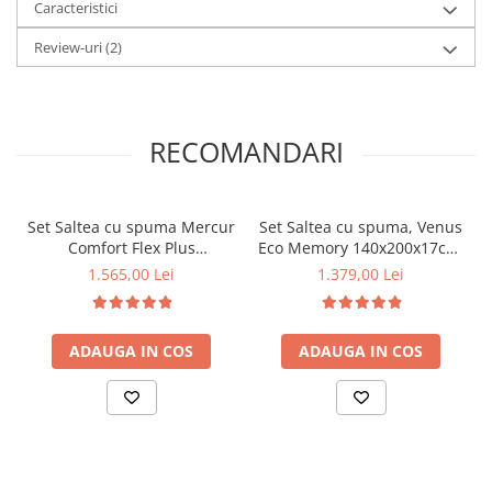
Caracteristici
Review-uri
(2)
RECOMANDARI
Set Saltea cu spuma Mercur
Set Saltea cu spuma, Venus
Comfort Flex Plus
Eco Memory 140x200x17cm,
140x200x20cm, fermitate
cu spuma poliuretanica,
1.565,00 Lei
1.379,00 Lei
mediu spre tare,
memory foam 2 cm,
hipoalergenica, husa
fermitate mediu spre tare,
detasabila, Saltsib plus 2
Saltsib plus 2 perne
ADAUGA IN COS
ADAUGA IN COS
perne matlasate 50x70cm
matlasate 50x70cm,
lavabile la 60°C, husa
umplutura fibre de
microfibra, antialergica si
poliester si husa
pilota vara, densitate
hipoalergenica, lavabila la
200g/m², 180x200cm
95°C