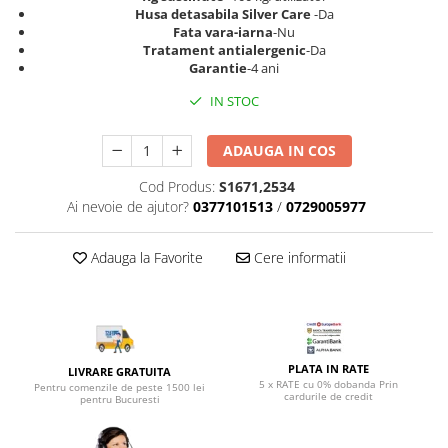
Top saltele 5 cm
Husa detasabila Silver Care
-Da
Scaune manager
Top saltele 10 cm
Fata vara-iarna
-Nu
Mobilier bucatarie
Tratament antialergenic
-Da
Top saltele memory 5 cm
Garantie
-4 ani
Mese bucatarie
Top saltele MemoHR 6.5 cm
Scaune pentru bucatarie
IN STOC
Saltele ieftine
Mobila bucatarie
Saltele cu plasa de arcuri
ADAUGA IN COS
Seturi mese si scaune bucatarie
Saltele cu spuma
Mobilier hol
Cod Produs:
S1671,2534
Ai nevoie de ajutor?
0377101513
/
0729005977
Mobila hol
Suporturi si rafturi pantofi
Adauga la Favorite
Cere informatii
Portmantouri
Pantofare
Seturi mobilier hol
Stender haine
Suport pentru umerase
PLATA IN RATE
LIVRARE GRATUITA
5 x RATE cu 0% dobanda Prin
Pentru comenzile de peste 1500 lei
Etajere
cardurile de credit
pentru Bucuresti
Cuiere
Mobilier gradinita