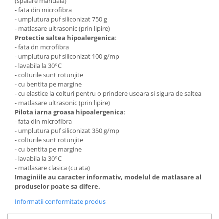
(spalare manuala)
- fata din microfibra
- umplutura puf siliconizat 750 g
- matlasare ultrasonic (prin lipire)
Protectie saltea hipoalergenica
:
- fata dn mcrofibra
- umplutura puf siliconizat 100 g/mp
- lavabila la 30°C
- colturile sunt rotunjite
- cu bentita pe margine
- cu elastice la colturi pentru o prindere usoara si sigura de saltea
- matlasare ultrasonic (prin lipire)
Pilota iarna groasa hipoalergenica
:
- fata din microfibra
- umplutura puf siliconizat 350 g/mp
- colturile sunt rotunjite
- cu bentita pe margine
- lavabila la 30°C
- matlasare clasica (cu ata)
Imaginiile au caracter informativ, modelul de matlasare al
produselor poate sa difere.
Informatii conformitate produs