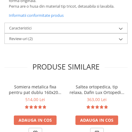
forma originala.
Perna are o husa din material tip tricot, detasabila si lavabila.
Informatii conformitate produs
Caracteristici
Review-uri
(2)
PRODUSE SIMILARE
Somiera metalica fixa
Saltea ortopedica, tip
pentru pat dublu 160x200,
relaxa, Dafin Lux Ortopedic,
6 picioare, 32 lamele lemn
90x200x21cm, fermitate
514,00 Lei
363,00 Lei
fag, benzi textile, suport
medie, cu plasa de arcuri
saltea ferm, negru
tip Bonell, fata vara-iarna,
sistem de aerisire cu
ADAUGA IN COS
ADAUGA IN COS
butoni, Salt Confort