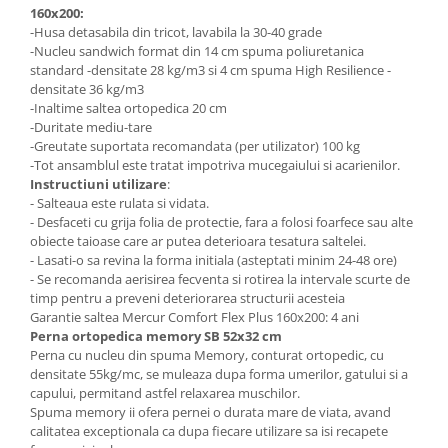
160x200:
-Husa detasabila din tricot, lavabila la 30-40 grade
-Nucleu sandwich format din 14 cm spuma poliuretanica
standard -densitate 28 kg/m3 si 4 cm spuma High Resilience -
densitate 36 kg/m3
-Inaltime saltea ortopedica 20 cm
-Duritate mediu-tare
-Greutate suportata recomandata (per utilizator) 100 kg
-Tot ansamblul este tratat impotriva mucegaiului si acarienilor.
Instructiuni utilizare
:
- Salteaua este rulata si vidata.
- Desfaceti cu grija folia de protectie, fara a folosi foarfece sau alte
obiecte taioase care ar putea deterioara tesatura saltelei.
- Lasati-o sa revina la forma initiala (asteptati minim 24-48 ore)
- Se recomanda aerisirea fecventa si rotirea la intervale scurte de
timp pentru a preveni deteriorarea structurii acesteia
Garantie saltea Mercur Comfort Flex Plus 160x200: 4 ani
Perna ortopedica memory SB 52x32 cm
Perna cu nucleu din spuma Memory, conturat ortopedic, cu
densitate 55kg/mc, se muleaza dupa forma umerilor, gatului si a
capului, permitand astfel relaxarea muschilor.
Spuma memory ii ofera pernei o durata mare de viata, avand
calitatea exceptionala ca dupa fiecare utilizare sa isi recapete