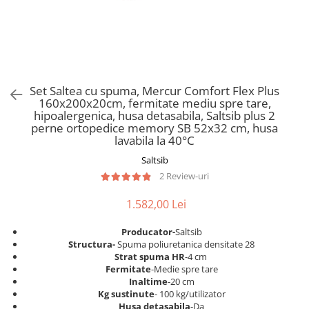
Scaune pliante
Saltele Pocket
Noptiere
Scaune birou
Saltele cu arcuri impachetate
Paturi
individual
Scaune profesionale
Seturi de pat si saltea
Saltele Memory Pocket
Masute de toaleta
Scaune Lemn
Saltele Memory Foam
Mobilier living
Scaune birou copii
Set Saltea cu spuma, Mercur Comfort Flex Plus
Saltele Memory Pocket
Scaune pentru living
160x200x20cm, fermitate mediu spre tare,
Scaune resigilate
Saltele cu plasa arcuri
hipoalergenica, husa detasabila, Saltsib plus 2
Seturi comode living si vitrine
perne ortopedice memory SB 52x32 cm, husa
Scaune gradinita
Saltele cu spuma
Mobila living
lavabila la 40°C
Saltele cu spuma
Scaune conferinta
Comode living
Saltsib
Saltele cu spuma poliuretanica
Scaune terasa si outdoor
Set mese plus scaune
2 Review-uri
Saltele Latex
Mobilier birou
1.582,00 Lei
Saltele Memory
Scaune ergonomice
Saltele 140x200
Etajere Birou
Producator-
Saltsib
S
tructura-
Spuma poliuretanica densitate 28
Saltele 160x200
Dulap birou
Strat spuma HR
-4 cm
Birouri
Saltele 180x200
Fermitate
-Medie spre tare
Inaltime
-20 cm
Scaune pentru birou
Top saltele
Kg sustinute
- 100 kg/utilizator
Scaune pentru vizitatori
Husa detasabila
-Da