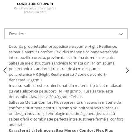
CONSILIERE SI SUPORT
Mese gradinita
Consiliere avizata in alegerea
produsului dorit
Scaune gradinita
Set mese si scaune gradinita
Mobilier copii
Descriere
Mobila camera copii
Datorita proprietatilor ortopedice ale spumei Hight Resilience,
Scaune birou pentru copii
salteaua Mercur Comfort Flex Plus mentine coloana vertebrala
Saltele patuturi copii
intr-o pozitie corecta, previne dar si elimina durerile de spate.
Paturi copii
Salteaua are o structura sandwich formata din: 14 cm spuma
poliuretanica standard si un strat de 4 cm de spuma
Masa si scaune gradinita
poliuretanica HR (Hight Resilience) cu 7 zone de confort-
Seturi comode living si dormitor
densitate 36kg/m3.
Invelisul saltelei este confectionat din material tip tricot matlasat
cu vata siliconica pe suport TNT 40 gr/mp. Husa saltelei este
detasabila si lavabila la 30-40 grade Celsius.
Salteaua Mercur Comfort Plus reprezintă un avans în materie de
confort și susținere pentru un somn odihnitor și revitalizant. Cu
un design inovator și tehnologie de ultimă generație, această
saltea oferă o combinație perfectă între susținere fermă și confort
adaptabil.
Caracteristici tehnice saltea Mercur Comfort Flex Plus