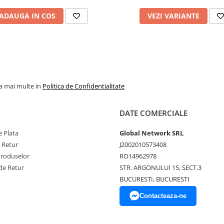
ADAUGA IN COS
VEZI VARIANTE
la mai multe in
Politica de Confidentialitate
DATE COMERCIALE
 Plata
Global Network SRL
e Retur
J2002010573408
Produselor
RO14962978
de Retur
STR. ARGONULUI 15, SECT.3
BUCURESTI, BUCURESTI
Contacteaza-ne