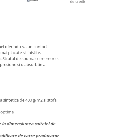
de credit
ei oferindu-va un confort
ai placute si linistite.
a. Stratul de spuma cu memorie,
presiune si o absorbtie a
 sintetica de 400 g/m2 si stofa
e optima
e la dimensiunea saltelei de
odificate de catre producator