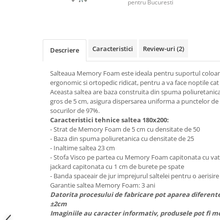
Top saltele 5 cm
pentru Bucuresti
Scaune manager
Top saltele 10 cm
Mobilier bucatarie
Top saltele memory 5 cm
Mese bucatarie
Top saltele MemoHR 6.5 cm
Scaune pentru bucatarie
Caracteristici
Review-uri
(2)
Descriere
Saltele ieftine
Mobila bucatarie
Saltele cu plasa de arcuri
Salteaua Memory Foam este ideala pentru suportul coloan
Seturi mese si scaune bucatarie
Saltele cu spuma
ergonomic si ortopedic ridicat, pentru a va face noptile cat m
Mobilier hol
Aceasta saltea are baza construita din spuma poliuretanic
gros de 5 cm, asigura dispersarea uniforma a punctelor de 
Mobila hol
socurilor de 97%.
Suporturi si rafturi pantofi
Caracteristici tehnice saltea 180x200:
Portmantouri
- Strat de Memory Foam de 5 cm cu densitate de 50
- Baza din spuma poliuretanica cu densitate de 25
Pantofare
- Inaltime saltea 23 cm
Seturi mobilier hol
- Stofa Visco pe partea cu Memory Foam capitonata cu vata
Stender haine
jackard capitonata cu 1 cm de burete pe spate
- Banda spaceair de jur imprejurul saltelei pentru o aerisir
Suport pentru umerase
Garantie saltea Memory Foam: 3 ani
Etajere
Datorita procesului de fabricare pot aparea diferent
±2cm
Cuiere
Imaginiile au caracter informativ, produsele pot fi m
Mobilier gradinita