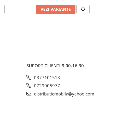
VEZI VARIANTE
AD
SUPORT CLIENTI
9.00-16.30
0377101513
0729005977
distributiemobila@yahoo.com