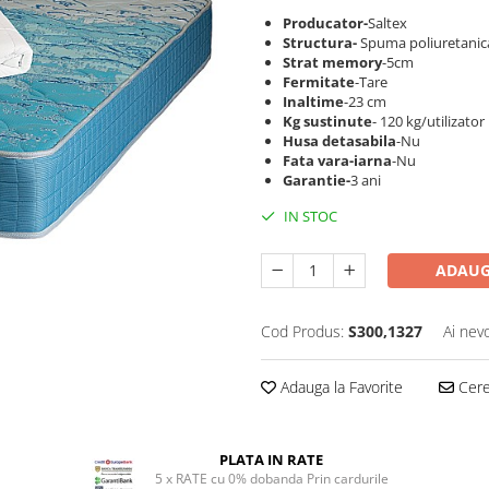
Producator-
Saltex
Structura-
Spuma poliuretanica
Strat memory
-5cm
Fermitate
-Tare
Inaltime
-23 cm
Kg sustinute
- 120 kg/utilizator
Husa detasabila
-Nu
Fata vara-iarna
-Nu
Garantie-
3 ani
IN STOC
ADAUG
Cod Produs:
S300,1327
Ai nev
Adauga la Favorite
Cere 
PLATA IN RATE
5 x RATE cu 0% dobanda Prin cardurile