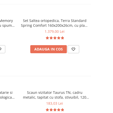
n Memory
Set Saltea ortopedica, Terra Standard
Set Saltea
cu spuma
Spring Comfort 160x200x26cm, cu plasa
160x200x17
m 4 cm,
de arcuri Bonell, husa detasabila tricot,
memory f
1.379,00 Lei
rgenica,
hipoalergenica, fermitate mediu spre
spre
tsib plus
tare, Saltsib plus 2 perne matlasate
hipoalerge
asata,
50x70cm, umplutura fibre de poliester,
ADAUGA IN COS
AD
200cm
lavabile la 60°C
tarie si
Scaun vizitator Taurus TN, cadru
Scaun de li
cologica,
metalic, tapitat cu stofa, stivuibil, 120
lemn masiv
kg, negru
120 k
183,03 Lei