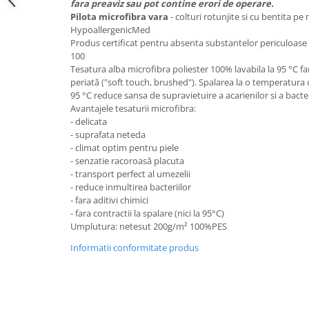
fara preaviz sau pot contine erori de operare.
Pilota microfibra vara
- colturi rotunjite si cu bentita p
Mese gradinita
HypoallergenicMed
Scaune gradinita
Produs certificat pentru absenta substantelor periculoa
Set mese si scaune gradinita
100
Tesatura alba microfibra poliester 100% lavabila la 95 °C far
Mobilier copii
periată ("soft touch, brushed"). Spalarea la o temperatura
Mobila camera copii
95 °C reduce sansa de supravietuire a acarienilor si a bacter
Avantajele tesaturii microfibra:
Scaune birou pentru copii
- delicata
Saltele patuturi copii
- suprafata neteda
Paturi copii
- climat optim pentru piele
- senzatie racoroasă placuta
Masa si scaune gradinita
- transport perfect al umezelii
Seturi comode living si dormitor
- reduce inmultirea bacteriilor
- fara aditivi chimici
- fara contractii la spalare (nici la 95°C)
Umplutura: netesut 200g/m² 100%PES
Informatii conformitate produs