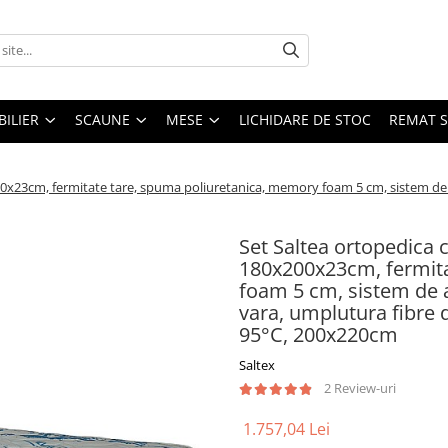
ILIER
SCAUNE
MESE
LICHIDARE DE STOC
REMAT S
23cm, fermitate tare, spuma poliuretanica, memory foam 5 cm, sistem de aer
Set Saltea ortopedica
180x200x23cm, fermita
foam 5 cm, sistem de ae
vara, umplutura fibre d
95°C, 200x220cm
Saltex
2 Review-uri
1.757,04 Lei