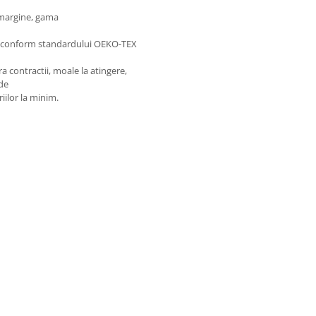
e margine, gama
se conform standardului OEKO-TEX
a contractii, moale la atingere,
 de
iilor la minim.