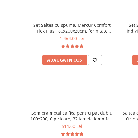
Set Saltea cu spuma, Mercur Comfort
Set 
Flex Plus 180x200x20cm, fermitate
indiv
mediu spre tare, hipoalergenica, husa
Pock
1.464,00 Lei
detasabila, Saltsib plus husa matlasata,
hipoale
microfibra, lavabila la 95°C
perne 
60°C, h
ADAUGA IN COS
den
Somiera metalica fixa pentru pat dublu
Saltea 
160x200, 6 picioare, 32 lamele lemn fag,
Ortop
benzi textile, suport saltea ferm, negru
medie, c
514,00 Lei
vara-iar