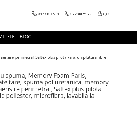
0377101513
0729005977
0,00
ALTELE
BLOG
isire perimetral, Saltex plus pilota vara, umplutura fibre
 cu spuma, Memory Foam Paris,
te tare, spuma poliuretanica, memory
risire perimetral, Saltex plus pilota
e poliester, microfibra, lavabila la