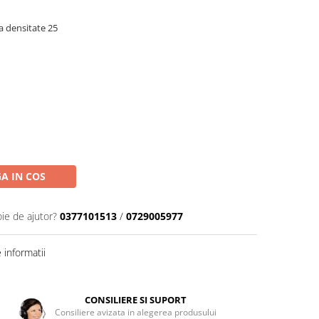
 densitate 25
A IN COS
oie de ajutor?
0377101513
/
0729005977
informatii
CONSILIERE SI SUPORT
Consiliere avizata in alegerea produsului