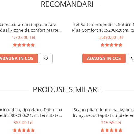
RECOMANDARI
Saltea cu arcuri impachetate
Set Saltea ortopedica, Satur
idual 7 zone de confort Marte
Plus Comfort 160x200x20cm, 
et One 160x200x23cm, husa
poliuretanica HR, memory foa
1.707,00 Lei
2.390,00 Lei
rgenica, fermitate mediu-soft, 2
husa detasabila tricot, hipoale
matlasate 50x70cm lavabile la
fermitate mediu spre tare, Sal
usa antialergica si pilota vara,
pilota microfibra iarna, matl
ADAUGA IN COS
ADAUGA IN COS
sitate 400g/m², 180x200cm
umplutura poliester, 180x
PRODUSE SIMILARE
ortopedica, tip relaxa, Dafin Lux
Scaun pliant lemn masiv, buca
edic, 90x200x21cm, fermitate
living, sezut tapitat cu piele e
u plasa de arcuri tip Bonell, fata
100 kg, cires
363,00 Lei
215,56 Lei
na, sistem de aerisire cu butoni,
Salt Confort