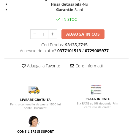
Top saltele 5 cm
Husa detasabila
-Nu
Scaune manager
Top saltele 10 cm
Garantie
-3 ani
Mobilier bucatarie
Top saltele memory 5 cm
IN STOC
Mese bucatarie
Top saltele MemoHR 6.5 cm
Scaune pentru bucatarie
Saltele ieftine
ADAUGA IN COS
Mobila bucatarie
Saltele cu plasa de arcuri
Cod Produs:
S3135,2715
Seturi mese si scaune bucatarie
Saltele cu spuma
Ai nevoie de ajutor?
0377101513
/
0729005977
Mobilier hol
Mobila hol
Adauga la Favorite
Cere informatii
Suporturi si rafturi pantofi
Portmantouri
Pantofare
Seturi mobilier hol
PLATA IN RATE
LIVRARE GRATUITA
Stender haine
5 x RATE cu 0% dobanda Prin
Pentru comenzile de peste 1500 lei
cardurile de credit
Suport pentru umerase
pentru Bucuresti
Etajere
Cuiere
Mobilier gradinita
CONSILIERE SI SUPORT