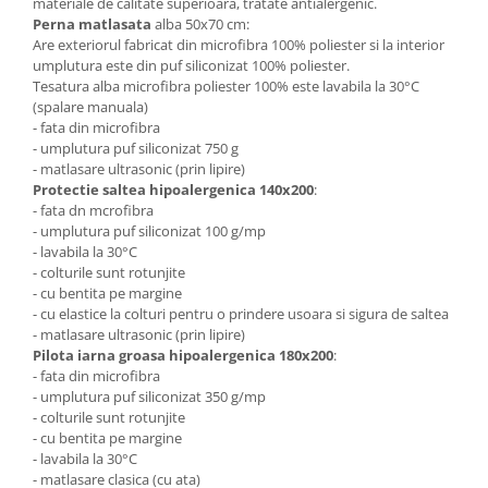
materiale de calitate superioara, tratate antialergenic.
Perna matlasata
alba 50x70 cm:
Are exteriorul fabricat din microfibra 100% poliester si la interior
umplutura este din puf siliconizat 100% poliester.
Tesatura alba microfibra poliester 100% este lavabila la 30°C
(spalare manuala)
- fata din microfibra
- umplutura puf siliconizat 750 g
- matlasare ultrasonic (prin lipire)
Protectie saltea hipoalergenica 140x200
:
- fata dn mcrofibra
- umplutura puf siliconizat 100 g/mp
- lavabila la 30°C
- colturile sunt rotunjite
- cu bentita pe margine
- cu elastice la colturi pentru o prindere usoara si sigura de saltea
- matlasare ultrasonic (prin lipire)
Pilota iarna groasa hipoalergenica 180x200
:
- fata din microfibra
- umplutura puf siliconizat 350 g/mp
- colturile sunt rotunjite
- cu bentita pe margine
- lavabila la 30°C
- matlasare clasica (cu ata)