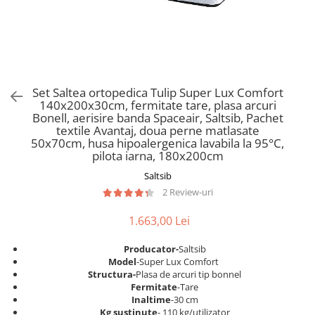
Scaune pliante
Saltele Pocket
Noptiere
Scaune birou
Saltele cu arcuri impachetate
Paturi
individual
Scaune profesionale
Seturi de pat si saltea
Saltele Memory Pocket
Masute de toaleta
Scaune Lemn
Saltele Memory Foam
Mobilier living
Scaune birou copii
Set Saltea ortopedica Tulip Super Lux Comfort
Saltele Memory Pocket
Scaune pentru living
140x200x30cm, fermitate tare, plasa arcuri
Scaune resigilate
Saltele cu plasa arcuri
Bonell, aerisire banda Spaceair, Saltsib, Pachet
Seturi comode living si vitrine
textile Avantaj, doua perne matlasate
Scaune gradinita
Saltele cu spuma
Mobila living
50x70cm, husa hipoalergenica lavabila la 95°C,
Saltele cu spuma
Scaune conferinta
pilota iarna, 180x200cm
Comode living
Saltele cu spuma poliuretanica
Scaune terasa si outdoor
Saltsib
Set mese plus scaune
2 Review-uri
Saltele Latex
Mobilier birou
Saltele Memory
Scaune ergonomice
1.663,00 Lei
Saltele 140x200
Etajere Birou
Producator-
Saltsib
Saltele 160x200
Dulap birou
Model
-Super Lux Comfort
Birouri
Saltele 180x200
Structura-
Plasa de arcuri tip bonnel
Fermitate
-Tare
Scaune pentru birou
Top saltele
Inaltime
-30 cm
Scaune pentru vizitatori
Kg sustinute
- 110 kg/utilizator