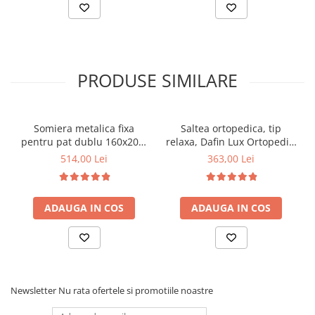
PRODUSE SIMILARE
Somiera metalica fixa
Saltea ortopedica, tip
pentru pat dublu 160x200,
relaxa, Dafin Lux Ortopedic,
6 picioare, 32 lamele lemn
90x200x21cm, fermitate
514,00 Lei
363,00 Lei
fag, benzi textile, suport
medie, cu plasa de arcuri
saltea ferm, negru
tip Bonell, fata vara-iarna,
sistem de aerisire cu
ADAUGA IN COS
ADAUGA IN COS
butoni, Salt Confort
Newsletter
Nu rata ofertele si promotiile noastre