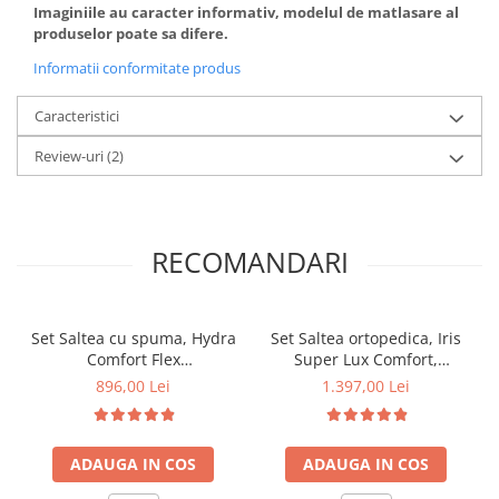
Imaginiile au caracter informativ, modelul de matlasare al
produselor poate sa difere.
Informatii conformitate produs
Caracteristici
Review-uri
(2)
RECOMANDARI
Set Saltea cu spuma, Hydra
Set Saltea ortopedica, Iris
Comfort Flex
Super Lux Comfort,
140x200x16cm, fermitate
140x200x26cm, fermitate
896,00 Lei
1.397,00 Lei
mediu spre tare,
tare, cu plasa de arcuri tip
hipoalergenica, husa
Bonell, sistem de aerisire
detasabila, Saltsib plus 2
banda Spaceair, Saltsib
ADAUGA IN COS
ADAUGA IN COS
perne matlasate, microfibra
plus pilota matlasata vara,
50x70cm, lavabile la 95°C
antialergica, 180x200cm