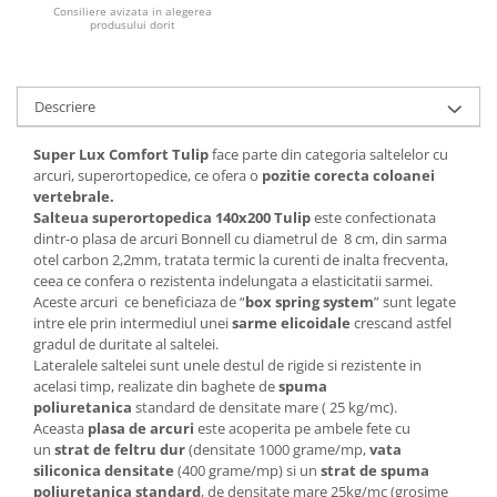
Consiliere avizata in alegerea
produsului dorit
Mese gradinita
Scaune gradinita
Set mese si scaune gradinita
Descriere
Mobilier copii
Mobila camera copii
Super Lux Comfort Tulip
face parte din categoria saltelelor cu
arcuri, superortopedice, ce ofera o
pozitie corecta coloanei
Scaune birou pentru copii
vertebrale.
Saltele patuturi copii
Salteua superortopedica 140x200 Tulip
este confectionata
Paturi copii
dintr-o plasa de arcuri Bonnell cu diametrul de 8 cm, din sarma
otel carbon 2,2mm, tratata termic la curenti de inalta frecventa,
Masa si scaune gradinita
ceea ce confera o rezistenta indelungata a elasticitatii sarmei.
Seturi comode living si dormitor
Aceste arcuri ce beneficiaza de “
box spring system
” sunt legate
intre ele prin intermediul unei
sarme elicoidale
crescand astfel
gradul de duritate al saltelei.
Lateralele saltelei sunt unele destul de rigide si rezistente in
acelasi timp, realizate din baghete de
spuma
poliuretanica
standard de densitate mare ( 25 kg/mc).
Aceasta
plasa de arcuri
este acoperita pe ambele fete cu
un
strat de feltru dur
(densitate 1000 grame/mp,
vata
siliconica densitate
(400 grame/mp) si un
strat de spuma
poliuretanica standard
, de densitate mare 25kg/mc (grosime