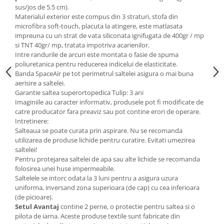
sus/jos de 5.5 cm).
Materialul exterior este compus din 3 straturi, stofa din
microfibra soft-touch, placuta la atingere, este matlasata
impreuna cu un strat de vata siliconata ignifugata de 400gr / mp
si TNT 40gr/ mp, tratata impotriva acarienilor.
Intre randurile de arcuri este montata o fasie de spuma
poliuretanica pentru reducerea indicelui de elasticitate.
Banda SpaceAir pe tot perimetrul saltelei asigura o mai buna
aerisire a saltelei.
Garantie saltea superortopedica Tulip: 3 ani
Imaginiile au caracter informativ, produsele pot fi modificate de
catre producator fara preaviz sau pot contine erori de operare.
Intretinere:
Salteaua se poate curata prin aspirare. Nu se recomanda
utilizarea de produse lichide pentru curatire. Evitati umezirea
saltelei!
Pentru protejarea saltelei de apa sau alte lichide se recomanda
folosirea unei huse impermeabile.
Saltelele se intorc odata la 3 luni pentru a asigura uzura
uniforma, inversand zona superioara (de cap) cu cea inferioara
(de picioare).
Setul Avantaj
contine 2 perne, o protectie pentru saltea si o
pilota de iarna. Aceste produse textile sunt fabricate din