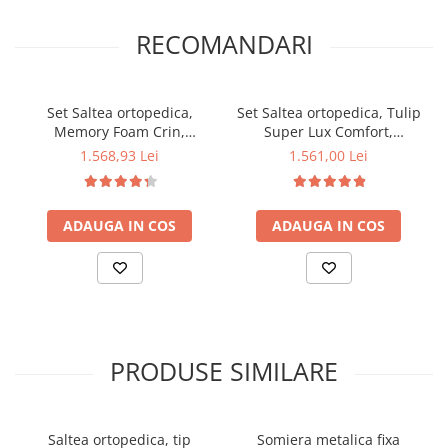
RECOMANDARI
Set Saltea ortopedica,
Set Saltea ortopedica, Tulip
Memory Foam Crin,
Super Lux Comfort,
140x200x25cm, fermitate
140x200x30cm, fermitate
1.568,93 Lei
1.561,00 Lei
tare, cu spuma
tare, cu plasa de arcuri tip
poliuretanica, memory
Bonell, sistem de aerisire
foam 5 cm, sistem de
banda Spaceair, Saltsib
ADAUGA IN COS
ADAUGA IN COS
aerisire perimetral, Salt
plus pilota vara,
Confort plus 2 perne
hipoalergenica, lavabila la
matlasate, umplutura
95°C, 180x200cm
poliester, 50x70cm
PRODUSE SIMILARE
Saltea ortopedica, tip
Somiera metalica fixa