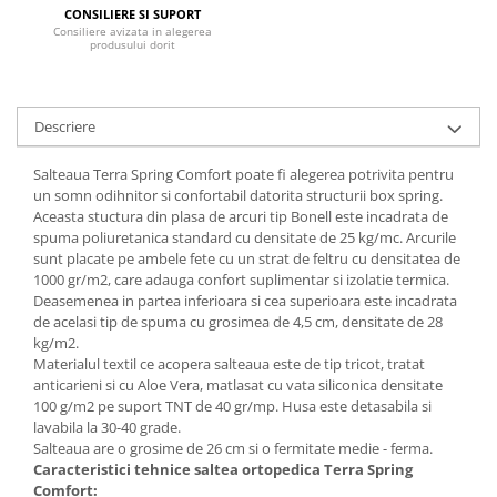
CONSILIERE SI SUPORT
Mese gradinita
Consiliere avizata in alegerea
produsului dorit
Scaune gradinita
Set mese si scaune gradinita
Mobilier copii
Descriere
Mobila camera copii
Salteaua Terra Spring Comfort poate fi alegerea potrivita pentru
Scaune birou pentru copii
un somn odihnitor si confortabil datorita structurii box spring.
Saltele patuturi copii
Aceasta stuctura din plasa de arcuri tip Bonell este incadrata de
Paturi copii
spuma poliuretanica standard cu densitate de 25 kg/mc. Arcurile
sunt placate pe ambele fete cu un strat de feltru cu densitatea de
Masa si scaune gradinita
1000 gr/m2, care adauga confort suplimentar si izolatie termica.
Seturi comode living si dormitor
Deasemenea in partea inferioara si cea superioara este incadrata
de acelasi tip de spuma cu grosimea de 4,5 cm, densitate de 28
kg/m2.
Materialul textil ce acopera salteaua este de tip tricot, tratat
anticarieni si cu Aloe Vera, matlasat cu vata siliconica densitate
100 g/m2 pe suport TNT de 40 gr/mp. Husa este detasabila si
lavabila la 30-40 grade.
Salteaua are o grosime de 26 cm si o fermitate medie - ferma.
Caracteristici tehnice saltea ortopedica Terra Spring
Comfort: