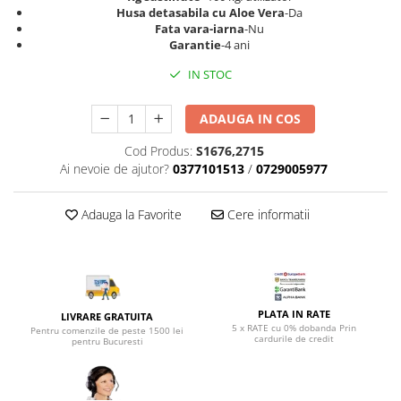
Top saltele 5 cm
Husa detasabila cu Aloe Vera
-Da
Scaune manager
Top saltele 10 cm
Fata vara-iarna
-Nu
Mobilier bucatarie
Garantie
-4 ani
Top saltele memory 5 cm
Mese bucatarie
Top saltele MemoHR 6.5 cm
IN STOC
Scaune pentru bucatarie
Saltele ieftine
Mobila bucatarie
ADAUGA IN COS
Saltele cu plasa de arcuri
Seturi mese si scaune bucatarie
Saltele cu spuma
Cod Produs:
S1676,2715
Mobilier hol
Ai nevoie de ajutor?
0377101513
/
0729005977
Mobila hol
Suporturi si rafturi pantofi
Adauga la Favorite
Cere informatii
Portmantouri
Pantofare
Seturi mobilier hol
Stender haine
PLATA IN RATE
LIVRARE GRATUITA
Suport pentru umerase
5 x RATE cu 0% dobanda Prin
Pentru comenzile de peste 1500 lei
cardurile de credit
pentru Bucuresti
Etajere
Cuiere
Mobilier gradinita