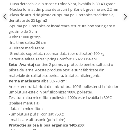
-Husa detasabila din tricot cu Aloe Vera, lavabila la 30-40 grade
-Nucleu format din plasa de arcuri tip Bonell, grosime arc 2,2 mm
-Plasa de arcuri ridigizata cu spuma poliuretanica traditionala,
densitate de 25 kg/m2
-Spuma poliuretanica ce incadreaza structura box spring are o
grosime de 5 cm
-Feltru 1000 gr/mp
-Inaltime saltea 26 cm
-Duritate mediu-tare
-Greutate suportata recomandata (per utilizator) 100 kg
Garantie saltea Terra Spring Comfort 160x200: 4 ani
Setul Avantaj
contine 2 perne, o protectie pentru saltea si o
pilota de iarna. Aceste produse textile sunt fabricate din
materiale de calitate superioara, tratate antialergenic.
Perna matlasata
alba 50x70 cm:
Are exteriorul fabricat din microfibra 100% poliester si la interior
umplutura este din puf siliconizat 100% poliester.
Tesatura alba microfibra poliester 100% este lavabila la 30°C
(spalare manuala)
- fata din microfibra
- umplutura puf siliconizat 750 g
- matlasare ultrasonic (prin lipire)
Protectie saltea hipoalergenica 140x200
: