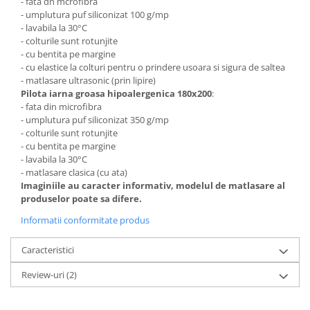
- fata dn mcrofibra
- umplutura puf siliconizat 100 g/mp
- lavabila la 30°C
- colturile sunt rotunjite
- cu bentita pe margine
- cu elastice la colturi pentru o prindere usoara si sigura de saltea
- matlasare ultrasonic (prin lipire)
Pilota iarna groasa hipoalergenica 180x200
:
- fata din microfibra
- umplutura puf siliconizat 350 g/mp
- colturile sunt rotunjite
- cu bentita pe margine
- lavabila la 30°C
- matlasare clasica (cu ata)
Imaginiile au caracter informativ, modelul de matlasare al
produselor poate sa difere.
Informatii conformitate produs
Caracteristici
Review-uri
(2)