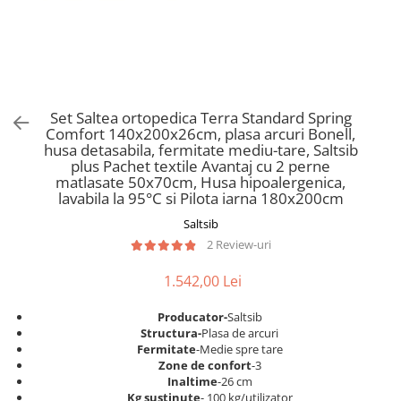
Scaune pliante
Saltele Pocket
Noptiere
Scaune birou
Saltele cu arcuri impachetate
Paturi
individual
Scaune profesionale
Seturi de pat si saltea
Saltele Memory Pocket
Masute de toaleta
Scaune Lemn
Saltele Memory Foam
Mobilier living
Scaune birou copii
Set Saltea ortopedica Terra Standard Spring
Saltele Memory Pocket
Scaune pentru living
Comfort 140x200x26cm, plasa arcuri Bonell,
Scaune resigilate
Saltele cu plasa arcuri
husa detasabila, fermitate mediu-tare, Saltsib
Seturi comode living si vitrine
plus Pachet textile Avantaj cu 2 perne
Scaune gradinita
Saltele cu spuma
Mobila living
matlasate 50x70cm, Husa hipoalergenica,
Saltele cu spuma
Scaune conferinta
lavabila la 95°C si Pilota iarna 180x200cm
Comode living
Saltele cu spuma poliuretanica
Scaune terasa si outdoor
Saltsib
Set mese plus scaune
2 Review-uri
Saltele Latex
Mobilier birou
Saltele Memory
Scaune ergonomice
1.542,00 Lei
Saltele 140x200
Etajere Birou
Producator-
Saltsib
Saltele 160x200
Dulap birou
Structura-
Plasa de arcuri
Birouri
Saltele 180x200
Fermitate
-Medie spre tare
Zone de confort
-3
Scaune pentru birou
Top saltele
Inaltime
-26 cm
Scaune pentru vizitatori
Kg sustinute
- 100 kg/utilizator