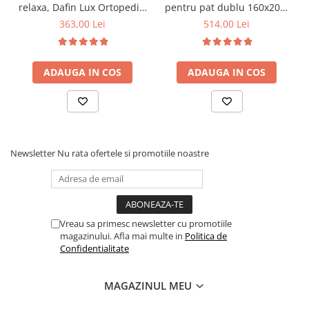
relaxa, Dafin Lux Ortopedic,
pentru pat dublu 160x200,
90x200x21cm, fermitate
6 picioare, 32 lamele lemn
363,00 Lei
514,00 Lei
medie, cu plasa de arcuri
fag, benzi textile, suport
tip Bonell, fata vara-iarna,
saltea ferm, negru
sistem de aerisire cu
ADAUGA IN COS
ADAUGA IN COS
butoni, Salt Confort
Newsletter
Nu rata ofertele si promotiile noastre
Vreau sa primesc newsletter cu promotiile
magazinului. Afla mai multe in
Politica de
Confidentialitate
MAGAZINUL MEU