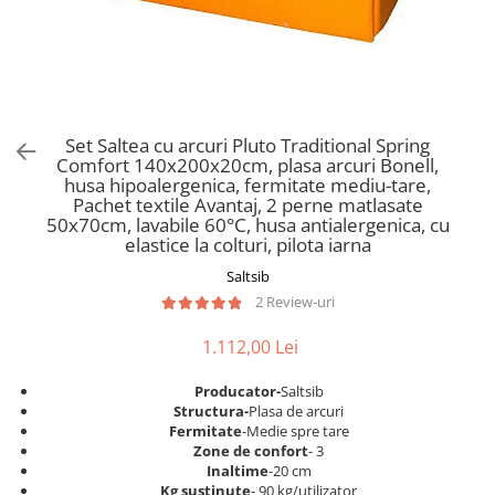
Scaune pliante
Saltele Pocket
Noptiere
Scaune birou
Saltele cu arcuri impachetate
Paturi
individual
Scaune profesionale
Seturi de pat si saltea
Saltele Memory Pocket
Masute de toaleta
Scaune Lemn
Saltele Memory Foam
Mobilier living
Scaune birou copii
Set Saltea cu arcuri Pluto Traditional Spring
Saltele Memory Pocket
Scaune pentru living
Comfort 140x200x20cm, plasa arcuri Bonell,
Scaune resigilate
Saltele cu plasa arcuri
husa hipoalergenica, fermitate mediu-tare,
Seturi comode living si vitrine
Pachet textile Avantaj, 2 perne matlasate
Scaune gradinita
Saltele cu spuma
Mobila living
50x70cm, lavabile 60°C, husa antialergenica, cu
Saltele cu spuma
Scaune conferinta
elastice la colturi, pilota iarna
Comode living
Saltele cu spuma poliuretanica
Scaune terasa si outdoor
Saltsib
Set mese plus scaune
2 Review-uri
Saltele Latex
Mobilier birou
Saltele Memory
Scaune ergonomice
1.112,00 Lei
Saltele 140x200
Etajere Birou
Producator-
Saltsib
Saltele 160x200
Dulap birou
Structura-
Plasa de arcuri
Birouri
Saltele 180x200
Fermitate
-Medie spre tare
Zone de confort
- 3
Scaune pentru birou
Top saltele
Inaltime
-20 cm
Scaune pentru vizitatori
Kg sustinute
- 90 kg/utilizator