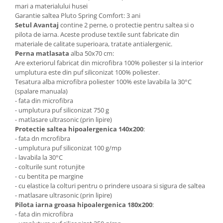
mari a materialului husei
Garantie saltea Pluto Spring Comfort: 3 ani
Setul Avantaj
contine 2 perne, o protectie pentru saltea si o
pilota de iarna. Aceste produse textile sunt fabricate din
materiale de calitate superioara, tratate antialergenic.
Perna matlasata
alba 50x70 cm:
Are exteriorul fabricat din microfibra 100% poliester si la interior
umplutura este din puf siliconizat 100% poliester.
Tesatura alba microfibra poliester 100% este lavabila la 30°C
(spalare manuala)
- fata din microfibra
- umplutura puf siliconizat 750 g
- matlasare ultrasonic (prin lipire)
Protectie saltea hipoalergenica 140x200
:
- fata dn mcrofibra
- umplutura puf siliconizat 100 g/mp
- lavabila la 30°C
- colturile sunt rotunjite
- cu bentita pe margine
- cu elastice la colturi pentru o prindere usoara si sigura de saltea
- matlasare ultrasonic (prin lipire)
Pilota iarna groasa hipoalergenica 180x200
:
- fata din microfibra