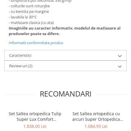
- umplutura puf siliconizat 350 g/mp
- colturile sunt rotunjite
- cu bentita pe margine
- lavabila la 30°C
- matlasare clasica (cu ata)
Imaginiile au caracter informativ, modelul de matlasare al
produselor poate sa difere.
Informatii conformitate produs
Caracteristici
Review-uri
(2)
RECOMANDARI
Set Saltea ortopedica Tulip
Set Saltea ortopedica cu
Super Lux Comfort
arcuri Super Ortopedica
180x200x30cm, fermitate
Sofia 180x200x20cm,
1.838,00 Lei
1.084,93 Lei
tare, plasa arcuri tip Bonell,
fermitate medie, plasa