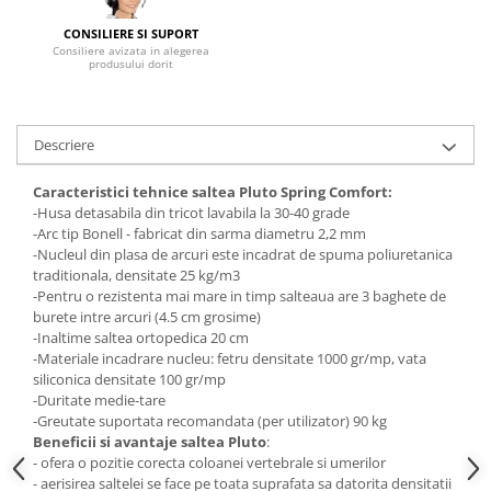
Mese gradinita
CONSILIERE SI SUPORT
Consiliere avizata in alegerea
Scaune gradinita
produsului dorit
Set mese si scaune gradinita
Mobilier copii
Descriere
Mobila camera copii
Scaune birou pentru copii
Caracteristici tehnice saltea Pluto Spring Comfort:
Saltele patuturi copii
-Husa detasabila din tricot lavabila la 30-40 grade
Paturi copii
-Arc tip Bonell - fabricat din sarma diametru 2,2 mm
-Nucleul din plasa de arcuri este incadrat de spuma poliuretanica
Masa si scaune gradinita
traditionala, densitate 25 kg/m3
Seturi comode living si dormitor
-Pentru o rezistenta mai mare in timp salteaua are 3 baghete de
burete intre arcuri (4.5 cm grosime)
-Inaltime saltea ortopedica 20 cm
-Materiale incadrare nucleu: fetru densitate 1000 gr/mp, vata
siliconica densitate 100 gr/mp
-Duritate medie-tare
-Greutate suportata recomandata (per utilizator) 90 kg
Beneficii si avantaje saltea Pluto
:
- ofera o pozitie corecta coloanei vertebrale si umerilor
- aerisirea saltelei se face pe toata suprafata sa datorita densitatii