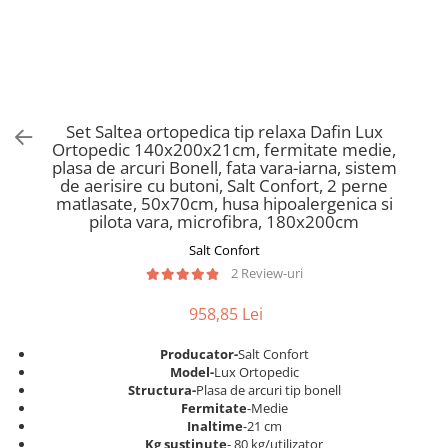
Scaune pliante
Saltele Pocket
Noptiere
Scaune birou
Saltele cu arcuri impachetate
Paturi
individual
Scaune profesionale
Seturi de pat si saltea
Saltele Memory Pocket
Masute de toaleta
Scaune Lemn
Saltele Memory Foam
Mobilier living
Scaune birou copii
Set Saltea ortopedica tip relaxa Dafin Lux
Saltele Memory Pocket
Scaune pentru living
Ortopedic 140x200x21cm, fermitate medie,
Scaune resigilate
Saltele cu plasa arcuri
plasa de arcuri Bonell, fata vara-iarna, sistem
Seturi comode living si vitrine
de aerisire cu butoni, Salt Confort, 2 perne
Scaune gradinita
Saltele cu spuma
Mobila living
matlasate, 50x70cm, husa hipoalergenica si
Saltele cu spuma
Scaune conferinta
pilota vara, microfibra, 180x200cm
Comode living
Saltele cu spuma poliuretanica
Scaune terasa si outdoor
Salt Confort
Set mese plus scaune
2 Review-uri
Saltele Latex
Mobilier birou
Saltele Memory
Scaune ergonomice
958,85 Lei
Saltele 140x200
Etajere Birou
Producator-
Salt Confort
Saltele 160x200
Dulap birou
Model-
Lux Ortopedic
Birouri
Saltele 180x200
Structura-
Plasa de arcuri tip bonell
Fermitate
-Medie
Scaune pentru birou
Top saltele
Inaltime
-21 cm
Scaune pentru vizitatori
Kg sustinute
- 80 kg/utilizator