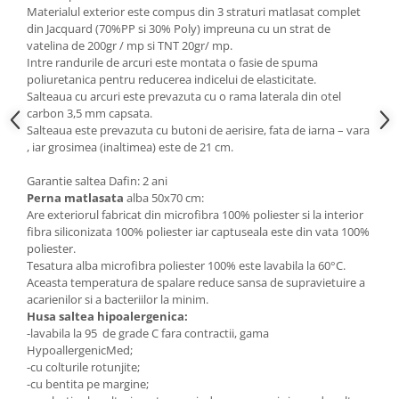
Materialul exterior este compus din 3 straturi matlasat complet
din Jacquard (70%PP si 30% Poly) impreuna cu un strat de
vatelina de 200gr / mp si TNT 20gr/ mp.
Intre randurile de arcuri este montata o fasie de spuma
poliuretanica pentru reducerea indicelui de elasticitate.
Salteaua cu arcuri este prevazuta cu o rama laterala din otel
carbon 3,5 mm capsata.
Salteaua este prevazuta cu butoni de aerisire, fata de iarna – vara
, iar grosimea (inaltimea) este de 21 cm.
Garantie saltea Dafin: 2 ani
Perna matlasata
alba 50x70 cm:
Are exteriorul fabricat din microfibra 100% poliester si la interior
fibra siliconizata 100% poliester iar captuseala este din vata 100%
poliester.
Tesatura alba microfibra poliester 100% este lavabila la 60°C.
Aceasta temperatura de spalare reduce sansa de supravietuire a
acarienilor si a bacteriilor la minim.
Husa saltea hipoalergenica:
-lavabila la 95 de grade C fara contractii, gama
HypoallergenicMed;
-cu colturile rotunjite;
-cu bentita pe margine;