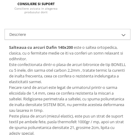
CONSILIERE SI SUPORT
Mese gradinita
Consiliere avizata in alegerea
produsului dorit
Scaune gradinita
Set mese si scaune gradinita
Mobilier copii
Descriere
Mobila camera copii
Salteaua cu arcuri Dafin 140x200
este o saltea ortopedica,
Scaune birou pentru copii
clasica, cu o fermitate medie ce iti va conferi un somn relaxant si
Saltele patuturi copii
odihnitor.
Paturi copii
Este confectionata dintr-o plasa de arcuri bitronice de tip BONELL
cu 5 inele, din sarma otel carbon 2,2mm , tratate termic la curenti
Masa si scaune gradinita
de inalta frecventa, ceea ce confera o rezistenta indelungata a
Seturi comode living si dormitor
elasticitatii sarmei.
Fiecare rand de arcuri este legat de urmatorul printr-o sarma
elicoidala de 1,4 mm, ceea ce confera rezistenta la miscari a
saltelei. Ridigizarea perimetrala a saltelei, cu spuma poliuretanica
de inalta densitate SISTEM BOX, nu permite acesteia deformarea
sau lasarea in timp.
Peste plasa de arcuri (miezul elastic), este pus un strat de suport
textil pe ambele fete, pasla thermofelt 1000gr / mp, apoi un strat
de spuma poliuretanica densitate 21, grosime 2cm, lipita cu
adeziv special.