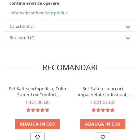
contine erori de operare.
Informatii conformitate produs
Caracteristici
Review-uri
(2)
RECOMANDARI
Set Saltea ortopedica, Tulip
Set Saltea cu arcuri
Super Lux Comfort,
impachetate individual,
140x200x30cm, fermitate
Pocket Spring Milano,
1.451,00 Lei
1.001,55 Lei
tare, cu plasa de arcuri tip
140x200x24cm, fermitate
Bonell, sistem de aerisire
mediu spre soft, sistem de
banda Spaceair, Saltsib
aerisire perimetral, Saltex
ADAUGA IN COS
ADAUGA IN COS
plus 2 perne matlasate
plus 2 perne matlasate
microfibra 50x70cm,
microfibra 50x70cm,
lavabile la 60°C
lavabile la 60°C