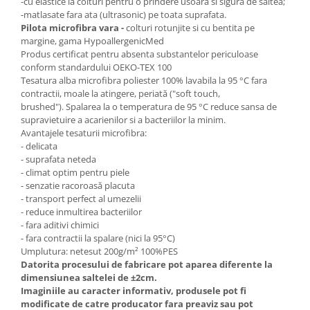
-cu elastice la colturi pentru o prindere usoara si sigura de saltea;
-matlasate fara ata (ultrasonic) pe toata suprafata.
Pilota microfibra vara -
colturi rotunjite si cu bentita pe
margine, gama HypoallergenicMed
Produs certificat pentru absenta substantelor periculoase
conform standardului OEKO-TEX 100
Tesatura alba microfibra poliester 100% lavabila la 95 °C fara
contractii, moale la atingere, periată ("soft touch,
brushed"). Spalarea la o temperatura de 95 °C reduce sansa de
supravietuire a acarienilor si a bacteriilor la minim.
Avantajele tesaturii microfibra:
- delicata
- suprafata neteda
- climat optim pentru piele
- senzatie racoroasă placuta
- transport perfect al umezelii
- reduce inmultirea bacteriilor
- fara aditivi chimici
- fara contractii la spalare (nici la 95°C)
Umplutura: netesut 200g/m² 100%PES
Datorita procesului de fabricare pot aparea diferente la
dimensiunea saltelei de ±2cm.
Imaginiile au caracter informativ, produsele pot fi
modificate de catre producator fara preaviz sau pot