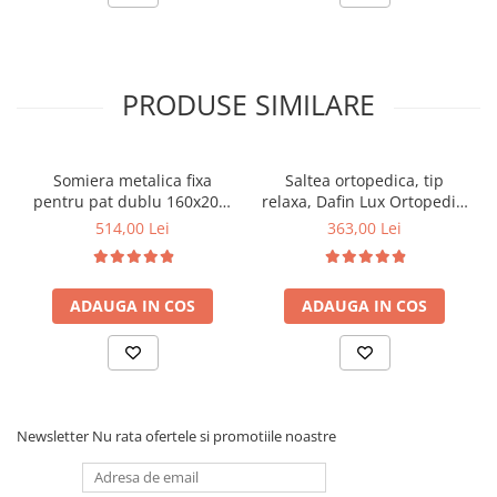
PRODUSE SIMILARE
Somiera metalica fixa
Saltea ortopedica, tip
pentru pat dublu 160x200,
relaxa, Dafin Lux Ortopedic,
6 picioare, 32 lamele lemn
90x200x21cm, fermitate
514,00 Lei
363,00 Lei
fag, benzi textile, suport
medie, cu plasa de arcuri
saltea ferm, negru
tip Bonell, fata vara-iarna,
sistem de aerisire cu
ADAUGA IN COS
ADAUGA IN COS
butoni, Salt Confort
Newsletter
Nu rata ofertele si promotiile noastre